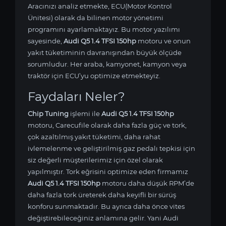
Aracınızı analiz etmekte, ECU(Motor Kontrol
Ünitesi) olarak da bilinen motor yönetimi
programını ayarlamaktayız. Bu motor yazılımı
sayesinde,
Audi Q5 1.4 TFSI 150hp
motoru ve onun
yakıt tüketiminin davranışından büyük ölçüde
sorumludur. Her araba, kamyonet, kamyon veya
traktör için ECU’yu optimize etmekteyiz.
Faydaları Neler?
Chip Tuning
işlemi ile
Audi Q5 1.4 TFSI 150hp
motoru, Carecufile olarak daha fazla güç ve tork,
çok azaltılmış yakıt tüketimi, daha rahat
ivlemelenme ve geliştirilmiş gaz pedalı tepkisi için
siz değerli müşterilerimiz için özel olarak
yapılmıştır. Tork eğrisini optimize eden firmamız
Audi Q5 1.4 TFSI 150hp
motoru daha düşük RPM’de
daha fazla tork üreterek daha keyifli bir sürüş
konforu sunmaktadır. Bu ayrıca daha önce vites
değiştirebileceğiniz anlamına gelir. Yani Audi