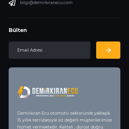
bilgi@demirkiranecu.com
Bülten
Demirkıran Ecu otomotiv sektoründe yaklaşık
15 yıllık tecrübesiyle siz değerli müşterilerimize
hizmet vermektedir. Kaliteli , dürüst doğru