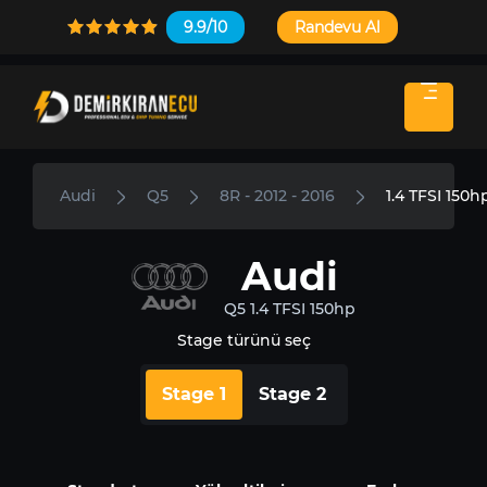
9.9/10
Randevu Al
Audi
Q5
8R - 2012 - 2016
1.4 TFSI 150h
Audi
Q5 1.4 TFSI 150hp
Stage türünü seç
Stage 1
Stage 2