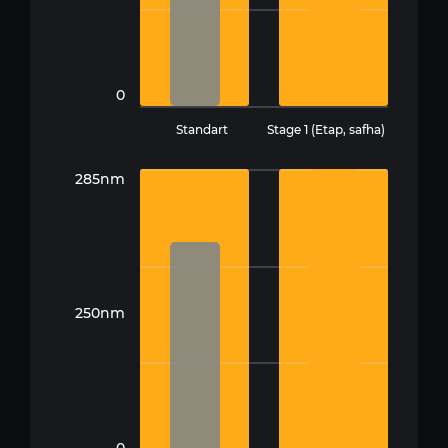
0
Standart
Stage 1 (Etap, safha)
285nm
250nm
0