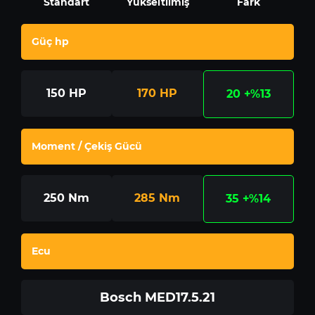
Standart
Yükseltilmiş
Fark
Güç hp
150
HP
170
HP
20
+%13
Moment / Çekiş Gücü
250
Nm
285
Nm
35
+%14
Ecu
Bosch MED17.5.21