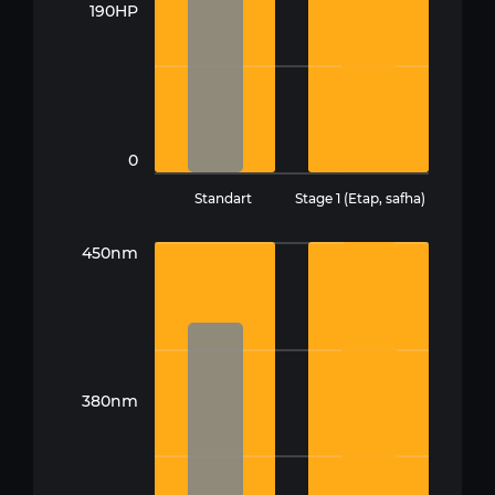
190HP
0
Standart
Stage 1 (Etap, safha)
450nm
380nm