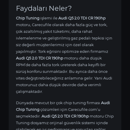
Faydaları Neler?
Chip Tuning
işlemi ile
Audi Q5 2.0 TDI CR 190hp
motoru, Carecufile olarak daha fazla güç ve tork,
çok azaltılmış yakıt tüketimi, daha rahat
ivlemelenme ve geliştirilmiş gaz pedalı tepkisi için
siz değerli müşterilerimiz için özel olarak
yapılmıştır. Tork eğrisini optimize eden firmamız
Audi Q5 2.0 TDI CR 190hp
motoru daha düşük
RPM’de daha fazla tork üreterek daha keyifli bir
sürüş konforu sunmaktadır. Bu ayrıca daha önce
vites değiştirebileceğiniz anlamına gelir. Yani Audi
motorunuz daha düşük devirde daha verimli
çalışmaktadır.
Dünyada mevcut bir çok chip tuning firması
Audi
Chip Tuning
çözümleri için Carecufile.com’u
seçmektedir.
Audi Q5 2.0 TDI CR 190hp
motoru Chip
Tuning dosyamız orijinal güvenlik sistemi içinde
olabilecek en iyi performans ve sonuçları sağlar.