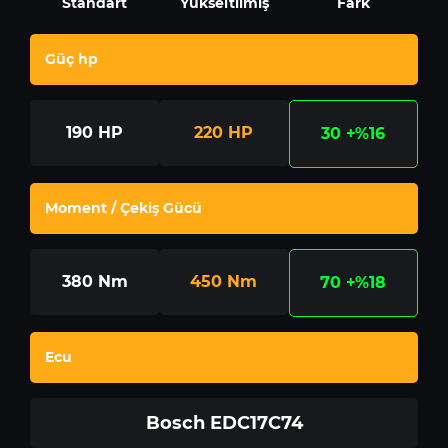
Standart
Yükseltilmiş
Fark
Güç hp
190
HP
220
HP
30
+%16
Moment / Çekiş Gücü
380
Nm
450
Nm
70
+%18
Ecu
Bosch EDC17C74