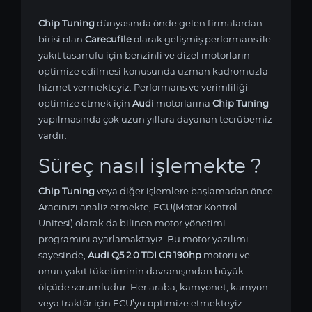
Chip Tuning
dünyasında önde gelen firmalardan
birisi olan
Carecufile
olarak gelişmiş performans ile
yakıt tasarrufu için benzinli ve dizel motorların
optimize edilmesi konusunda uzman kadromuzla
hizmet vermekteyiz. Performans ve verimliliği
optimize etmek için
Audi
motorlarına
Chip Tuning
yapılmasında çok uzun yıllara dayanan tecrübemiz
vardır.
Süreç nasıl işlemekte ?
Chip Tuning
veya diğer işlemlere başlamadan önce
Aracınızı analiz etmekte, ECU(Motor Kontrol
Ünitesi) olarak da bilinen motor yönetimi
programını ayarlamaktayız. Bu motor yazılımı
sayesinde,
Audi Q5 2.0 TDI CR 190hp
motoru ve
onun yakıt tüketiminin davranışından büyük
ölçüde sorumludur. Her araba, kamyonet, kamyon
veya traktör için ECU’yu optimize etmekteyiz.