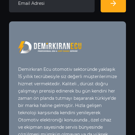
Demirkıran Ecu otomotiv sektoründe yaklaşık
15 yıllık tecrübesiyle siz değerli müşterilerimize
hizmet vermektedir. Kaliteli , dürüst doğru
çalışmayı prensip edinerek bu gün kendini her
zaman ön planda tutmayı başararak türkiye’de
bir marka haline gelmiştir. Hızla gelişen
teknoloji karşısında kendini yenileyerek
Otomotiv elektroniği konusunda , özel cihaz
ve ekipman sayesinde servis bünyesinde
çözülmesi mümkün olmayan ya da yüksek