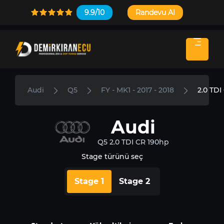
9.9/10
Randevu Al
Audi
Q5
FY - MK1 - 2017 - 2018
2.0 TDI
Audi
Q5 2.0 TDI CR 190hp
Stage türünü seç
Stage 1
Stage 2