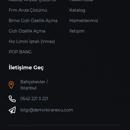
Frm Arıza Çözümü
Katalog
Bmw Gizli Özellik Açma
Hizmetlerimiz
Gizli Özellik Açma
İletişim
Hız Limiti İptali (Vmax)
POP BANG
İletişime Geç
Bahçelievler /
İstanbul
0542 221 3 221
bilgi@demirkiranecu.com