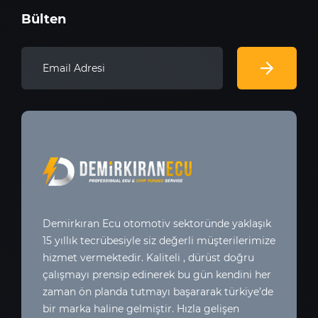
Bülten
Demirkıran Ecu otomotiv sektoründe yaklaşık
15 yıllık tecrübesiyle siz değerli müşterilerimize
hizmet vermektedir. Kaliteli , dürüst doğru
çalışmayı prensip edinerek bu gün kendini her
zaman ön planda tutmayı başararak türkiye’de
bir marka haline gelmiştir. Hızla gelişen