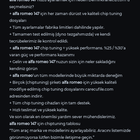
seçmelisiniz?
+
alfa romeo 147
için her zaman dürüst ve kaliteli chip tuning
dosyaları
+ Tüm ayarlamalar fabrika limitleri dahilinde yapılır.
+ Tamamen test edilmiş (dyno tezgahımızda) ve kendi
tecrübelerimiz ile kontrol edildi.
+
alfa romeo 147
chip tuning = yüksek performans. %25 / %30’a
varan güç ve performans kazanımı
+ Gelin ve
alfa romeo 147
’nuzun sizin için neler sakladığını
kendiniz görün
+
alfa romeo
’un tüm modellerinde büyük miktarda deneğim
+ Birçok (chiptuning) şirketi
alfa romeo
için yüksek kaliteli
modifiye edilmiş chip tuning dosyalarını carecufile.com
adresinden indirir.
+ Tüm chip tuning cihazları için tam destek.
+ Hızlı teslimat ve yüksek kalite.
Ve son olarak en önemlisi yardım sever mühendislerimiz.
alfa romeo 147
için chiptuning tablosu
“Tüm araç marka ve modellerini ayarlayabiliriz. Aracını listemizde
görünmüyorsa lütfen bizimle iletişime geçin.”