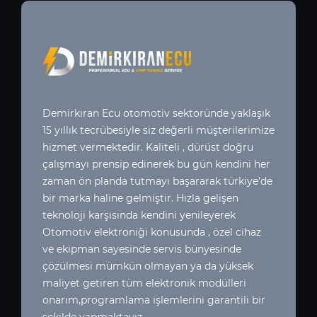
Demirkıran Ecu otomotiv sektoründe yaklaşık
15 yıllık tecrübesiyle siz değerli müşterilerimize
hizmet vermektedir. Kaliteli , dürüst doğru
çalışmayı prensip edinerek bu gün kendini her
zaman ön planda tutmayı başararak türkiye’de
bir marka haline gelmiştir. Hızla gelişen
teknoloji karşısında kendini yenileyerek
Otomotiv elektroniği konusunda , özel cihaz
ve ekipman sayesinde servis bünyesinde
çözülmesi mümkün olmayan ya da yüksek
maliyet getiren tüm elektronik modülleri
onarım,programlama işlemlerini garantili bir
şekilde yapmaktayız..