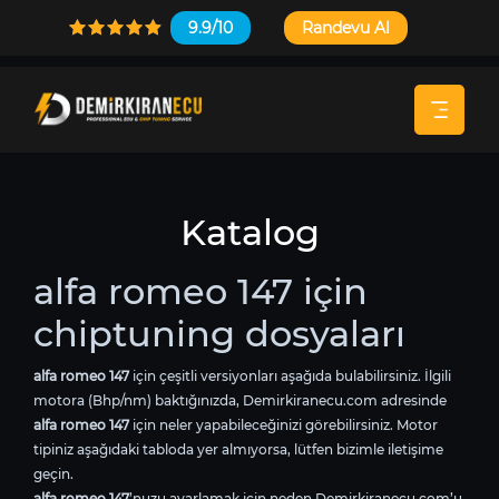
9.9/10
Randevu Al
Katalog
alfa romeo 147 için
chiptuning dosyaları
alfa romeo 147
için çeşitli versiyonları aşağıda bulabilirsiniz. İlgili
motora (Bhp/nm) baktığınızda, Demirkiranecu.com adresinde
alfa romeo 147
için neler yapabileceğinizi görebilirsiniz. Motor
tipiniz aşağıdaki tabloda yer almıyorsa, lütfen bizimle iletişime
geçin.
alfa romeo 147
’nuzu ayarlamak için neden Demirkiranecu.com’u