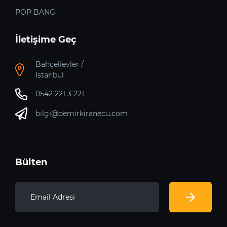
POP BANG
İletişime Geç
Bahçelievler /
İstanbul
0542 221 3 221
bilgi@demirkiranecu.com
Bülten