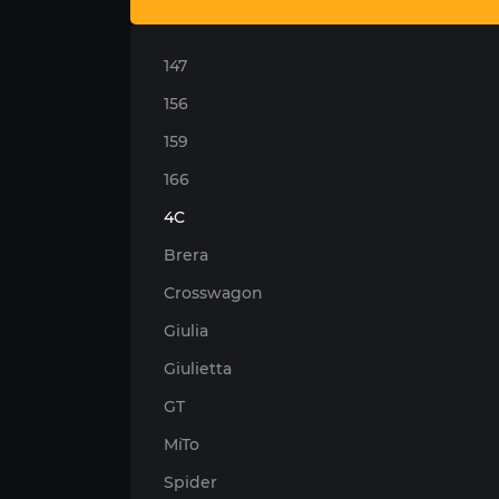
147
156
159
166
4C
Brera
Crosswagon
Giulia
Giulietta
GT
MiTo
Spider