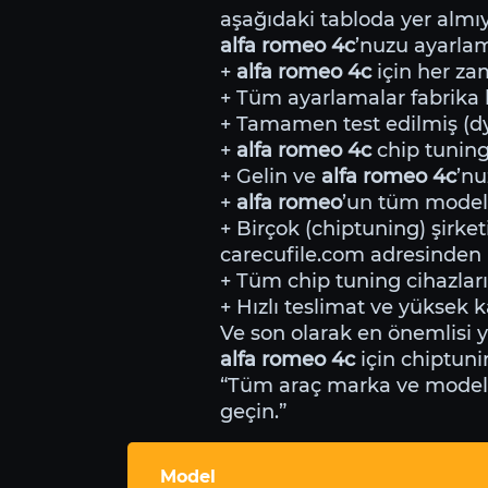
aşağıdaki tabloda yer almıyo
alfa romeo 4c
’nuzu ayarla
+
alfa romeo 4c
için her zam
+ Tüm ayarlamalar fabrika li
+ Tamamen test edilmiş (dyn
+
alfa romeo 4c
chip tuning
+ Gelin ve
alfa romeo 4c
’nu
+
alfa romeo
’un tüm model
+ Birçok (chiptuning) şirket
carecufile.com adresinden i
+ Tüm chip tuning cihazları
+ Hızlı teslimat ve yüksek ka
Ve son olarak en önemlisi 
alfa romeo 4c
için chiptuni
“Tüm araç marka ve modeller
geçin.”
Model