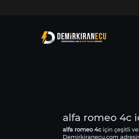
alfa romeo 4c i
alfa romeo 4c
için çeşitli v
Demirkiranecu.com adres