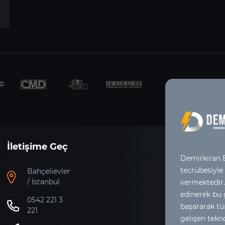
İletişime Geç
Demirkıran E
tecrübesiyle
Bahçelievler
/ İstanbul
vermektedir.
edinerek bu
0542 221 3
başararak tür
221
gelişen tekno