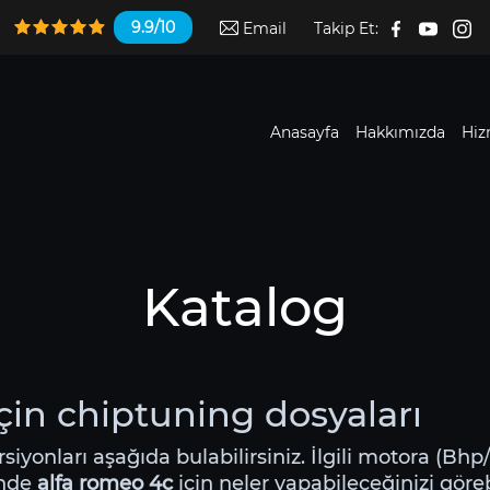
9.9/10
Email
Takip Et:
Anasayfa
Hakkımızda
Hiz
Katalog
çin chiptuning dosyaları
ersiyonları aşağıda bulabilirsiniz. İlgili motora (Bh
inde
alfa romeo 4c
için neler yapabileceğinizi görebi