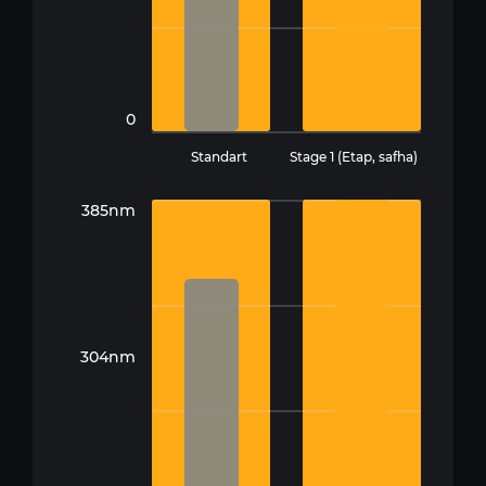
0
Standart
Stage 1 (Etap, safha)
385nm
304nm