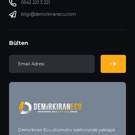
0542 221 3 221
bilgi@demirkiranecu.com
Bülten
Demirkıran Ecu otomotiv sektoründe yaklaşık