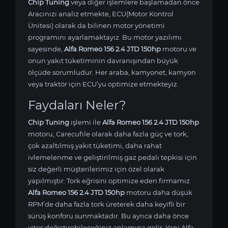
Chip Tuning
veya diğer işlemlere başlamadan önce
Aracınızı analiz etmekte, ECU(Motor Kontrol
Ünitesi) olarak da bilinen motor yönetimi
programını ayarlamaktayız. Bu motor yazılımı
sayesinde,
Alfa Romeo 156 2.4 JTD 150hp
motoru ve
onun yakıt tüketiminin davranışından büyük
ölçüde sorumludur. Her araba, kamyonet, kamyon
veya traktör için ECU’yu optimize etmekteyiz.
Faydaları Neler?
Chip Tuning
işlemi ile
Alfa Romeo 156 2.4 JTD 150hp
motoru, Carecufile olarak daha fazla güç ve tork,
çok azaltılmış yakıt tüketimi, daha rahat
ivlemelenme ve geliştirilmiş gaz pedalı tepkisi için
siz değerli müşterilerimiz için özel olarak
yapılmıştır. Tork eğrisini optimize eden firmamız
Alfa Romeo 156 2.4 JTD 150hp
motoru daha düşük
RPM’de daha fazla tork üreterek daha keyifli bir
sürüş konforu sunmaktadır. Bu ayrıca daha önce
vites değiştirebileceğiniz anlamına gelir. Yani Alfa