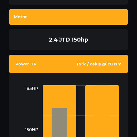
Motor
2.4 JTD 150hp
Power HP
Tork / çekiş gücü Nm
185HP
150HP