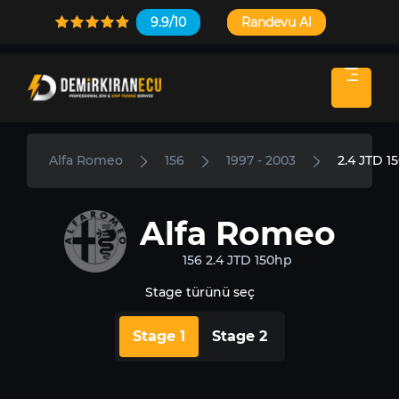
9.9/10
Randevu Al
Alfa Romeo
156
1997 - 2003
2.4 JTD 1
Alfa Romeo
156 2.4 JTD 150hp
Stage türünü seç
Stage 1
Stage 2