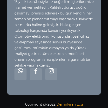
15 yıllık tecrübesiyle siz değerli müşterilerimize
hizmet vermektedir. Kaliteli , dürüst doğru
çalışmayı prensip edinerek bu gün kendini her
zaman ön planda tutmayı başararak türkiye’de
bir marka haline gelmiştir. Hızla gelişen
teknoloji karşısında kendini yenileyerek
Otomotiv elektroniği konusunda , özel cihaz
ve ekipman sayesinde servis bünyesinde
çözülmesi mümkün olmayan ya da yüksek
maliyet getiren tüm elektronik modülleri
onarım,programlama işlemlerini garantili bir
şekilde yapmaktayız..
Copyright @ 2022
Demirkıran Ecu