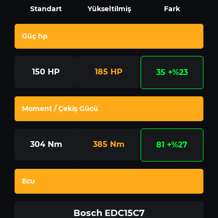
Standart
Yükseltilmiş
Fark
Güç hp
150
HP
185
HP
35
+%23
Moment / Çekiş Gücü
304
Nm
385
Nm
81
+%27
Ecu
Bosch EDC15C7