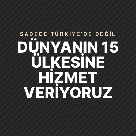
SADECE TÜRKIYE'DE DEĞIL
DÜNYANIN 15
DEMIRKIRAN ECU ILE
PROFESYONEL
ÜLKESINE
CHIP TUNING
HIZMET
ILE TANIŞIN
VERIYORUZ