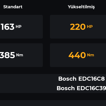
Standart
Yükseltilmiş
163
220
HP
HP
385
440
Nm
Nm
Bosch EDC16C8
Bosch EDC16C3