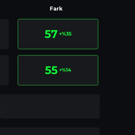
Fark
57
+%35
55
+%14
9