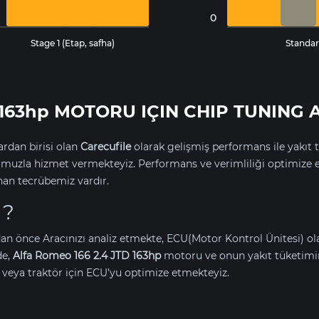
0
Stage 1 (Etap, safha)
Standar
D 163hp MOTORU IÇIN CHIP TUNING 
rdan birisi olan
Carecufile
olarak gelişmiş performans ile yakıt t
uzla hizmet vermekteyiz. Performans ve verimliliği optimize 
nan tecrübemiz vardır.
 ?
an önce Aracınızı analiz etmekte, ECU(Motor Kontrol Ünitesi) o
de,
Alfa Romeo 166 2.4 JTD 163hp
motoru ve onun yakıt tüketimi
eya traktör için ECU’yu optimize etmekteyiz.