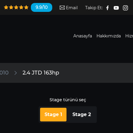
9.9/10
Email
Takip Et:
Anasayfa
Hakkımızda
Hiz
2010
2.4 JTD 163hp
Stage türünü seç
Stage 1
Stage 2