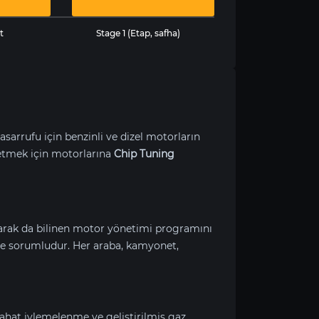
t
Stage 1 (Etap, safha)
asarrufu için benzinli ve dizel motorların
etmek için
motorlarına
Chip Tuning
larak da bilinen motor yönetimi programını
e sorumludur. Her araba, kamyonet,
rahat ivlemelenme ve geliştirilmiş gaz