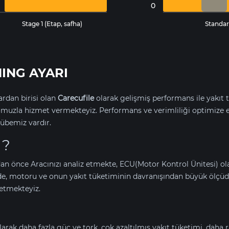
0
Stage 1 (Etap, safha)
Standar
ING AYARI
rdan birisi olan
Carecufile
olarak gelişmiş performans ile yakıt t
uzla hizmet vermekteyiz. Performans ve verimliliği optimize 
übemiz vardır.
 ?
an önce Aracınızı analiz etmekte, ECU(Motor Kontrol Ünitesi) o
de,
motoru ve onun yakıt tüketiminin davranışından büyük ölçüd
etmekteyiz.
arak daha fazla güç ve tork, çok azaltılmış yakıt tüketimi, daha 