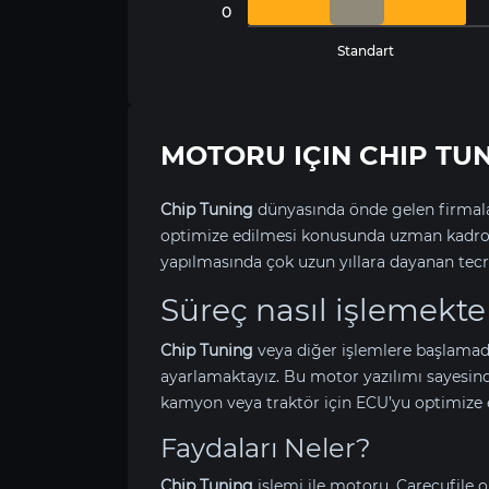
0
Standart
MOTORU IÇIN CHIP TUN
Chip Tuning
dünyasında önde gelen firmala
optimize edilmesi konusunda uzman kadrom
yapılmasında çok uzun yıllara dayanan tecr
Süreç nasıl işlemekte
Chip Tuning
veya diğer işlemlere başlamad
ayarlamaktayız. Bu motor yazılımı sayesin
kamyon veya traktör için ECU’yu optimize 
Faydaları Neler?
Chip Tuning
işlemi ile
motoru, Carecufile ol