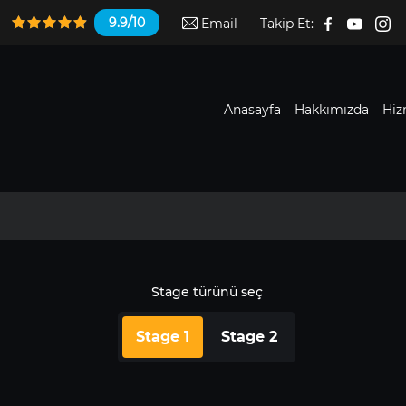
9.9/10
Email
Takip Et:
Anasayfa
Hakkımızda
Hiz
Stage türünü seç
Stage 1
Stage 2