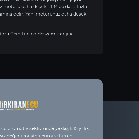
ız
motoru daha düşük RPM’de daha fazla
nlamına gelir. Yani motorunuz daha düşük
oru Chip Tuning dosyamız orijinal
cu otomotiv sektoründe yaklaşık 15 yıllık
 siz değerli müşterilerimize hizmet