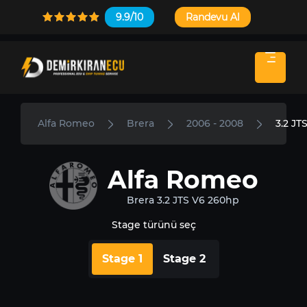
9.9/10
Randevu Al
Alfa Romeo
Brera
2006 - 2008
3.2 JT
Alfa Romeo
Brera 3.2 JTS V6 260hp
Stage türünü seç
Stage 1
Stage 2