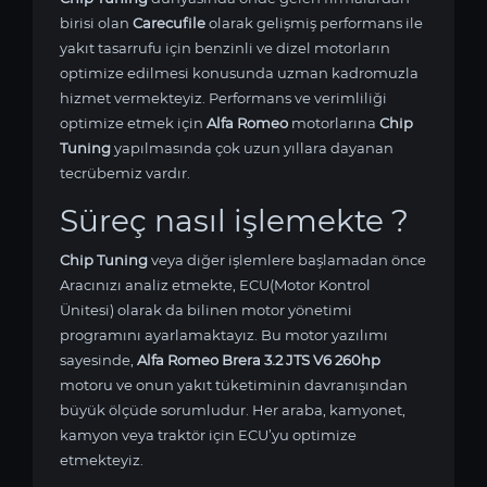
birisi olan
Carecufile
olarak gelişmiş performans ile
yakıt tasarrufu için benzinli ve dizel motorların
optimize edilmesi konusunda uzman kadromuzla
hizmet vermekteyiz. Performans ve verimliliği
optimize etmek için
Alfa Romeo
motorlarına
Chip
Tuning
yapılmasında çok uzun yıllara dayanan
tecrübemiz vardır.
Süreç nasıl işlemekte ?
Chip Tuning
veya diğer işlemlere başlamadan önce
Aracınızı analiz etmekte, ECU(Motor Kontrol
Ünitesi) olarak da bilinen motor yönetimi
programını ayarlamaktayız. Bu motor yazılımı
sayesinde,
Alfa Romeo Brera 3.2 JTS V6 260hp
motoru ve onun yakıt tüketiminin davranışından
büyük ölçüde sorumludur. Her araba, kamyonet,
kamyon veya traktör için ECU’yu optimize
etmekteyiz.