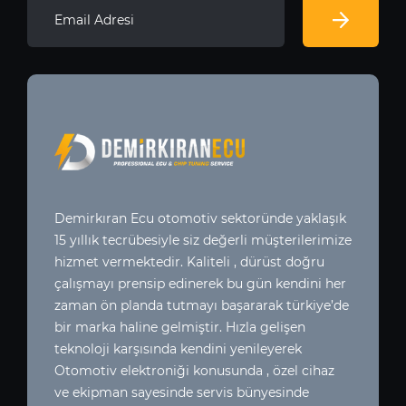
Demirkıran Ecu otomotiv sektoründe yaklaşık
15 yıllık tecrübesiyle siz değerli müşterilerimize
hizmet vermektedir. Kaliteli , dürüst doğru
çalışmayı prensip edinerek bu gün kendini her
zaman ön planda tutmayı başararak türkiye’de
bir marka haline gelmiştir. Hızla gelişen
teknoloji karşısında kendini yenileyerek
Otomotiv elektroniği konusunda , özel cihaz
ve ekipman sayesinde servis bünyesinde