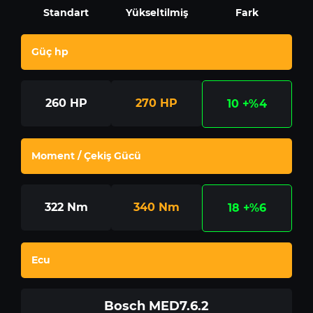
Standart
Yükseltilmiş
Fark
Güç hp
260
HP
270
HP
10
+%4
Moment / Çekiş Gücü
322
Nm
340
Nm
18
+%6
Ecu
Bosch MED7.6.2