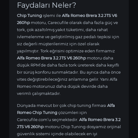
Faydaları Neler?
Chip Tuning
işlemi ile
Alfa Romeo Brera 3.2 JTS V6
260hp
motoru, Carecufile olarak daha fazla güç ve
tork, çok azaltılmış yakıt tüketimi, daha rahat
ivlemelenme ve geliştirilmiş gaz pedalı tepkisi için
siz değerli müşterilerimiz için özel olarak
yapılmıştır. Tork eğrisini optimize eden firmamız
Alfa Romeo Brera 3.2 JTS V6 260hp
motoru daha
düşük RPM’de daha fazla tork üreterek daha keyifli
bir sürüş konforu sunmaktadır. Bu ayrıca daha önce
vites değiştirebileceğiniz anlamına gelir. Yani Alfa
Romeo motorunuz daha düşük devirde daha
verimli çalışmaktadır.
Dünyada mevcut bir çok chip tuning firması
Alfa
Romeo Chip Tuning
çözümleri için
Carecufile.com’u seçmektedir.
Alfa Romeo Brera 3.2
JTS V6 260hp
motoru Chip Tuning dosyamız orijinal
güvenlik sistemi içinde olabilecek en iyi