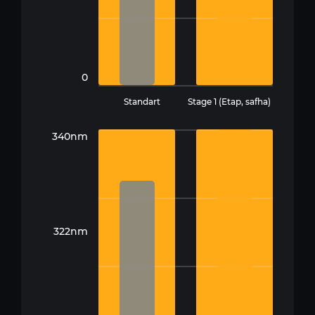
0
Standart
Stage 1 (Etap, safha)
340nm
322nm