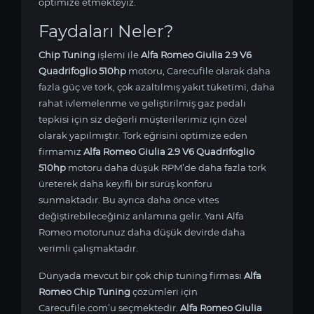
optimize etmekteyiz.
Faydaları Neler?
Chip Tuning
işlemi ile
Alfa Romeo Giulia 2.9 V6
Quadrifoglio 510hp
motoru, Carecufile olarak daha
fazla güç ve tork, çok azaltılmış yakıt tüketimi, daha
rahat ivlemelenme ve geliştirilmiş gaz pedalı
tepkisi için siz değerli müşterilerimiz için özel
olarak yapılmıştır. Tork eğrisini optimize eden
firmamız
Alfa Romeo Giulia 2.9 V6 Quadrifoglio
510hp
motoru daha düşük RPM’de daha fazla tork
üreterek daha keyifli bir sürüş konforu
sunmaktadır. Bu ayrıca daha önce vites
değiştirebileceğiniz anlamına gelir. Yani Alfa
Romeo motorunuz daha düşük devirde daha
verimli çalışmaktadır.
Dünyada mevcut bir çok chip tuning firması
Alfa
Romeo Chip Tuning
çözümleri için
Carecufile.com’u seçmektedir.
Alfa Romeo Giulia