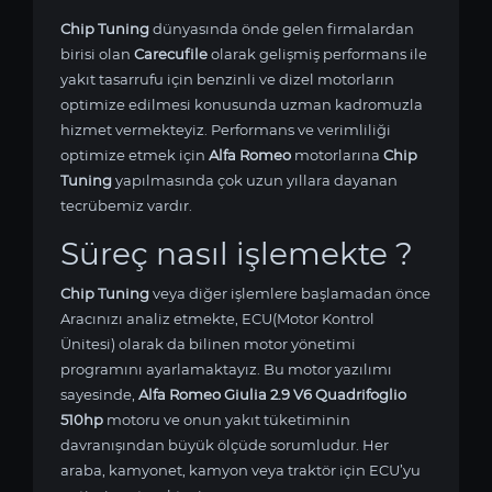
Chip Tuning
dünyasında önde gelen firmalardan
birisi olan
Carecufile
olarak gelişmiş performans ile
yakıt tasarrufu için benzinli ve dizel motorların
optimize edilmesi konusunda uzman kadromuzla
hizmet vermekteyiz. Performans ve verimliliği
optimize etmek için
Alfa Romeo
motorlarına
Chip
Tuning
yapılmasında çok uzun yıllara dayanan
tecrübemiz vardır.
Süreç nasıl işlemekte ?
Chip Tuning
veya diğer işlemlere başlamadan önce
Aracınızı analiz etmekte, ECU(Motor Kontrol
Ünitesi) olarak da bilinen motor yönetimi
programını ayarlamaktayız. Bu motor yazılımı
sayesinde,
Alfa Romeo Giulia 2.9 V6 Quadrifoglio
510hp
motoru ve onun yakıt tüketiminin
davranışından büyük ölçüde sorumludur. Her
araba, kamyonet, kamyon veya traktör için ECU’yu