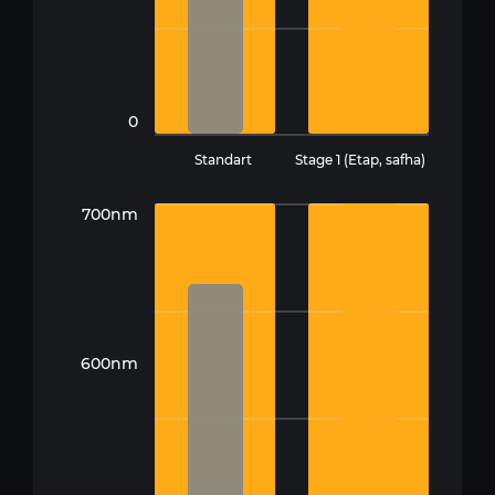
0
Standart
Stage 1 (Etap, safha)
700nm
600nm