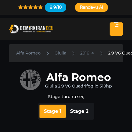
9.9/10
Randevu Al
Alfa Romeo
Giulia
2016 ->
2.9 V6 Quad
Alfa Romeo
Giulia 2.9 V6 Quadrifoglio 510hp
Stage türünü seç
Stage 1
Stage 2