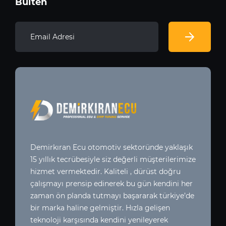
Bülten
Demirkıran Ecu otomotiv sektoründe yaklaşık
15 yıllık tecrübesiyle siz değerli müşterilerimize
hizmet vermektedir. Kaliteli , dürüst doğru
çalışmayı prensip edinerek bu gün kendini her
zaman ön planda tutmayı başararak türkiye’de
bir marka haline gelmiştir. Hızla gelişen
teknoloji karşısında kendini yenileyerek