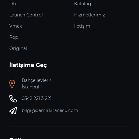
Dtc
Katalog
Launch Control
Hizmetlerimiz
Vmax
İletişim
Pop
Original
İletişime Geç
Bahçelievler /
İstanbul
0542 221 3 221
bilgi@demirkiranecu.com