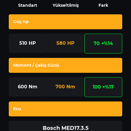
Standart
Yükseltilmiş
Fark
Güç hp
510
HP
580
HP
70
+%14
Moment / Çekiş Gücü
600
Nm
700
Nm
100
+%17
Ecu
Bosch MED17.3.5