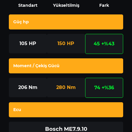
Standart
Yükseltilmiş
Fark
Güç hp
105
HP
150
HP
45
+%43
Moment / Çekiş Gücü
206
Nm
280
Nm
74
+%36
Ecu
Bosch ME7.9.10