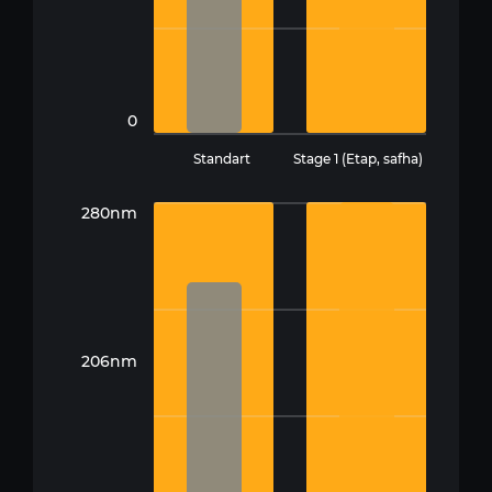
0
Standart
Stage 1 (Etap, safha)
280nm
206nm