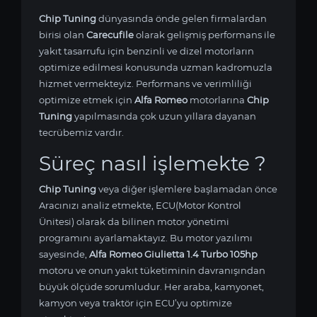
Chip Tuning
dünyasında önde gelen firmalardan
birisi olan
Carecufile
olarak gelişmiş performans ile
yakıt tasarrufu için benzinli ve dizel motorların
optimize edilmesi konusunda uzman kadromuzla
hizmet vermekteyiz. Performans ve verimliliği
optimize etmek için
Alfa Romeo
motorlarına
Chip
Tuning
yapılmasında çok uzun yıllara dayanan
tecrübemiz vardır.
Süreç nasıl işlemekte ?
Chip Tuning
veya diğer işlemlere başlamadan önce
Aracınızı analiz etmekte, ECU(Motor Kontrol
Ünitesi) olarak da bilinen motor yönetimi
programını ayarlamaktayız. Bu motor yazılımı
sayesinde,
Alfa Romeo Giulietta 1.4 Turbo 105hp
motoru ve onun yakıt tüketiminin davranışından
büyük ölçüde sorumludur. Her araba, kamyonet,
kamyon veya traktör için ECU’yu optimize