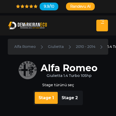
9.9/10
Randevu Al
Alfa Romeo
Giulietta
2010 - 2014
1.4 
Alfa Romeo
Giulietta 1.4 Turbo 105hp
Stage türünü seç
Stage 1
Stage 2