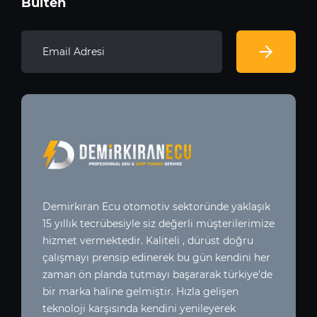
Bülten
Demirkıran Ecu otomotiv sektoründe yaklaşık
15 yıllık tecrübesiyle siz değerli müşterilerimize
hizmet vermektedir. Kaliteli , dürüst doğru
çalışmayı prensip edinerek bu gün kendini her
zaman ön planda tutmayı başararak türkiye’de
bir marka haline gelmiştir. Hızla gelişen
teknoloji karşısında kendini yenileyerek