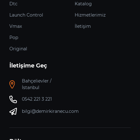
Dtc
Katalog
Launch Control
Hizmetlerimiz
Vmax
İletişim
Pop
Original
İletişime Geç
Bahçelievler /
İstanbul
0542 221 3 221
bilgi@demirkiranecu.com