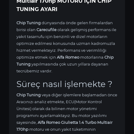
Multiair 170hp MOTORU IÇIN CHIP
TUNING AYARI
Chip Tuning
dünyasında önde gelen firmalardan
birisi olan
Carecufile
olarak gelişmiş performans ile
yakıt tasarrufu için benzinli ve dizel motorların
optimize edilmesi konusunda uzman kadromuzla
hizmet vermekteyiz. Performans ve verimliliği
optimize etmek için
Alfa Romeo
motorlarına
Chip
Tuning
yapılmasında çok uzun yıllara dayanan
tecrübemiz vardır.
Süreç nasıl işlemekte ?
Chip Tuning
veya diğer işlemlere başlamadan önce
Aracınızı analiz etmekte, ECU(Motor Kontrol
Ünitesi) olarak da bilinen motor yönetimi
programını ayarlamaktayız. Bu motor yazılımı
sayesinde,
Alfa Romeo Giulietta 1.4 Turbo Multiair
170hp
motoru ve onun yakıt tüketiminin