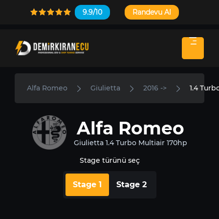
9.9/10
Randevu Al
Alfa Romeo
Giulietta
2016 ->
1.4 Turb
Alfa Romeo
Giulietta 1.4 Turbo Multiair 170hp
Stage türünü seç
Stage 1
Stage 2