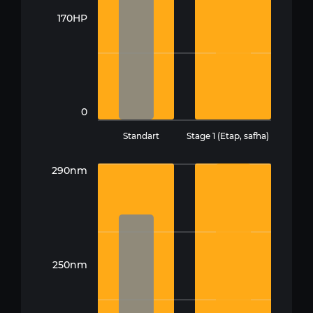
170HP
0
Standart
Stage 1 (Etap, safha)
290nm
250nm