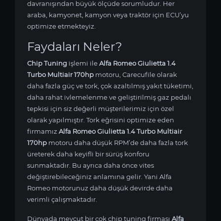
davranışından büyük ölçüde sorumludur. Her
araba, kamyonet, kamyon veya traktör için ECU’yu
optimize etmekteyiz.
Faydaları Neler?
Chip Tuning
işlemi ile
Alfa Romeo Giulietta 1.4
Turbo Multiair 170hp
motoru, Carecufile olarak
daha fazla güç ve tork, çok azaltılmış yakıt tüketimi,
daha rahat ivlemelenme ve geliştirilmiş gaz pedalı
tepkisi için siz değerli müşterilerimiz için özel
olarak yapılmıştır. Tork eğrisini optimize eden
firmamız
Alfa Romeo Giulietta 1.4 Turbo Multiair
170hp
motoru daha düşük RPM’de daha fazla tork
üreterek daha keyifli bir sürüş konforu
sunmaktadır. Bu ayrıca daha önce vites
değiştirebileceğiniz anlamına gelir. Yani Alfa
Romeo motorunuz daha düşük devirde daha
verimli çalışmaktadır.
Dünyada mevcut bir çok chip tuning firması
Alfa