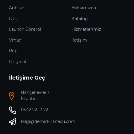
Adblue
Hakkımızda
Dtc
Katalog
Launch Control
Hizmetlerimiz
Vmax
İletişim
Pop
Original
İletişime Geç
Bahçelievler /
İstanbul
0542 221 3 221
bilgi@demirkiranecu.com