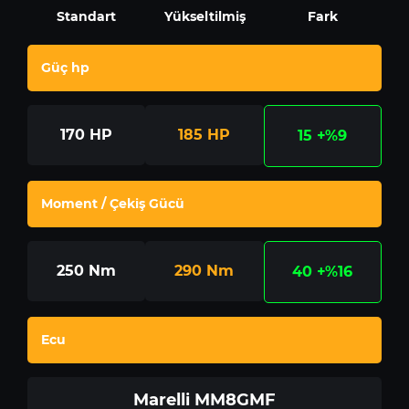
Standart
Yükseltilmiş
Fark
Güç hp
170
HP
185
HP
15
+%9
Moment / Çekiş Gücü
250
Nm
290
Nm
40
+%16
Ecu
Marelli MM8GMF