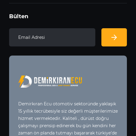
Bülten
Demirkıran Ecu otomotiv sektoründe yaklaşık
15 yıllık tecrübesiyle siz değerli müşterilerimize
hizmet vermektedir. Kaliteli , dürüst doğru
çalışmayı prensip edinerek bu gün kendini her
zaman ön planda tutmayı başararak türkiye’de