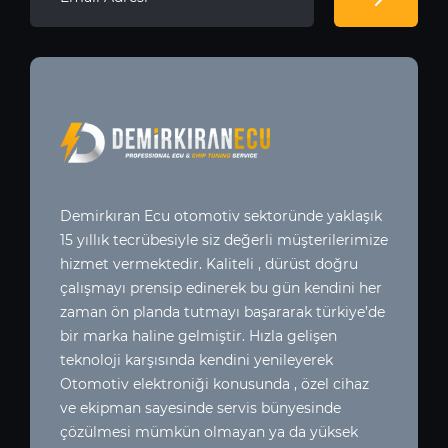
Demirkıran Ecu otomotiv sektoründe yaklaşık
15 yıllık tecrübesiyle siz değerli müşterilerimize
hizmet vermektedir. Kaliteli , dürüst doğru
çalışmayı prensip edinerek bu gün kendini her
zaman ön planda tutmayı başararak türkiye’de
bir marka haline gelmiştir. Hızla gelişen
teknoloji karşısında kendini yenileyerek
Otomotiv elektroniği konusunda , özel cihaz
ve ekipman sayesinde servis bünyesinde
çözülmesi mümkün olmayan ya da yüksek