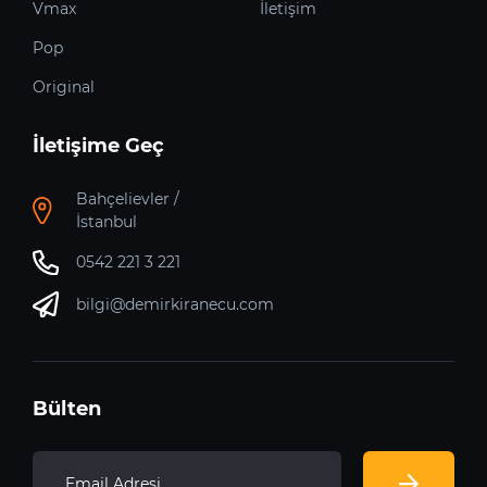
Vmax
İletişim
Pop
Original
İletişime Geç
Bahçelievler /
İstanbul
0542 221 3 221
bilgi@demirkiranecu.com
Bülten