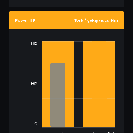
Power HP
Tork / çekiş gücü Nm
HP
HP
0