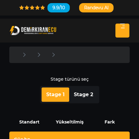
9.9/10
Randevu Al
Stage türünü seç
Stage 1
Stage 2
Standart
Yükseltilmiş
Fark