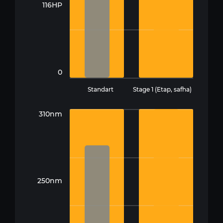
116HP
0
Standart
Stage 1 (Etap, safha)
310nm
250nm