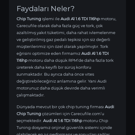
Faydaları Neler?
Chip Tuning
işlemi ile
Audi A1 1.6 TDI 116hp
motoru,
Carecufile olarak daha fazla güç ve tork, çok
azaltılmış yakıt tüketimi, daha rahat ivlemelenme
ve geliştirilmiş gaz pedalı tepkisi için siz değerli
müşterilerimiz için özel olarak yapılmıştır. Tork
eğrisini optimize eden firmamız
Audi A1 1.6 TDI
116hp
motoru daha düşük RPM’de daha fazla tork
üreterek daha keyifli bir sürüş konforu
sunmaktadır. Bu ayrıca daha önce vites
değiştirebileceğiniz anlamına gelir. Yani Audi
motorunuz daha düşük devirde daha verimli
çalışmaktadır.
Dünyada mevcut bir çok chip tuning firması
Audi
Chip Tuning
çözümleri için Carecufile.com’u
seçmektedir.
Audi A1 1.6 TDI 116hp
motoru Chip
Tuning dosyamız orijinal güvenlik sistemi içinde
olabilecek en iyi performans ve sonuçları sağlar.