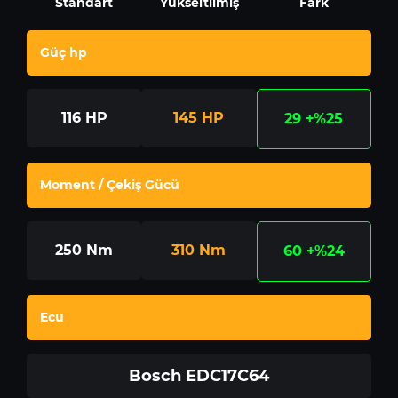
Standart
Yükseltilmiş
Fark
Güç hp
116
HP
145
HP
29
+%25
Moment / Çekiş Gücü
250
Nm
310
Nm
60
+%24
Ecu
Bosch EDC17C64