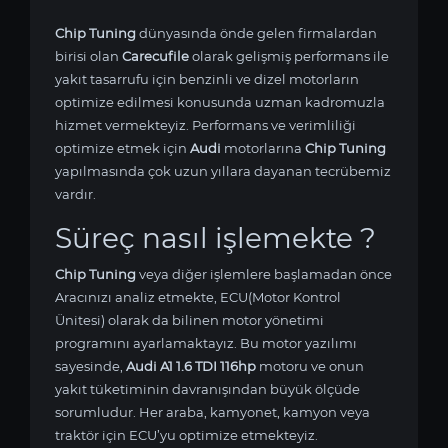
Chip Tuning
dünyasında önde gelen firmalardan
birisi olan
Carecufile
olarak gelişmiş performans ile
yakıt tasarrufu için benzinli ve dizel motorların
optimize edilmesi konusunda uzman kadromuzla
hizmet vermekteyiz. Performans ve verimliliği
optimize etmek için
Audi
motorlarına
Chip Tuning
yapılmasında çok uzun yıllara dayanan tecrübemiz
vardır.
Süreç nasıl işlemekte ?
Chip Tuning
veya diğer işlemlere başlamadan önce
Aracınızı analiz etmekte, ECU(Motor Kontrol
Ünitesi) olarak da bilinen motor yönetimi
programını ayarlamaktayız. Bu motor yazılımı
sayesinde,
Audi A1 1.6 TDI 116hp
motoru ve onun
yakıt tüketiminin davranışından büyük ölçüde
sorumludur. Her araba, kamyonet, kamyon veya
traktör için ECU’yu optimize etmekteyiz.