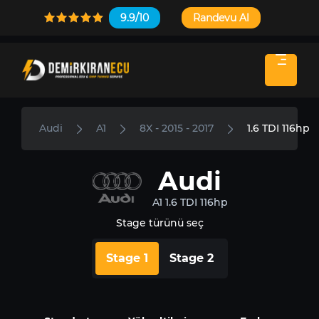
9.9/10
Randevu Al
Audi
A1
8X - 2015 - 2017
1.6 TDI 116hp
Audi
A1 1.6 TDI 116hp
Stage türünü seç
Stage 1
Stage 2