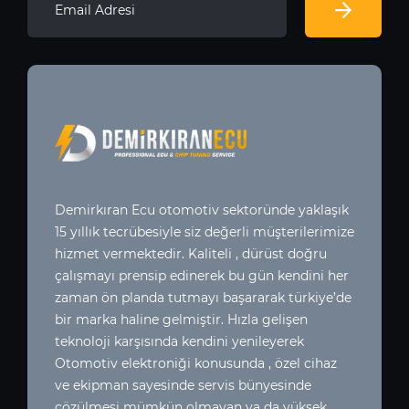
Demirkıran Ecu otomotiv sektoründe yaklaşık
15 yıllık tecrübesiyle siz değerli müşterilerimize
hizmet vermektedir. Kaliteli , dürüst doğru
çalışmayı prensip edinerek bu gün kendini her
zaman ön planda tutmayı başararak türkiye’de
bir marka haline gelmiştir. Hızla gelişen
teknoloji karşısında kendini yenileyerek
Otomotiv elektroniği konusunda , özel cihaz
ve ekipman sayesinde servis bünyesinde
çözülmesi mümkün olmayan ya da yüksek