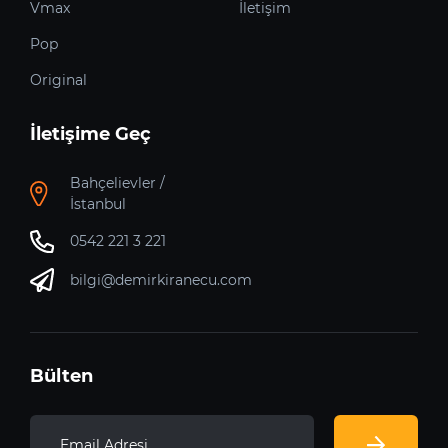
Vmax
İletişim
Pop
Original
İletişime Geç
Bahçelievler /
İstanbul
0542 221 3 221
bilgi@demirkiranecu.com
Bülten