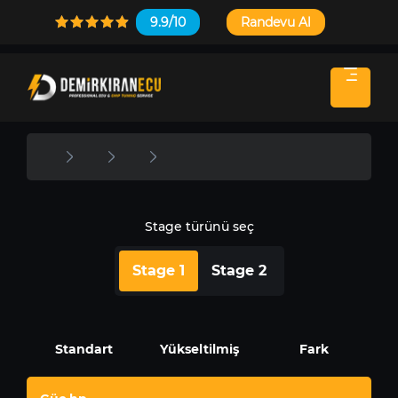
9.9/10
Randevu Al
Stage türünü seç
Stage 1
Stage 2
Standart
Yükseltilmiş
Fark