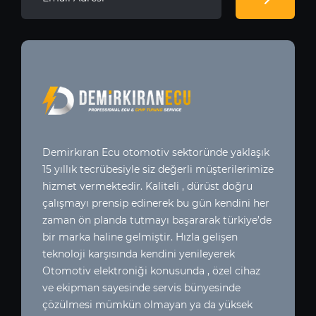
Demirkıran Ecu otomotiv sektoründe yaklaşık
15 yıllık tecrübesiyle siz değerli müşterilerimize
hizmet vermektedir. Kaliteli , dürüst doğru
çalışmayı prensip edinerek bu gün kendini her
zaman ön planda tutmayı başararak türkiye’de
bir marka haline gelmiştir. Hızla gelişen
teknoloji karşısında kendini yenileyerek
Otomotiv elektroniği konusunda , özel cihaz
ve ekipman sayesinde servis bünyesinde
çözülmesi mümkün olmayan ya da yüksek