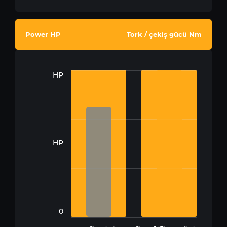
Power HP
Tork / çekiş gücü Nm
HP
HP
0