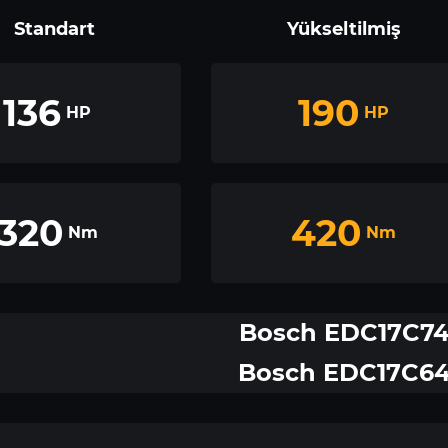
Standart
Yükseltilmiş
136
190
HP
HP
320
420
Nm
Nm
Bosch EDC17C7
Bosch EDC17C6