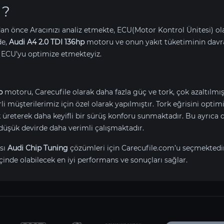
 ?
an önce Aracınızı analiz etmekte, ECU(Motor Kontrol Ünitesi) o
de,
Audi A4 2.0 TDI 136hp
motoru ve onun yakıt tüketiminin davr
 ECU’yu optimize etmekteyiz.
p
motoru, Carecufile olarak daha fazla güç ve tork, çok azaltılmı
erli müşterilerimiz için özel olarak yapılmıştır. Tork eğrisini opt
reterek daha keyifli bir sürüş konforu sunmaktadır. Bu ayrıca d
düşük devirde daha verimli çalışmaktadır.
sı
Audi Chip Tuning
çözümleri için Carecufile.com’u seçmektedi
çinde olabilecek en iyi performans ve sonuçları sağlar.