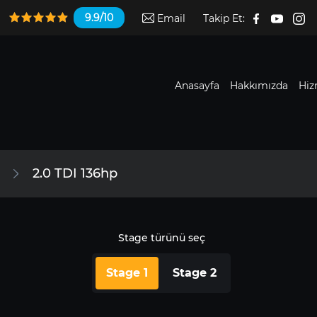
9.9/10
Email
Takip Et:
Anasayfa
Hakkımızda
Hiz
2.0 TDI 136hp
Stage türünü seç
Stage 1
Stage 2