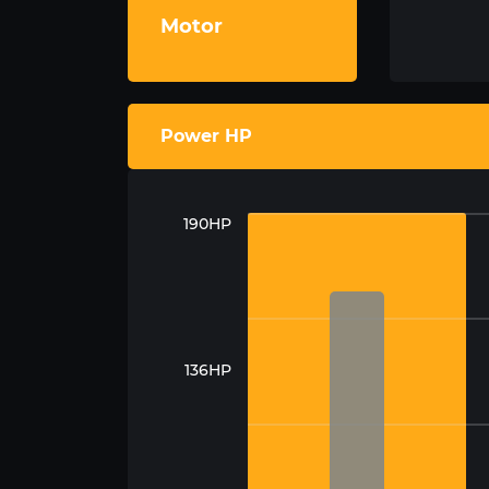
Motor
Power HP
190HP
136HP