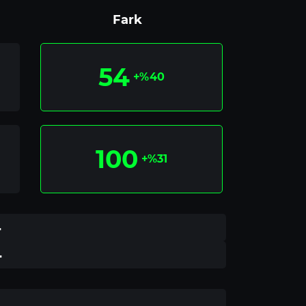
Fark
54
+%40
100
+%31
4
4