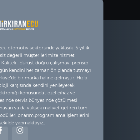
cu otomotiv sektoründe yaklaşık 15 yıllık
 siz değerli müşterilerimize hizmet
 Kaliteli , dürüst doğru çalışmayı prensip
 gün kendini her zaman ön planda tutmayı
kiye’de bir marka haline gelmiştir. Hızla
loji karşısında kendini yenileyerek
ktroniği konusunda , özel cihaz ve
esinde servis bünyesinde çözülmesi
yan ya da yüksek maliyet getiren tüm
odülleri onarım,programlama işlemlerini
 şekilde yapmaktayız..