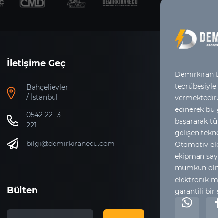
İletişime Geç
Demirkıran E
tecrübesiyle
Bahçelievler
/ İstanbul
vermektedir.
edinerek bu
0542 221 3
başararak tür
221
gelişen tekno
bilgi@demirkiranecu.com
Otomotiv ele
ekipman say
mümkün olma
elektronik m
Bülten
garantili bir