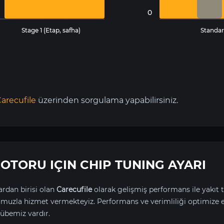
0
Stage 1 (Etap, safha)
Standar
arecufile
üzerinden sorgulama yapabilirsiniz.
 MOTORU IÇIN CHIP TUNING AYARI
rdan birisi olan
Carecufile
olarak gelişmiş performans ile yakıt t
uzla hizmet vermekteyiz. Performans ve verimliliği optimize 
übemiz vardır.