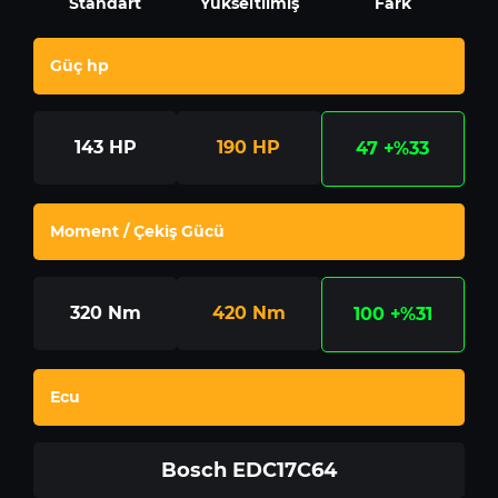
Standart
Yükseltilmiş
Fark
Güç hp
143
HP
190
HP
47
+%33
Moment / Çekiş Gücü
320
Nm
420
Nm
100
+%31
Ecu
Bosch EDC17C64