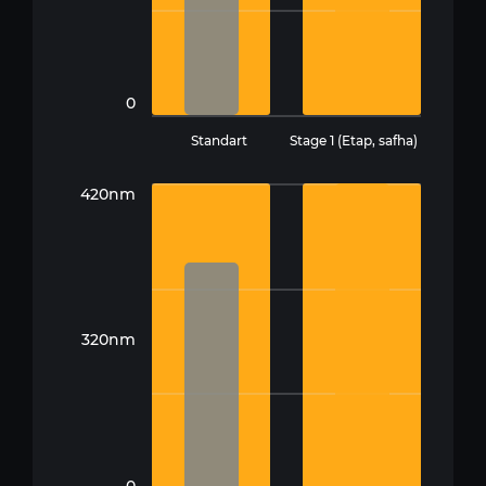
0
Standart
Stage 1 (Etap, safha)
420nm
320nm
0