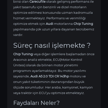
birisi olan
Carecufile
olarak gelişmiş performans ile
yakıt tasarrufu için benzinli ve dizel motorların
optimize edilmesi konusunda uzman kadromuzla
hizmet vermekteyiz. Performans ve verimliliği
optimize etmek için
Audi
motorlarına
Chip Tuning
yapılmasında çok uzun yıllara dayanan tecrübemiz
vardır.
Süreç nasıl işlemekte ?
Chip Tuning
veya diğer işlemlere başlamadan önce
Aracınızı analiz etmekte, ECU(Motor Kontrol
Ünitesi) olarak da bilinen motor yönetimi
programını ayarlamaktayız. Bu motor yazılımı
sayesinde,
Audi A5 2.0 TDI CR 143hp
motoru ve
onun yakıt tüketiminin davranışından büyük
ölçüde sorumludur. Her araba, kamyonet, kamyon
veya traktör için ECU’yu optimize etmekteyiz.
Faydaları Neler?