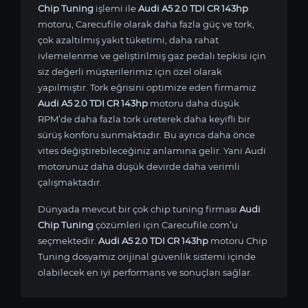
Chip Tuning
işlemi ile
Audi A5 2.0 TDI CR 143hp
motoru, Carecufile olarak daha fazla güç ve tork,
çok azaltılmış yakıt tüketimi, daha rahat
ivlemelenme ve geliştirilmiş gaz pedalı tepkisi için
siz değerli müşterilerimiz için özel olarak
yapılmıştır. Tork eğrisini optimize eden firmamız
Audi A5 2.0 TDI CR 143hp
motoru daha düşük
RPM’de daha fazla tork üreterek daha keyifli bir
sürüş konforu sunmaktadır. Bu ayrıca daha önce
vites değiştirebileceğiniz anlamına gelir. Yani Audi
motorunuz daha düşük devirde daha verimli
çalışmaktadır.
Dünyada mevcut bir çok chip tuning firması
Audi
Chip Tuning
çözümleri için Carecufile.com’u
seçmektedir.
Audi A5 2.0 TDI CR 143hp
motoru Chip
Tuning dosyamız orijinal güvenlik sistemi içinde
olabilecek en iyi performans ve sonuçları sağlar.