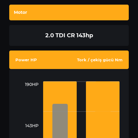
Motor
2.0 TDI CR 143hp
Power HP
Tork / çekiş gücü Nm
190HP
143HP