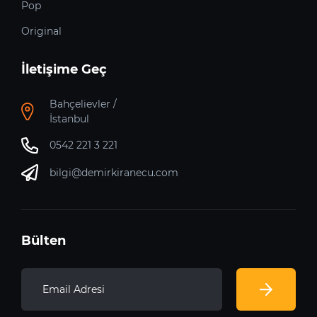
Pop
Original
İletişime Geç
Bahçelievler /
İstanbul
0542 221 3 221
bilgi@demirkiranecu.com
Bülten