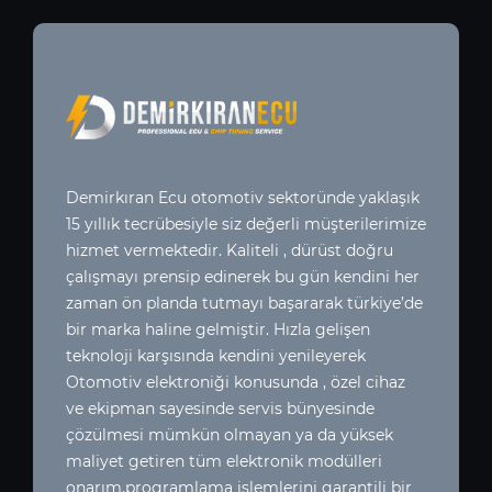
Demirkıran Ecu otomotiv sektoründe yaklaşık
15 yıllık tecrübesiyle siz değerli müşterilerimize
hizmet vermektedir. Kaliteli , dürüst doğru
çalışmayı prensip edinerek bu gün kendini her
zaman ön planda tutmayı başararak türkiye’de
bir marka haline gelmiştir. Hızla gelişen
teknoloji karşısında kendini yenileyerek
Otomotiv elektroniği konusunda , özel cihaz
ve ekipman sayesinde servis bünyesinde
çözülmesi mümkün olmayan ya da yüksek
maliyet getiren tüm elektronik modülleri
onarım,programlama işlemlerini garantili bir