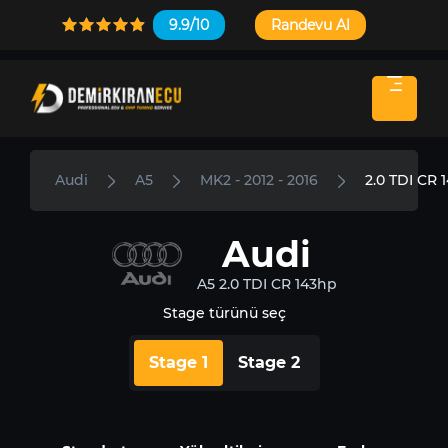
9.9/10
Randevu Al
Audi
A5
MK2 - 2012 - 2016
2.0 TDI CR 
Audi
A5 2.0 TDI CR 143hp
Stage türünü seç
Stage 1
Stage 2