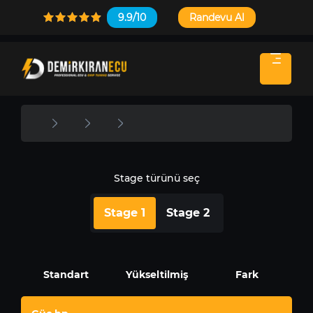
9.9/10
Randevu Al
Stage türünü seç
Stage 1
Stage 2
Standart
Yükseltilmiş
Fark