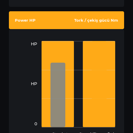
Power HP
Tork / çekiş gücü Nm
HP
HP
0