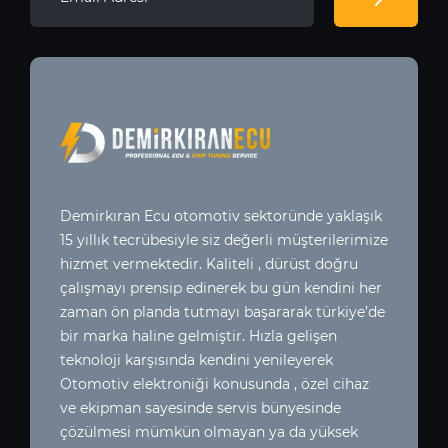
Demirkıran Ecu otomotiv sektoründe yaklaşık
15 yıllık tecrübesiyle siz değerli müşterilerimize
hizmet vermektedir. Kaliteli , dürüst doğru
çalışmayı prensip edinerek bu gün kendini her
zaman ön planda tutmayı başararak türkiye’de
bir marka haline gelmiştir. Hızla gelişen
teknoloji karşısında kendini yenileyerek
Otomotiv elektroniği konusunda , özel cihaz
ve ekipman sayesinde servis bünyesinde
çözülmesi mümkün olmayan ya da yüksek