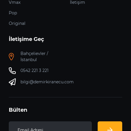
Vmax
İletişim
Pop
Original
İletişime Geç
Bahçelievler /
İstanbul
0542 221 3 221
bilgi@demirkiranecu.com
Bülten