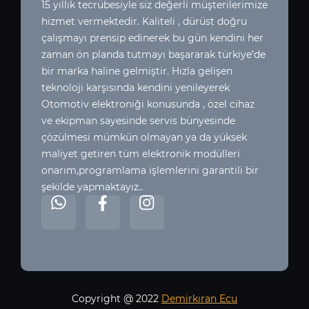
15 yıllık tecrübesiyle siz değerli müşterilerimize
hizmet vermektedir. Kaliteli , dürüst doğru
çalışmayı prensip edinerek bu gün kendini her
zaman ön planda tutmayı başararak türkiye’de
bir marka haline gelmiştir. Hızla gelişen
teknoloji karşısında kendini yenileyerek
Otomotiv elektroniği konusunda , özel cihaz
ve ekipman sayesinde servis bünyesinde
çözülmesi mümkün olmayan ya da yüksek
maliyet getiren tüm elektronik modülleri
onarım,programlama işlemlerini garantili bir
şekilde yapmaktayız..
Copyright @ 2022
Demirkıran Ecu