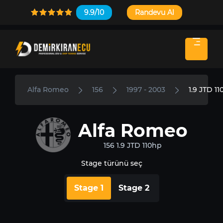
9.9/10
Randevu Al
Alfa Romeo
156
1997 - 2003
1.9 JTD 1
Alfa Romeo
156 1.9 JTD 110hp
Stage türünü seç
Stage 1
Stage 2