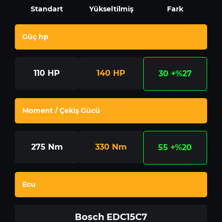
Standart
Yükseltilmiş
Fark
Güç hp
110
HP
140
HP
30
+%27
Moment / Çekiş Gücü
275
Nm
330
Nm
55
+%20
Ecu
Bosch EDC15C7