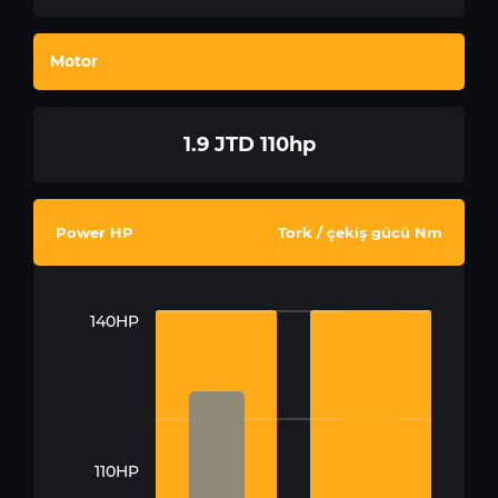
Motor
1.9 JTD 110hp
Power HP
Tork / çekiş gücü Nm
140HP
110HP