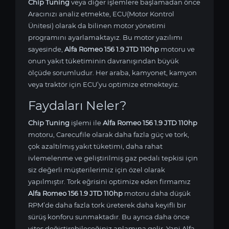
Chip Tuning
veya diğer işlemlere başlamadan önce
Aracınızı analiz etmekte, ECU(Motor Kontrol
Ünitesi) olarak da bilinen motor yönetimi
programını ayarlamaktayız. Bu motor yazılımı
sayesinde,
Alfa Romeo 156 1.9 JTD 110hp
motoru ve
onun yakıt tüketiminin davranışından büyük
ölçüde sorumludur. Her araba, kamyonet, kamyon
veya traktör için ECU’yu optimize etmekteyiz.
Faydaları Neler?
Chip Tuning
işlemi ile
Alfa Romeo 156 1.9 JTD 110hp
motoru, Carecufile olarak daha fazla güç ve tork,
çok azaltılmış yakıt tüketimi, daha rahat
ivlemelenme ve geliştirilmiş gaz pedalı tepkisi için
siz değerli müşterilerimiz için özel olarak
yapılmıştır. Tork eğrisini optimize eden firmamız
Alfa Romeo 156 1.9 JTD 110hp
motoru daha düşük
RPM’de daha fazla tork üreterek daha keyifli bir
sürüş konforu sunmaktadır. Bu ayrıca daha önce
vites değiştirebileceğiniz anlamına gelir. Yani Alfa