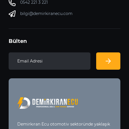
0542 221 3 221
bilgi@demirkiranecu.com
Bülten
Demirkıran Ecu otomotiv sektoründe yaklaşık