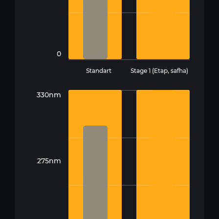
0
Standart
Stage 1 (Etap, safha)
330nm
275nm