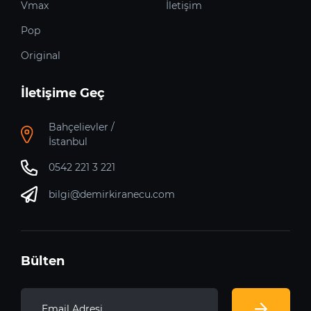
Vmax
İletişim
Pop
Original
İletişime Geç
Bahçelievler /
İstanbul
0542 221 3 221
bilgi@demirkiranecu.com
Bülten