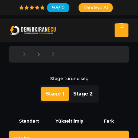
9.9/10
Randevu Al
Stage türünü seç
Stage 1
Stage 2
Standart
Yükseltilmiş
Fark