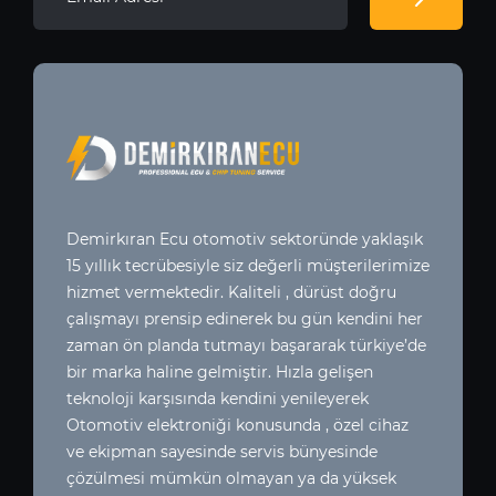
Demirkıran Ecu otomotiv sektoründe yaklaşık
15 yıllık tecrübesiyle siz değerli müşterilerimize
hizmet vermektedir. Kaliteli , dürüst doğru
çalışmayı prensip edinerek bu gün kendini her
zaman ön planda tutmayı başararak türkiye’de
bir marka haline gelmiştir. Hızla gelişen
teknoloji karşısında kendini yenileyerek
Otomotiv elektroniği konusunda , özel cihaz
ve ekipman sayesinde servis bünyesinde
çözülmesi mümkün olmayan ya da yüksek