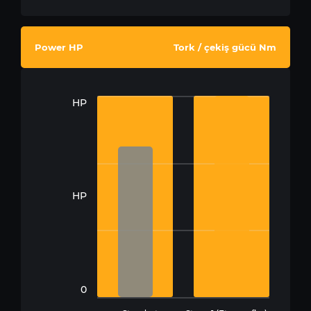
Power HP
Tork / çekiş gücü Nm
HP
HP
0