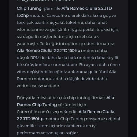
Chip Tuning
işlemi ile
Alfa Romeo Giulia 2.2 JTD
150hp
motoru, Carecufile olarak daha fazla güç ve
tork, çok azaltılmış yakıt tüketimi, daha rahat
ivlemelenme ve geliştirilmiş gaz pedalı tepkisi için
siz değerli müşterilerimiz için özel olarak
yapılmıştır. Tork eğrisini optimize eden firmamız
Alfa Romeo Giulia 2.2 JTD 150hp
motoru daha
düşük RPM’de daha fazla tork üreterek daha keyifli
bir sürüş konforu sunmaktadır. Bu ayrıca daha önce
vites değiştirebileceğiniz anlamına gelir. Yani Alfa
Romeo motorunuz daha düşük devirde daha
verimli çalışmaktadır.
Dünyada mevcut bir çok chip tuning firması
Alfa
Romeo Chip Tuning
çözümleri için
Carecufile.com’u seçmektedir.
Alfa Romeo Giulia
2.2 JTD 150hp
motoru Chip Tuning dosyamız orijinal
güvenlik sistemi içinde olabilecek en iyi
performans ve sonuçları sağlar.