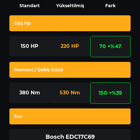
Standart
Yükseltilmiş
Fark
Güç hp
150
HP
220
HP
70
+%47
Moment / Çekiş Gücü
380
Nm
530
Nm
150
+%39
Ecu
Bosch EDC17C69