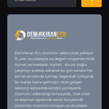
Demirkıran Ecu otomotiv sektoründe yaklaşık
15 yıllık tecrübesiyle siz değerli müşterilerimize
hizmet vermektedir. Kaliteli , dürüst doğru
çalışmayı prensip edinerek bu gün kendini her
zaman ön planda tutmayı başararak türkiye’de
bir marka haline gelmiştir. Hızla gelişen
teknoloji karşısında kendini yenileyerek
Otomotiv elektroniği konusunda , özel cihaz
ve ekipman sayesinde servis bünyesinde
çözülmesi mümkün olmayan ya da yüksek