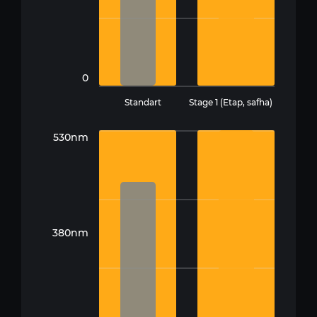
0
Standart
Stage 1 (Etap, safha)
530nm
380nm