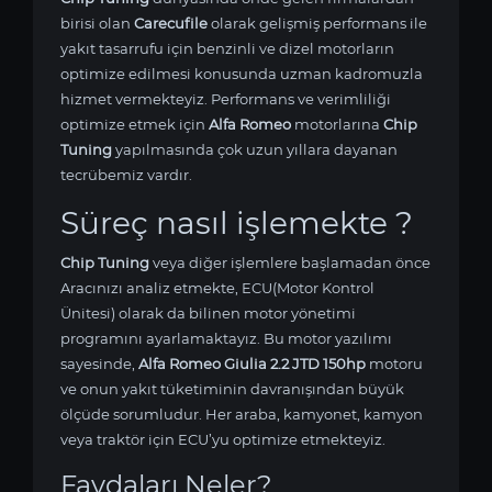
birisi olan
Carecufile
olarak gelişmiş performans ile
yakıt tasarrufu için benzinli ve dizel motorların
optimize edilmesi konusunda uzman kadromuzla
hizmet vermekteyiz. Performans ve verimliliği
optimize etmek için
Alfa Romeo
motorlarına
Chip
Tuning
yapılmasında çok uzun yıllara dayanan
tecrübemiz vardır.
Süreç nasıl işlemekte ?
Chip Tuning
veya diğer işlemlere başlamadan önce
Aracınızı analiz etmekte, ECU(Motor Kontrol
Ünitesi) olarak da bilinen motor yönetimi
programını ayarlamaktayız. Bu motor yazılımı
sayesinde,
Alfa Romeo Giulia 2.2 JTD 150hp
motoru
ve onun yakıt tüketiminin davranışından büyük
ölçüde sorumludur. Her araba, kamyonet, kamyon
veya traktör için ECU’yu optimize etmekteyiz.
Faydaları Neler?