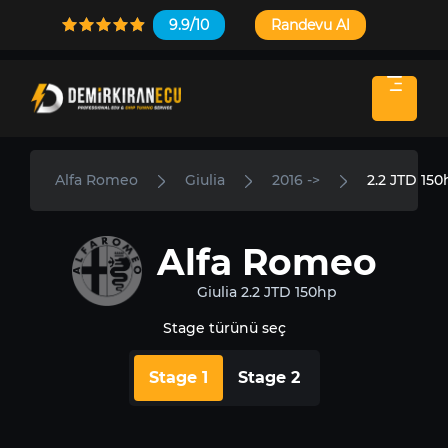
9.9/10
Randevu Al
Alfa Romeo
Giulia
2016 ->
2.2 JTD 15
Alfa Romeo
Giulia 2.2 JTD 150hp
Stage türünü seç
Stage 1
Stage 2