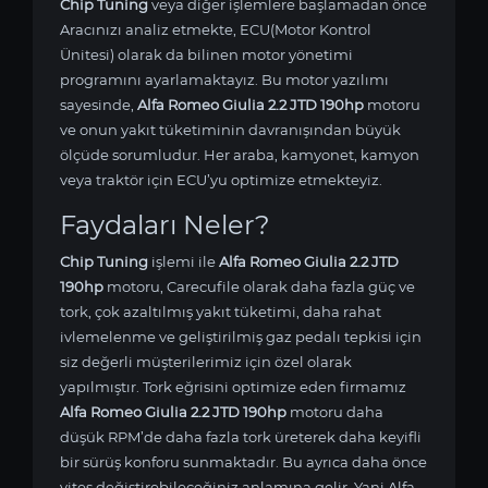
Chip Tuning
veya diğer işlemlere başlamadan önce
Aracınızı analiz etmekte, ECU(Motor Kontrol
Ünitesi) olarak da bilinen motor yönetimi
programını ayarlamaktayız. Bu motor yazılımı
sayesinde,
Alfa Romeo Giulia 2.2 JTD 190hp
motoru
ve onun yakıt tüketiminin davranışından büyük
ölçüde sorumludur. Her araba, kamyonet, kamyon
veya traktör için ECU’yu optimize etmekteyiz.
Faydaları Neler?
Chip Tuning
işlemi ile
Alfa Romeo Giulia 2.2 JTD
190hp
motoru, Carecufile olarak daha fazla güç ve
tork, çok azaltılmış yakıt tüketimi, daha rahat
ivlemelenme ve geliştirilmiş gaz pedalı tepkisi için
siz değerli müşterilerimiz için özel olarak
yapılmıştır. Tork eğrisini optimize eden firmamız
Alfa Romeo Giulia 2.2 JTD 190hp
motoru daha
düşük RPM’de daha fazla tork üreterek daha keyifli
bir sürüş konforu sunmaktadır. Bu ayrıca daha önce
vites değiştirebileceğiniz anlamına gelir. Yani Alfa