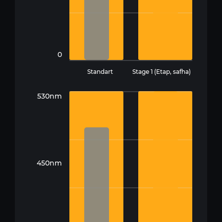
0
Standart
Stage 1 (Etap, safha)
530nm
450nm