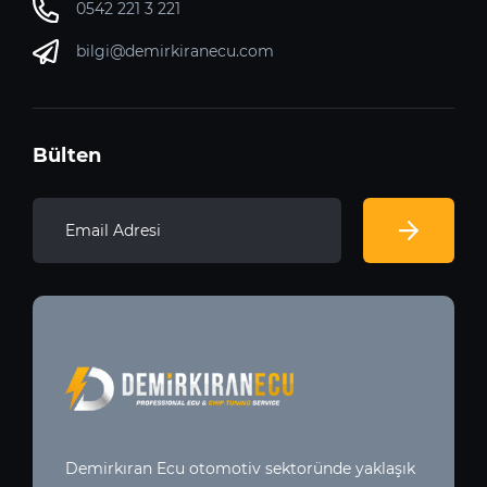
0542 221 3 221
bilgi@demirkiranecu.com
Bülten
Demirkıran Ecu otomotiv sektoründe yaklaşık