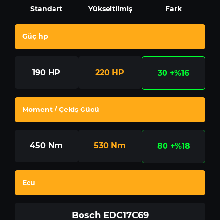
Standart
Yükseltilmiş
Fark
Güç hp
190
HP
220
HP
30
+%16
Moment / Çekiş Gücü
450
Nm
530
Nm
80
+%18
Ecu
Bosch EDC17C69