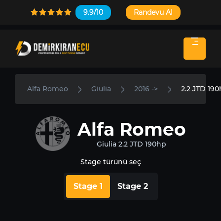
9.9/10
Randevu Al
Alfa Romeo
Giulia
2016 ->
2.2 JTD 19
Alfa Romeo
Giulia 2.2 JTD 190hp
Stage türünü seç
Stage 1
Stage 2