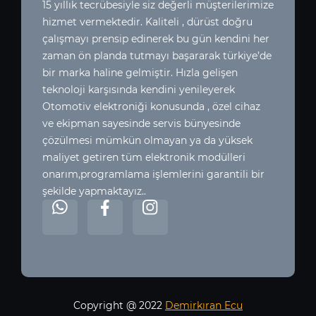
15 yıllık tecrübesiyle siz değerli müşterilerimize
hizmet vermektedir. Kaliteli , dürüst doğru
çalışmayı prensip edinerek bu gün kendini her
zaman ön planda tutmayı başararak türkiye’de
bir marka haline gelmiştir. Hızla gelişen
teknoloji karşısında kendini yenileyerek
Otomotiv elektroniği konusunda , özel cihaz
ve ekipman sayesinde servis bünyesinde
çözülmesi mümkün olmayan ya da yüksek
maliyet getiren tüm elektronik modülleri
onarım,programlama işlemlerini garantili bir
şekilde yapmaktayız..
Copyright @ 2022
Demirkıran Ecu