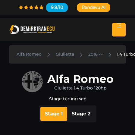
9.9/10
Randevu Al
Alfa Romeo
Giulietta
2016 ->
1.4 Turb
Alfa Romeo
Giulietta 1.4 Turbo 120hp
Stage türünü seç
Stage 1
Stage 2