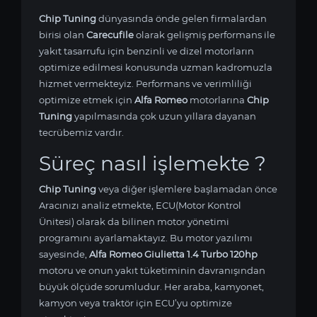
Chip Tuning
dünyasında önde gelen firmalardan
birisi olan
Carecufile
olarak gelişmiş performans ile
yakıt tasarrufu için benzinli ve dizel motorların
optimize edilmesi konusunda uzman kadromuzla
hizmet vermekteyiz. Performans ve verimliliği
optimize etmek için
Alfa Romeo
motorlarına
Chip
Tuning
yapılmasında çok uzun yıllara dayanan
tecrübemiz vardır.
Süreç nasıl işlemekte ?
Chip Tuning
veya diğer işlemlere başlamadan önce
Aracınızı analiz etmekte, ECU(Motor Kontrol
Ünitesi) olarak da bilinen motor yönetimi
programını ayarlamaktayız. Bu motor yazılımı
sayesinde,
Alfa Romeo Giulietta 1.4 Turbo 120hp
motoru ve onun yakıt tüketiminin davranışından
büyük ölçüde sorumludur. Her araba, kamyonet,
kamyon veya traktör için ECU’yu optimize