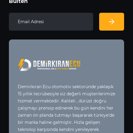
Bülten
Demirkıran Ecu otomotiv sektoründe yaklaşık
15 yıllık tecrübesiyle siz değerli müşterilerimize
hizmet vermektedir. Kaliteli , dürüst doğru
çalışmayı prensip edinerek bu gün kendini her
zaman ön planda tutmayı başararak türkiye’de
bir marka haline gelmiştir. Hızla gelişen
teknoloji karşısında kendini yenileyerek