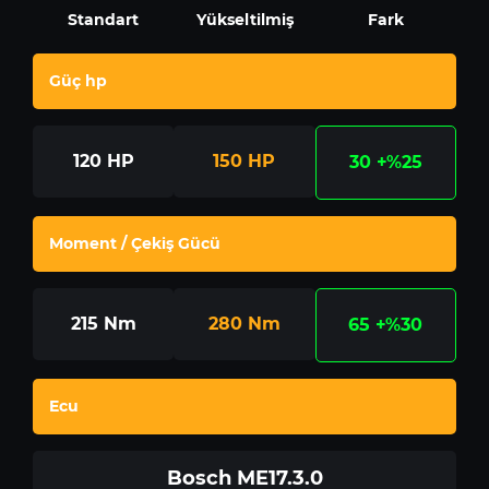
Standart
Yükseltilmiş
Fark
Güç hp
120
HP
150
HP
30
+%25
Moment / Çekiş Gücü
215
Nm
280
Nm
65
+%30
Ecu
Bosch ME17.3.0