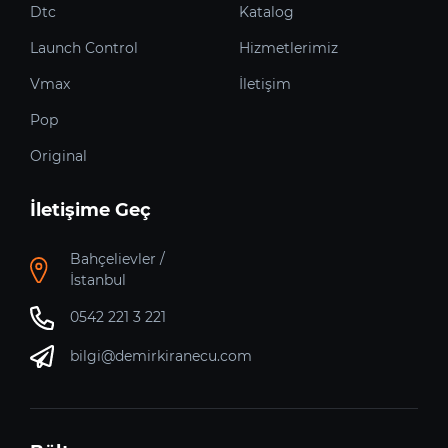
Dtc
Katalog
Launch Control
Hizmetlerimiz
Vmax
İletişim
Pop
Original
İletişime Geç
Bahçelievler /
İstanbul
0542 221 3 221
bilgi@demirkiranecu.com