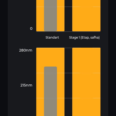
0
Standart
Stage 1 (Etap, safha)
280nm
215nm