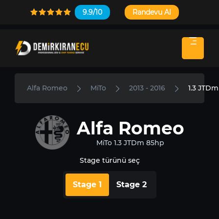
9.9/10
Randevu Al
Alfa Romeo
MiTo
2013 - 2016
1.3 JTD
Alfa Romeo
MiTo 1.3 JTDm 85hp
Stage türünü seç
Stage 1
Stage 2