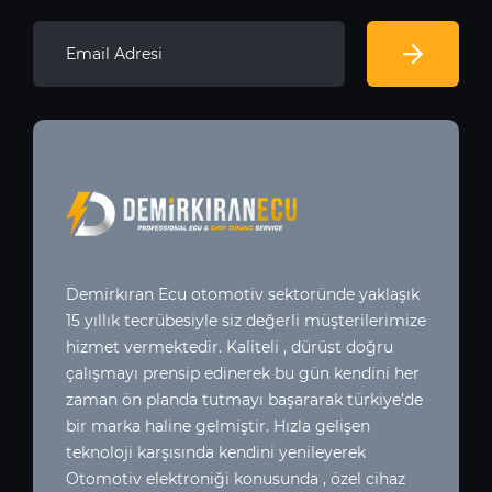
Demirkıran Ecu otomotiv sektoründe yaklaşık
15 yıllık tecrübesiyle siz değerli müşterilerimize
hizmet vermektedir. Kaliteli , dürüst doğru
çalışmayı prensip edinerek bu gün kendini her
zaman ön planda tutmayı başararak türkiye’de
bir marka haline gelmiştir. Hızla gelişen
teknoloji karşısında kendini yenileyerek
Otomotiv elektroniği konusunda , özel cihaz