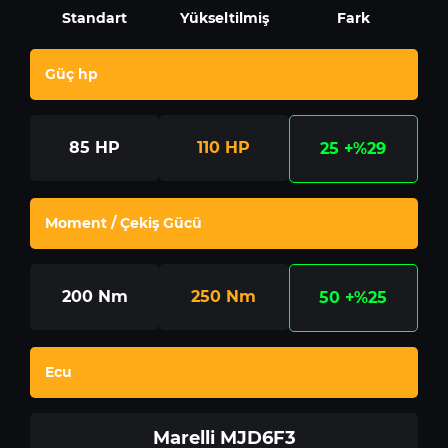
Standart
Yükseltilmiş
Fark
Güç hp
85
HP
110
HP
25
+%29
Moment / Çekiş Gücü
200
Nm
250
Nm
50
+%25
Ecu
Marelli MJD6F3