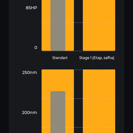
85HP
0
Standart
Stage 1 (Etap, safha)
250nm
200nm