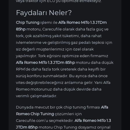
veya traktör için ECU’yu optimize etmekteyiz.
Faydaları Neler?
Chip Tuning
işlemi ile
Alfa Romeo MiTo 1.3 JTDm
85hp
motoru, Carecufile olarak daha fazla güç ve
tork, çok azaltılmış yakıt tüketimi, daha rahat
ivlemelenme ve geliştirilmiş gaz pedalı tepkisi için
siz değerli müşterilerimiz için özel olarak
yapılmıştır. Tork eğrisini optimize eden firmamız
Alfa Romeo MiTo 1.3 JTDm 85hp
motoru daha düşük
RPM’de daha fazla tork üreterek daha keyifli bir
sürüş konforu sunmaktadır. Bu ayrıca daha önce
vites değiştirebileceğiniz anlamına gelir. Yani Alfa
Romeo motorunuz daha düşük devirde daha
verimli çalışmaktadır.
Dünyada mevcut bir çok chip tuning firması
Alfa
Romeo Chip Tuning
çözümleri için
Carecufile.com’u seçmektedir.
Alfa Romeo MiTo 1.3
JTDm 85hp
motoru Chip Tuning dosyamız orijinal