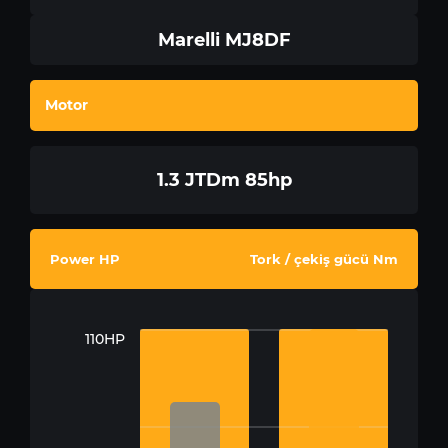
Marelli MJ8DF
Motor
1.3 JTDm 85hp
Power HP
Tork / çekiş gücü Nm
110HP