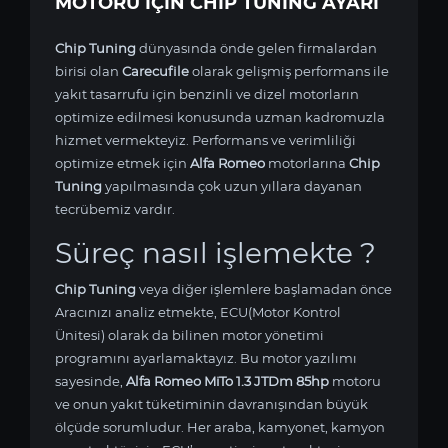
MOTORU IÇIN CHIP TUNING AYARI
Chip Tuning
dünyasında önde gelen firmalardan
birisi olan
Carecufile
olarak gelişmiş performans ile
yakıt tasarrufu için benzinli ve dizel motorların
optimize edilmesi konusunda uzman kadromuzla
hizmet vermekteyiz. Performans ve verimliliği
optimize etmek için
Alfa Romeo
motorlarına
Chip
Tuning
yapılmasında çok uzun yıllara dayanan
tecrübemiz vardır.
Süreç nasıl işlemekte ?
Chip Tuning
veya diğer işlemlere başlamadan önce
Aracınızı analiz etmekte, ECU(Motor Kontrol
Ünitesi) olarak da bilinen motor yönetimi
programını ayarlamaktayız. Bu motor yazılımı
sayesinde,
Alfa Romeo MiTo 1.3 JTDm 85hp
motoru
ve onun yakıt tüketiminin davranışından büyük
ölçüde sorumludur. Her araba, kamyonet, kamyon