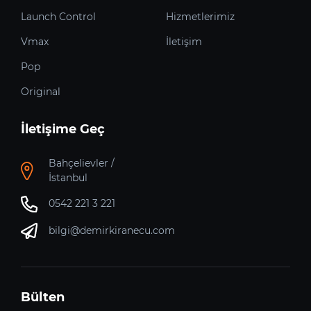
Launch Control
Hizmetlerimiz
Vmax
İletişim
Pop
Original
İletişime Geç
Bahçelievler /
İstanbul
0542 221 3 221
bilgi@demirkiranecu.com
Bülten