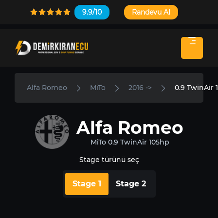
9.9/10
Randevu Al
Alfa Romeo
MiTo
2016 ->
0.9 TwinAir 
Alfa Romeo
MiTo 0.9 TwinAir 105hp
Stage türünü seç
Stage 1
Stage 2