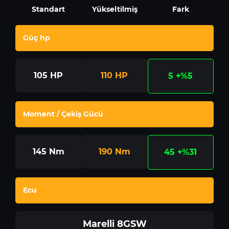
Standart
Yükseltilmiş
Fark
Güç hp
105
HP
110
HP
5
+%5
Moment / Çekiş Gücü
145
Nm
190
Nm
45
+%31
Ecu
Marelli 8GSW