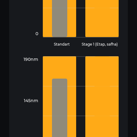
0
Standart
Stage 1 (Etap, safha)
190nm
145nm