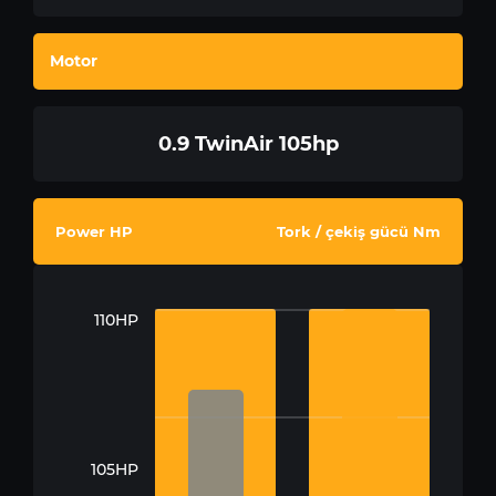
Motor
0.9 TwinAir 105hp
Power HP
Tork / çekiş gücü Nm
110HP
105HP