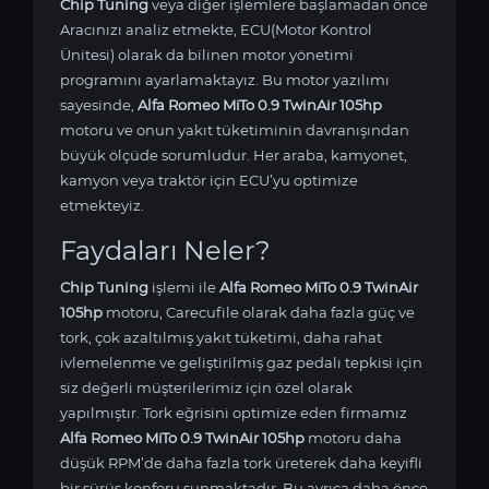
Chip Tuning
veya diğer işlemlere başlamadan önce
Aracınızı analiz etmekte, ECU(Motor Kontrol
Ünitesi) olarak da bilinen motor yönetimi
programını ayarlamaktayız. Bu motor yazılımı
sayesinde,
Alfa Romeo MiTo 0.9 TwinAir 105hp
motoru ve onun yakıt tüketiminin davranışından
büyük ölçüde sorumludur. Her araba, kamyonet,
kamyon veya traktör için ECU’yu optimize
etmekteyiz.
Faydaları Neler?
Chip Tuning
işlemi ile
Alfa Romeo MiTo 0.9 TwinAir
105hp
motoru, Carecufile olarak daha fazla güç ve
tork, çok azaltılmış yakıt tüketimi, daha rahat
ivlemelenme ve geliştirilmiş gaz pedalı tepkisi için
siz değerli müşterilerimiz için özel olarak
yapılmıştır. Tork eğrisini optimize eden firmamız
Alfa Romeo MiTo 0.9 TwinAir 105hp
motoru daha
düşük RPM’de daha fazla tork üreterek daha keyifli
bir sürüş konforu sunmaktadır. Bu ayrıca daha önce