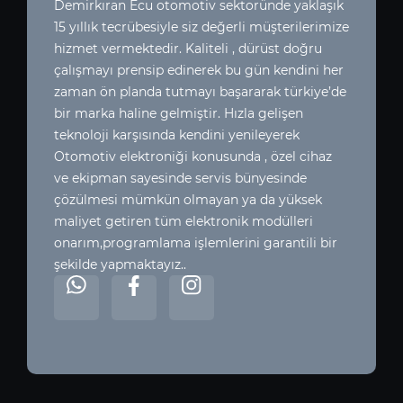
Demirkıran Ecu otomotiv sektoründe yaklaşık
15 yıllık tecrübesiyle siz değerli müşterilerimize
hizmet vermektedir. Kaliteli , dürüst doğru
çalışmayı prensip edinerek bu gün kendini her
zaman ön planda tutmayı başararak türkiye’de
bir marka haline gelmiştir. Hızla gelişen
teknoloji karşısında kendini yenileyerek
Otomotiv elektroniği konusunda , özel cihaz
ve ekipman sayesinde servis bünyesinde
çözülmesi mümkün olmayan ya da yüksek
maliyet getiren tüm elektronik modülleri
onarım,programlama işlemlerini garantili bir
şekilde yapmaktayız..