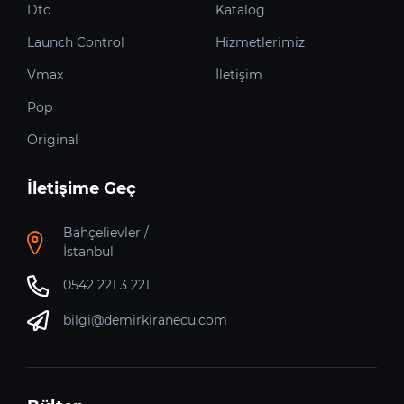
Dtc
Katalog
Launch Control
Hizmetlerimiz
Vmax
İletişim
Pop
Original
İletişime Geç
Bahçelievler /
İstanbul
0542 221 3 221
bilgi@demirkiranecu.com