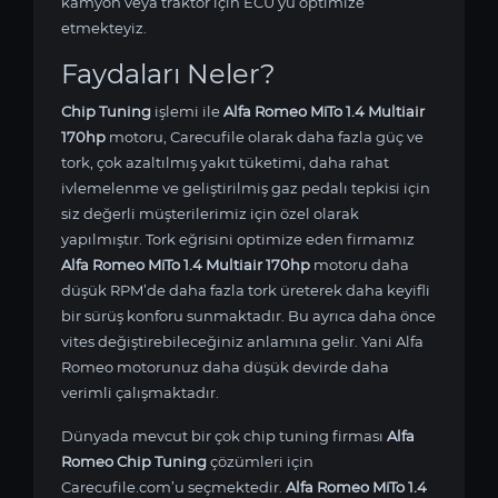
kamyon veya traktör için ECU’yu optimize
etmekteyiz.
Faydaları Neler?
Chip Tuning
işlemi ile
Alfa Romeo MiTo 1.4 Multiair
170hp
motoru, Carecufile olarak daha fazla güç ve
tork, çok azaltılmış yakıt tüketimi, daha rahat
ivlemelenme ve geliştirilmiş gaz pedalı tepkisi için
siz değerli müşterilerimiz için özel olarak
yapılmıştır. Tork eğrisini optimize eden firmamız
Alfa Romeo MiTo 1.4 Multiair 170hp
motoru daha
düşük RPM’de daha fazla tork üreterek daha keyifli
bir sürüş konforu sunmaktadır. Bu ayrıca daha önce
vites değiştirebileceğiniz anlamına gelir. Yani Alfa
Romeo motorunuz daha düşük devirde daha
verimli çalışmaktadır.
Dünyada mevcut bir çok chip tuning firması
Alfa
Romeo Chip Tuning
çözümleri için
Carecufile.com’u seçmektedir.
Alfa Romeo MiTo 1.4