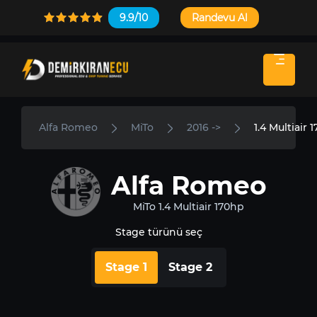
9.9/10
Randevu Al
Alfa Romeo
MiTo
2016 ->
1.4 Multiair 
Alfa Romeo
MiTo 1.4 Multiair 170hp
Stage türünü seç
Stage 1
Stage 2