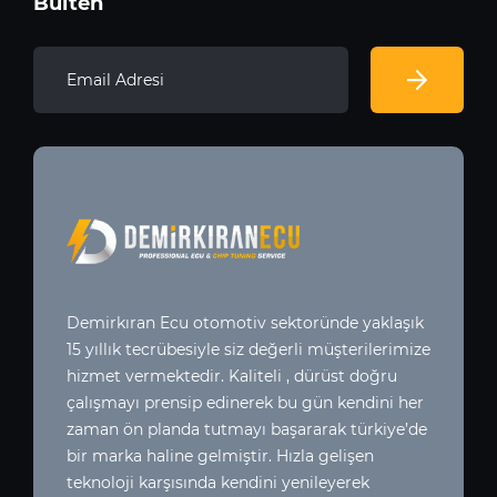
Bülten
Demirkıran Ecu otomotiv sektoründe yaklaşık
15 yıllık tecrübesiyle siz değerli müşterilerimize
hizmet vermektedir. Kaliteli , dürüst doğru
çalışmayı prensip edinerek bu gün kendini her
zaman ön planda tutmayı başararak türkiye’de
bir marka haline gelmiştir. Hızla gelişen
teknoloji karşısında kendini yenileyerek