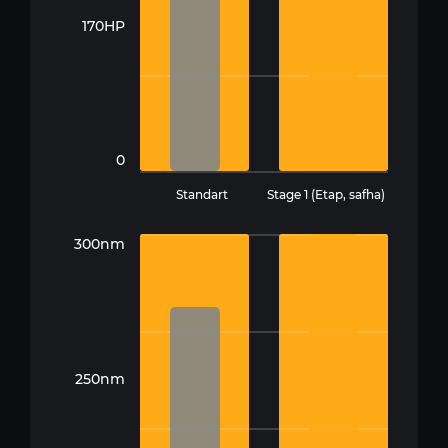
170HP
0
Standart
Stage 1 (Etap, safha)
300nm
250nm