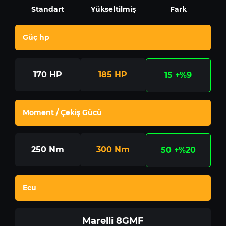
Standart
Yükseltilmiş
Fark
Güç hp
170
HP
185
HP
15
+%9
Moment / Çekiş Gücü
250
Nm
300
Nm
50
+%20
Ecu
Marelli 8GMF