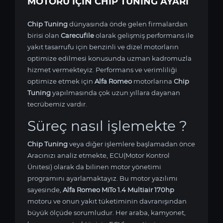
MOTORU IÇIN CHIP TUNING AYARI
Chip Tuning
dünyasında önde gelen firmalardan
birisi olan
Carecufile
olarak gelişmiş performans ile
yakıt tasarrufu için benzinli ve dizel motorların
optimize edilmesi konusunda uzman kadromuzla
hizmet vermekteyiz. Performans ve verimliliği
optimize etmek için
Alfa Romeo
motorlarına
Chip
Tuning
yapılmasında çok uzun yıllara dayanan
tecrübemiz vardır.
Süreç nasıl işlemekte ?
Chip Tuning
veya diğer işlemlere başlamadan önce
Aracınızı analiz etmekte, ECU(Motor Kontrol
Ünitesi) olarak da bilinen motor yönetimi
programını ayarlamaktayız. Bu motor yazılımı
sayesinde,
Alfa Romeo MiTo 1.4 Multiair 170hp
motoru ve onun yakıt tüketiminin davranışından
büyük ölçüde sorumludur. Her araba, kamyonet,