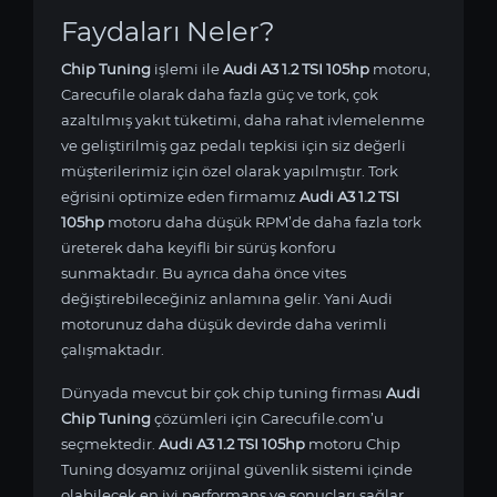
Faydaları Neler?
Chip Tuning
işlemi ile
Audi A3 1.2 TSI 105hp
motoru,
Carecufile olarak daha fazla güç ve tork, çok
azaltılmış yakıt tüketimi, daha rahat ivlemelenme
ve geliştirilmiş gaz pedalı tepkisi için siz değerli
müşterilerimiz için özel olarak yapılmıştır. Tork
eğrisini optimize eden firmamız
Audi A3 1.2 TSI
105hp
motoru daha düşük RPM’de daha fazla tork
üreterek daha keyifli bir sürüş konforu
sunmaktadır. Bu ayrıca daha önce vites
değiştirebileceğiniz anlamına gelir. Yani Audi
motorunuz daha düşük devirde daha verimli
çalışmaktadır.
Dünyada mevcut bir çok chip tuning firması
Audi
Chip Tuning
çözümleri için Carecufile.com’u
seçmektedir.
Audi A3 1.2 TSI 105hp
motoru Chip
Tuning dosyamız orijinal güvenlik sistemi içinde
olabilecek en iyi performans ve sonuçları sağlar.