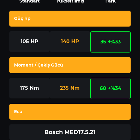
Standart
Yükseltilmiş
Fark
Güç hp
105
HP
140
HP
35
+%33
Moment / Çekiş Gücü
175
Nm
235
Nm
60
+%34
Ecu
Bosch MED17.5.21