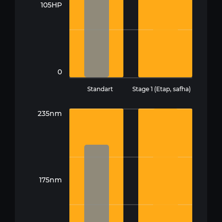
105HP
0
Standart
Stage 1 (Etap, safha)
235nm
175nm