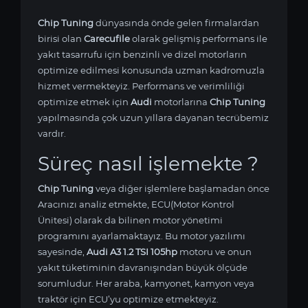
Chip Tuning
dünyasında önde gelen firmalardan
birisi olan
Carecufile
olarak gelişmiş performans ile
yakıt tasarrufu için benzinli ve dizel motorların
optimize edilmesi konusunda uzman kadromuzla
hizmet vermekteyiz. Performans ve verimliliği
optimize etmek için
Audi
motorlarına
Chip Tuning
yapılmasında çok uzun yıllara dayanan tecrübemiz
vardır.
Süreç nasıl işlemekte ?
Chip Tuning
veya diğer işlemlere başlamadan önce
Aracınızı analiz etmekte, ECU(Motor Kontrol
Ünitesi) olarak da bilinen motor yönetimi
programını ayarlamaktayız. Bu motor yazılımı
sayesinde,
Audi A3 1.2 TSI 105hp
motoru ve onun
yakıt tüketiminin davranışından büyük ölçüde
sorumludur. Her araba, kamyonet, kamyon veya
traktör için ECU’yu optimize etmekteyiz.