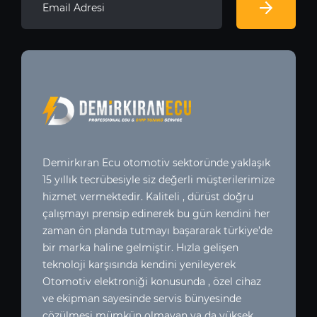
Demirkıran Ecu otomotiv sektoründe yaklaşık
15 yıllık tecrübesiyle siz değerli müşterilerimize
hizmet vermektedir. Kaliteli , dürüst doğru
çalışmayı prensip edinerek bu gün kendini her
zaman ön planda tutmayı başararak türkiye’de
bir marka haline gelmiştir. Hızla gelişen
teknoloji karşısında kendini yenileyerek
Otomotiv elektroniği konusunda , özel cihaz
ve ekipman sayesinde servis bünyesinde
çözülmesi mümkün olmayan ya da yüksek