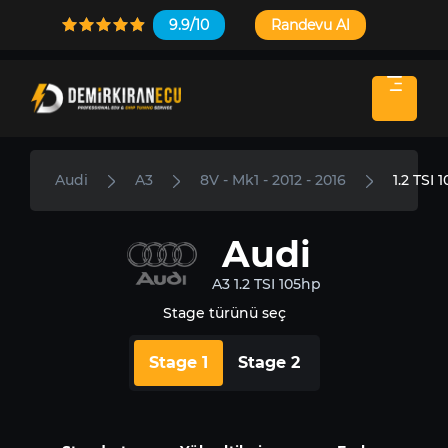
9.9/10
Randevu Al
Audi
A3
8V - Mk1 - 2012 - 2016
1.2 TSI 
Audi
A3 1.2 TSI 105hp
Stage türünü seç
Stage 1
Stage 2