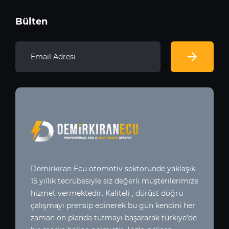
Bülten
Demirkıran Ecu otomotiv sektoründe yaklaşık
15 yıllık tecrübesiyle siz değerli müşterilerimize
hizmet vermektedir. Kaliteli , dürüst doğru
çalışmayı prensip edinerek bu gün kendini her
zaman ön planda tutmayı başararak türkiye’de