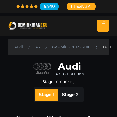
9.9/10
Randevu Al
Audi
A3
8V - Mk1 - 2012 - 2016
1.6 TDI 
Audi
A3 1.6 TDI 110hp
Stage türünü seç
Stage 1
Stage 2