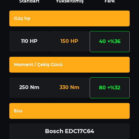
Standart
Yükseltilmiş
Fark
Güç hp
110
HP
150
HP
40
+%36
Moment / Çekiş Gücü
250
Nm
330
Nm
80
+%32
Ecu
Bosch EDC17C64