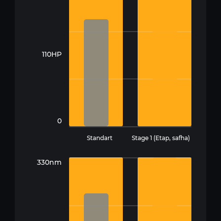
110HP
0
Standart
Stage 1 (Etap, safha)
330nm