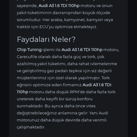
sayesinde,
Audi A3 1.6 TDI 110hp
motoru ve onun
yakıt tüketiminin davranışından büyük ölçüde
sorumludur. Her araba, kamyonet, kamyon veya
traktör için ECU’yu optimize etmekteyiz.
Faydaları Neler?
Chip Tuning
işlemi ile
Audi A3 1.6 TDI 110hp
motoru,
Carecufile olarak daha fazla güç ve tork, çok
azaltılmış yakıt tüketimi, daha rahat ivlemelenme
ve geliştirilmiş gaz pedalı tepkisi için siz değerli
müşterilerimiz için özel olarak yapılmıştır. Tork
eğrisini optimize eden firmamız
Audi A3 1.6 TDI
110hp
motoru daha düşük RPM’de daha fazla tork
üreterek daha keyifli bir sürüş konforu
sunmaktadır. Bu ayrıca daha önce vites
değiştirebileceğiniz anlamına gelir. Yani Audi
motorunuz daha düşük devirde daha verimli
çalışmaktadır.