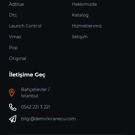
Adblue
Hakkımızda
Dtc
Katalog
Launch Control
Hizmetlerimiz
Vmax
İletişim
Pop
Original
İletişime Geç
Bahçelievler /
İstanbul
0542 221 3 221
bilgi@demirkiranecu.com