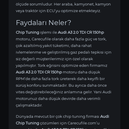
ölçüde sorumludur. Her araba, kamyonet, kamyon
veya traktör için ECU’yu optimize etmekteyiz.
Faydaları Neler?
Chip Tuning
işlemi ile
Audi A3 2.0 TDI CR 150hp
motoru, Carecufile olarak daha fazla güç ve tork,
çok azaltılmış yakıt tüketimi, daha rahat
ivlemelenme ve geliştirilmiş gaz pedalı tepkisi için
siz değerli müşterilerimiz için özel olarak
yapılmıştır. Tork eğrisini optimize eden firmamız
Audi A3 2.0 TDI CR 150hp
motoru daha düşük
RPM’de daha fazla tork üreterek daha keyifli bir
sürüş konforu sunmaktadır. Bu ayrıca daha önce
vites değiştirebileceğiniz anlamına gelir. Yani Audi
motorunuz daha düşük devirde daha verimli
çalışmaktadır.
Dünyada mevcut bir çok chip tuning firması
Audi
Chip Tuning
çözümleri için Carecufile.com’u