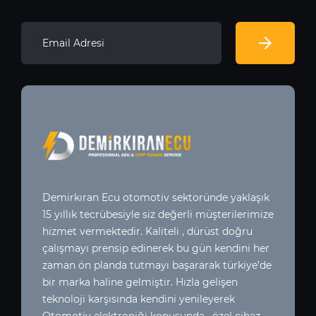
Demirkıran Ecu otomotiv sektoründe yaklaşık
15 yıllık tecrübesiyle siz değerli müşterilerimize
hizmet vermektedir. Kaliteli , dürüst doğru
çalışmayı prensip edinerek bu gün kendini her
zaman ön planda tutmayı başararak türkiye’de
bir marka haline gelmiştir. Hızla gelişen
teknoloji karşısında kendini yenileyerek
Otomotiv elektroniği konusunda , özel cihaz