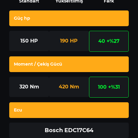
Standart
Yükseltilmiş
Fark
Güç hp
150
HP
190
HP
40
+%27
Moment / Çekiş Gücü
320
Nm
420
Nm
100
+%31
Ecu
Bosch EDC17C64