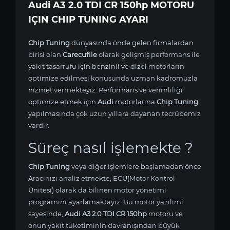
Audi A3 2.0 TDI CR 150hp MOTORU
IÇIN CHIP TUNING AYARI
Chip Tuning
dünyasında önde gelen firmalardan
birisi olan
Carecufile
olarak gelişmiş performans ile
yakıt tasarrufu için benzinli ve dizel motorların
optimize edilmesi konusunda uzman kadromuzla
hizmet vermekteyiz. Performans ve verimliliği
optimize etmek için
Audi
motorlarına
Chip Tuning
yapılmasında çok uzun yıllara dayanan tecrübemiz
vardır.
Süreç nasıl işlemekte ?
Chip Tuning
veya diğer işlemlere başlamadan önce
Aracınızı analiz etmekte, ECU(Motor Kontrol
Ünitesi) olarak da bilinen motor yönetimi
programını ayarlamaktayız. Bu motor yazılımı
sayesinde,
Audi A3 2.0 TDI CR 150hp
motoru ve
onun yakıt tüketiminin davranışından büyük