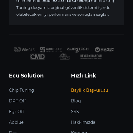
seçmektedir.
Audi A3 2.0 TDI CR 150hp
motoru Chip
Tuning dosyamız orijinal güvenlik sistemi içinde
olabilecek en iyi performans ve sonuçları sağlar.
Ecu Solution
Hızlı Link
Chip Tuning
Bayilik Başvurusu
DPF Off
Blog
Egr Off
SSS
Adblue
Hakkımızda
Dtc
Katalog