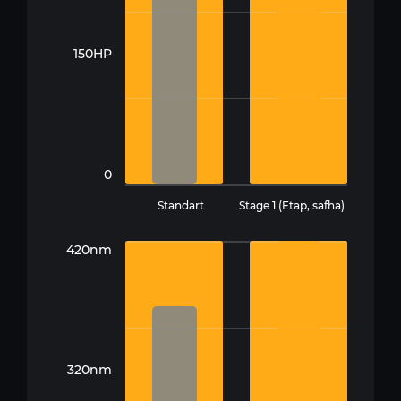
150HP
0
Standart
Stage 1 (Etap, safha)
420nm
320nm