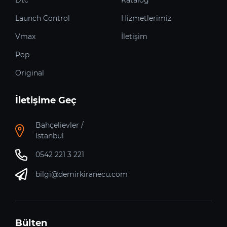
Launch Control
Hizmetlerimiz
Vmax
İletişim
Pop
Original
İletişime Geç
Bahçelievler /
İstanbul
0542 221 3 221
bilgi@demirkiranecu.com
Bülten