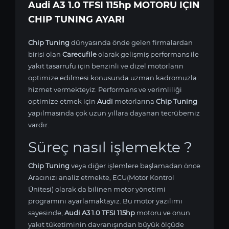
Audi A3 1.0 TFSI 115hp MOTORU IÇIN
CHIP TUNING AYARI
Chip Tuning
dünyasında önde gelen firmalardan
birisi olan
Carecufile
olarak gelişmiş performans ile
yakıt tasarrufu için benzinli ve dizel motorların
optimize edilmesi konusunda uzman kadromuzla
hizmet vermekteyiz. Performans ve verimliliği
optimize etmek için
Audi
motorlarına
Chip Tuning
yapılmasında çok uzun yıllara dayanan tecrübemiz
vardır.
Süreç nasıl işlemekte ?
Chip Tuning
veya diğer işlemlere başlamadan önce
Aracınızı analiz etmekte, ECU(Motor Kontrol
Ünitesi) olarak da bilinen motor yönetimi
programını ayarlamaktayız. Bu motor yazılımı
sayesinde,
Audi A3 1.0 TFSI 115hp
motoru ve onun
yakıt tüketiminin davranışından büyük ölçüde