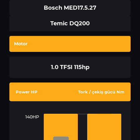
Bosch MED17.5.27
Temic DQ200
Motor
1.0 TFSI 115hp
Power HP
Tork / çekiş gücü Nm
140HP