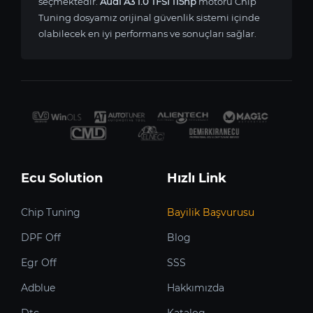
seçmektedir.
Audi A3 1.0 TFSI 115hp
motoru Chip
Tuning dosyamız orijinal güvenlik sistemi içinde
olabilecek en iyi performans ve sonuçları sağlar.
Ecu Solution
Hızlı Link
Chip Tuning
Bayilik Başvurusu
DPF Off
Blog
Egr Off
SSS
Adblue
Hakkımızda
Dtc
Katalog