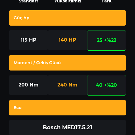
Standart
Yükseltilmiş
Fark
Güç hp
115
HP
140
HP
25
+%22
Moment / Çekiş Gücü
200
Nm
240
Nm
40
+%20
Ecu
Bosch MED17.5.21