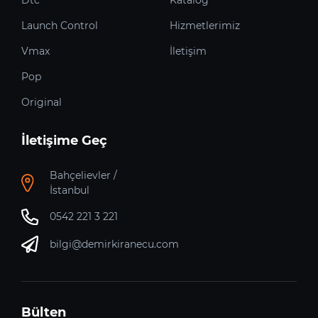
Launch Control
Hizmetlerimiz
Vmax
İletişim
Pop
Original
İletişime Geç
Bahçelievler /
İstanbul
0542 221 3 221
bilgi@demirkiranecu.com
Bülten