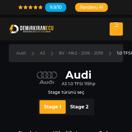
9.9/10
Randevu Al
Audi
A3
8V - Mk2 - 2016 - 2019
1.0 TFS
Audi
A3 1.0 TFSI 115hp
Stage türünü seç
Stage 1
Stage 2