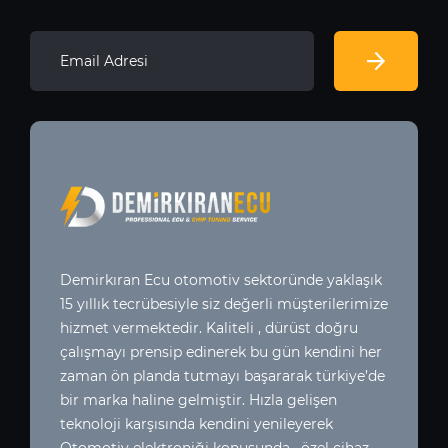
Demirkıran Ecu otomotiv sektoründe yaklaşık
15 yıllık tecrübesiyle siz değerli müşterilerimize
hizmet vermektedir. Kaliteli , dürüst doğru
çalışmayı prensip edinerek bu gün kendini her
zaman ön planda tutmayı başararak türkiye’de
bir marka haline gelmiştir. Hızla gelişen
teknoloji karşısında kendini yenileyerek
Otomotiv elektroniği konusunda , özel cihaz