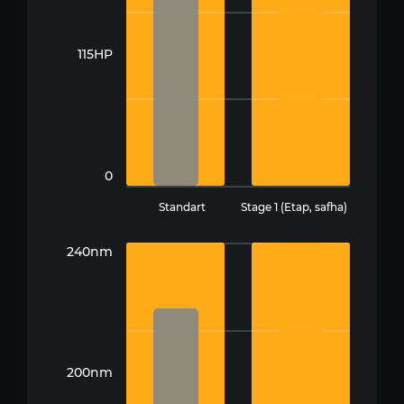
115HP
0
Standart
Stage 1 (Etap, safha)
240nm
200nm