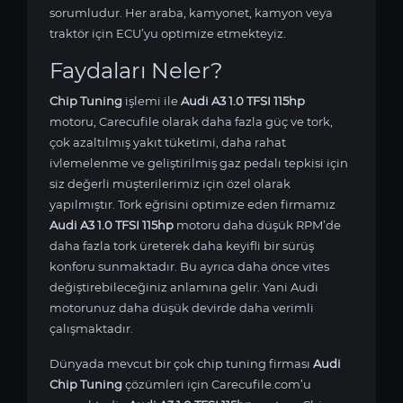
sorumludur. Her araba, kamyonet, kamyon veya
traktör için ECU’yu optimize etmekteyiz.
Faydaları Neler?
Chip Tuning
işlemi ile
Audi A3 1.0 TFSI 115hp
motoru, Carecufile olarak daha fazla güç ve tork,
çok azaltılmış yakıt tüketimi, daha rahat
ivlemelenme ve geliştirilmiş gaz pedalı tepkisi için
siz değerli müşterilerimiz için özel olarak
yapılmıştır. Tork eğrisini optimize eden firmamız
Audi A3 1.0 TFSI 115hp
motoru daha düşük RPM’de
daha fazla tork üreterek daha keyifli bir sürüş
konforu sunmaktadır. Bu ayrıca daha önce vites
değiştirebileceğiniz anlamına gelir. Yani Audi
motorunuz daha düşük devirde daha verimli
çalışmaktadır.
Dünyada mevcut bir çok chip tuning firması
Audi
Chip Tuning
çözümleri için Carecufile.com’u