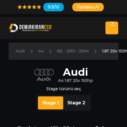
9.9/10
Randevu Al
Audi
A4
B6 - 2001 - 2004
1.8T 20v 150
Audi
A4 1.8T 20v 150hp
Stage türünü seç
Stage 1
Stage 2