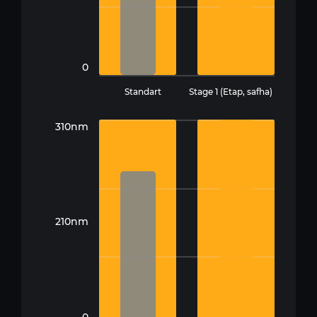
0
Standart
Stage 1 (Etap, safha)
310nm
210nm
0