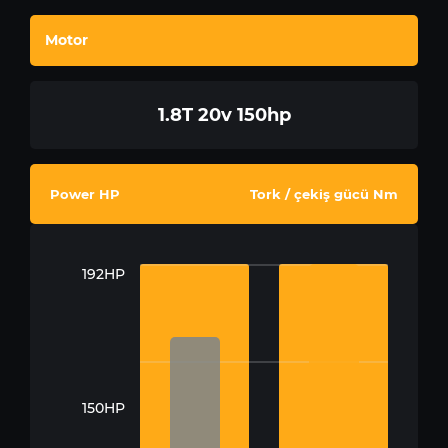
Motor
1.8T 20v 150hp
Power HP
Tork / çekiş gücü Nm
192HP
150HP