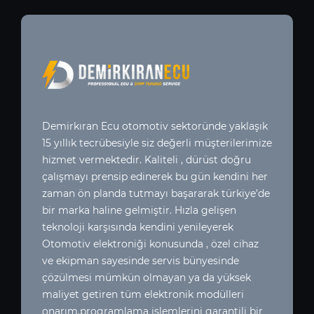
Demirkıran Ecu otomotiv sektoründe yaklaşık
15 yıllık tecrübesiyle siz değerli müşterilerimize
hizmet vermektedir. Kaliteli , dürüst doğru
çalışmayı prensip edinerek bu gün kendini her
zaman ön planda tutmayı başararak türkiye’de
bir marka haline gelmiştir. Hızla gelişen
teknoloji karşısında kendini yenileyerek
Otomotiv elektroniği konusunda , özel cihaz
ve ekipman sayesinde servis bünyesinde
çözülmesi mümkün olmayan ya da yüksek
maliyet getiren tüm elektronik modülleri
onarım,programlama işlemlerini garantili bir