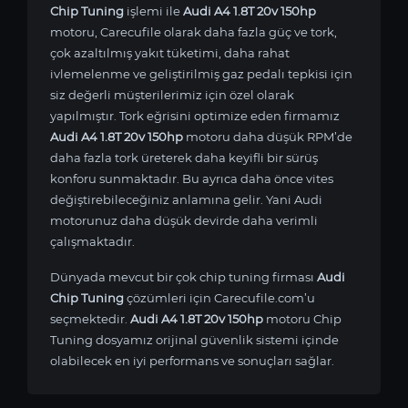
Chip Tuning
işlemi ile
Audi A4 1.8T 20v 150hp
motoru, Carecufile olarak daha fazla güç ve tork,
çok azaltılmış yakıt tüketimi, daha rahat
ivlemelenme ve geliştirilmiş gaz pedalı tepkisi için
siz değerli müşterilerimiz için özel olarak
yapılmıştır. Tork eğrisini optimize eden firmamız
Audi A4 1.8T 20v 150hp
motoru daha düşük RPM’de
daha fazla tork üreterek daha keyifli bir sürüş
konforu sunmaktadır. Bu ayrıca daha önce vites
değiştirebileceğiniz anlamına gelir. Yani Audi
motorunuz daha düşük devirde daha verimli
çalışmaktadır.
Dünyada mevcut bir çok chip tuning firması
Audi
Chip Tuning
çözümleri için Carecufile.com’u
seçmektedir.
Audi A4 1.8T 20v 150hp
motoru Chip
Tuning dosyamız orijinal güvenlik sistemi içinde
olabilecek en iyi performans ve sonuçları sağlar.