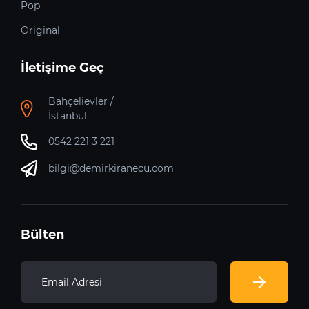
Pop
Original
İletişime Geç
Bahçelievler /
İstanbul
0542 221 3 221
bilgi@demirkiranecu.com
Bülten