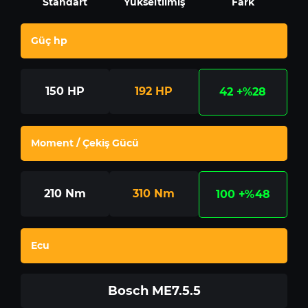
Standart
Yükseltilmiş
Fark
Güç hp
150
HP
192
HP
42
+%28
Moment / Çekiş Gücü
210
Nm
310
Nm
100
+%48
Ecu
Bosch ME7.5.5