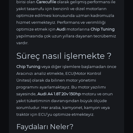
birisi olan
Carecufile
olarak gelişmiş performans ile
yakıt tasarrufu için benzinli ve dizel motorların
optimize edilmesi konusunda uzman kadromuzla
hizmet vermekteyiz. Performans ve verimliliği
optimize etmek için
Audi
motorlarına
Chip Tuning
yapılmasında çok uzun yıllara dayanan tecrübemiz
vardır.
Süreç nasıl işlemekte ?
Chip Tuning
veya diğer işlemlere başlamadan önce
Aracınızı analiz etmekte, ECU(Motor Kontrol
Ünitesi) olarak da bilinen motor yönetimi
programını ayarlamaktayız. Bu motor yazılımı
sayesinde,
Audi A4 1.8T 20v 150hp
motoru ve onun
yakıt tüketiminin davranışından büyük ölçüde
sorumludur. Her araba, kamyonet, kamyon veya
traktör için ECU’yu optimize etmekteyiz.
Faydaları Neler?