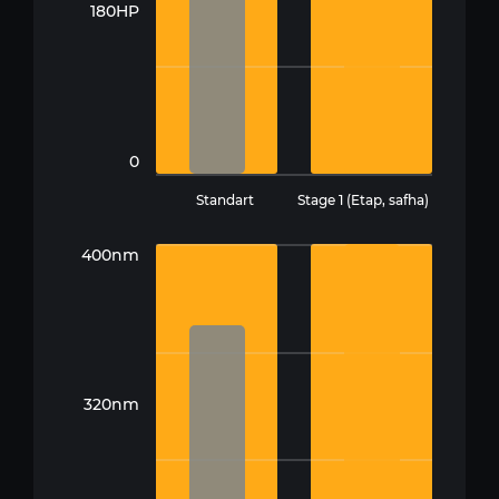
180HP
0
Standart
Stage 1 (Etap, safha)
400nm
320nm