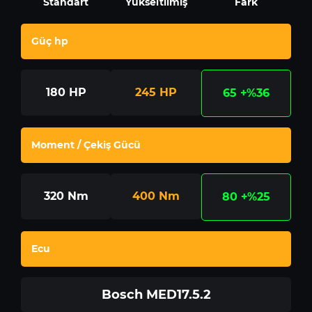
Standart
Yükseltilmiş
Fark
Güç hp
180
HP
245
HP
65
+%36
Moment / Çekiş Gücü
320
Nm
400
Nm
80
+%25
Ecu
Bosch MED17.5.2