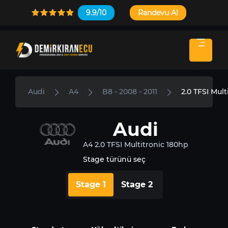
9.9/10
Randevu Al
Audi
A4
B8 - 2008 - 2011
2.0 TFSI Mult
Audi
A4 2.0 TFSI Multitronic 180hp
Stage türünü seç
Stage 1
Stage 2