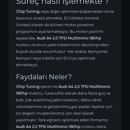
Süreç nasıl işlemekte ?
Chip Tuning
veya diğer işlemlere başlamadan önce
Aracınızı analiz etmekte, ECU(Motor Kontrol
Ünitesi) olarak da bilinen motor yönetimi
programını ayarlamaktayız. Bu motor yazılımı
sayesinde,
Audi A4 2.0 TFSI Multitronic 180hp
motoru ve onun yakıt tüketiminin davranışından
büyük ölçüde sorumludur. Her araba, kamyonet,
kamyon veya traktör için ECU’yu optimize
etmekteyiz.
Faydaları Neler?
Chip Tuning
işlemi ile
Audi A4 2.0 TFSI Multitronic
180hp
motoru, Carecufile olarak daha fazla güç ve
tork, çok azaltılmış yakıt tüketimi, daha rahat
ivlemelenme ve geliştirilmiş gaz pedalı tepkisi için
siz değerli müşterilerimiz için özel olarak
yapılmıştır. Tork eğrisini optimize eden firmamız
Audi A4 2.0 TFSI Multitronic 180hp
motoru daha