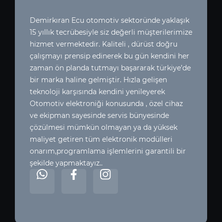
Demirkıran Ecu otomotiv sektoründe yaklaşık
15 yıllık tecrübesiyle siz değerli müşterilerimize
hizmet vermektedir. Kaliteli , dürüst doğru
çalışmayı prensip edinerek bu gün kendini her
zaman ön planda tutmayı başararak türkiye’de
bir marka haline gelmiştir. Hızla gelişen
teknoloji karşısında kendini yenileyerek
Otomotiv elektroniği konusunda , özel cihaz
ve ekipman sayesinde servis bünyesinde
çözülmesi mümkün olmayan ya da yüksek
maliyet getiren tüm elektronik modülleri
onarım,programlama işlemlerini garantili bir
şekilde yapmaktayız..