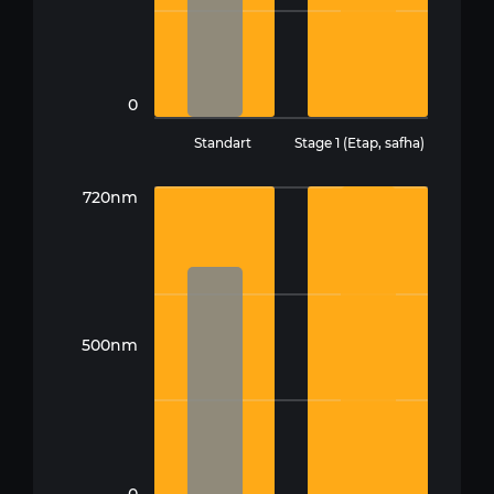
0
Standart
Stage 1 (Etap, safha)
720nm
500nm
0