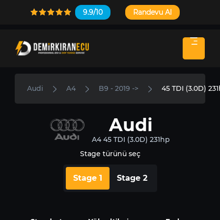
9.9/10
Randevu Al
Audi
A4
B9 - 2019 ->
45 TDI (3.0D) 23
Audi
A4 45 TDI (3.0D) 231hp
Stage türünü seç
Stage 1
Stage 2