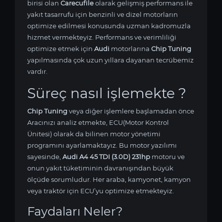
birisi olan
Carecufile
olarak gelişmiş performans ile
yakıt tasarrufu için benzinli ve dizel motorların
optimize edilmesi konusunda uzman kadromuzla
hizmet vermekteyiz. Performans ve verimliliği
optimize etmek için
Audi
motorlarına
Chip Tuning
yapılmasında çok uzun yıllara dayanan tecrübemiz
vardır.
Süreç nasıl işlemekte ?
Chip Tuning
veya diğer işlemlere başlamadan önce
Aracınızı analiz etmekte, ECU(Motor Kontrol
Ünitesi) olarak da bilinen motor yönetimi
programını ayarlamaktayız. Bu motor yazılımı
sayesinde,
Audi A4 45 TDI (3.0D) 231hp
motoru ve
onun yakıt tüketiminin davranışından büyük
ölçüde sorumludur. Her araba, kamyonet, kamyon
veya traktör için ECU’yu optimize etmekteyiz.
Faydaları Neler?