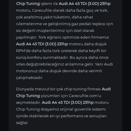
Chip Tuning
işlemi ile
Audi A4 45 TDI (3.0D) 231hp
motoru, Carecufile olarak daha fazla güç ve tork,
çok azaltılmış yakıt tüketimi, daha rahat
ivlemelenme ve geliştirilmiş gaz pedalı tepkisi için
siz değerli müşterilerimiz için özel olarak
yapılmıştır. Tork eğrisini optimize eden firmamız
Audi A4 45 TDI (3.0D) 231hp
motoru daha düşük
RPM’de daha fazla tork üreterek daha keyifli bir
sürüş konforu sunmaktadır. Bu ayrıca daha önce
vites değiştirebileceğiniz anlamına gelir. Yani Audi
motorunuz daha düşük devirde daha verimli
çalışmaktadır.
Dünyada mevcut bir çok chip tuning firması
Audi
Chip Tuning
çözümleri için Carecufile.com’u
seçmektedir.
Audi A4 45 TDI (3.0D) 231hp
motoru
Chip Tuning dosyamız orijinal güvenlik sistemi
içinde olabilecek en iyi performans ve sonuçları
sağlar.