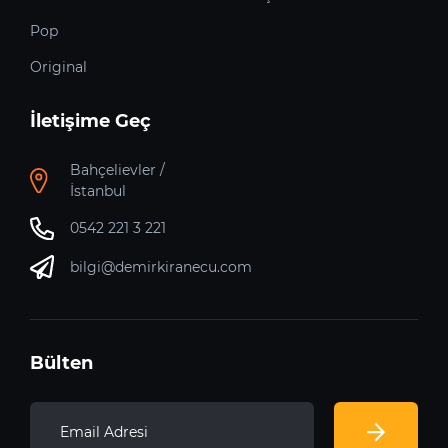
Pop
Original
İletişime Geç
Bahçelievler /
İstanbul
0542 221 3 221
bilgi@demirkiranecu.com
Bülten