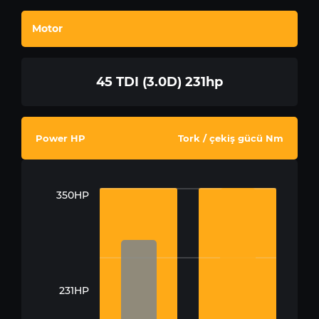
Motor
45 TDI (3.0D) 231hp
Power HP
Tork / çekiş gücü Nm
350HP
231HP