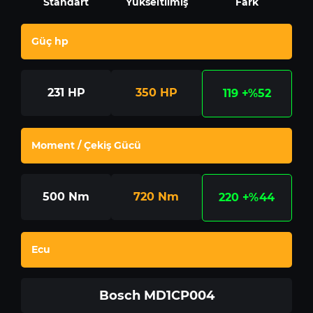
Standart
Yükseltilmiş
Fark
Güç hp
231
HP
350
HP
119
+%52
Moment / Çekiş Gücü
500
Nm
720
Nm
220
+%44
Ecu
Bosch MD1CP004