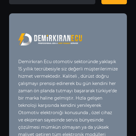
Demirkıran Ecu otomotiv sektoründe yaklaşık
15 yıllık tecrübesiyle siz değerli müşterilerimize
hizmet vermektedir. Kaliteli , dürüst doğru
çalışmayı prensip edinerek bu gün kendini her
zaman ön planda tutmayı başararak türkiye’de
bir marka haline gelmiştir. Hızla gelişen
teknoloji karşısında kendini yenileyerek
Otomotiv elektroniği konusunda , özel cihaz
ve ekipman sayesinde servis bünyesinde
çözülmesi mümkün olmayan ya da yüksek
maliyet getiren tüm elektronik modülleri