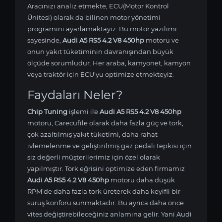
Aracınızı analiz etmekte, ECU(Motor Kontrol
Ünitesi) olarak da bilinen motor yönetimi
programını ayarlamaktayız. Bu motor yazılımı
sayesinde,
Audi A5 RS5 4.2 V8 450hp
motoru ve
onun yakıt tüketiminin davranışından büyük
ölçüde sorumludur. Her araba, kamyonet, kamyon
veya traktör için ECU’yu optimize etmekteyiz.
Faydaları Neler?
Chip Tuning
işlemi ile
Audi A5 RS5 4.2 V8 450hp
motoru, Carecufile olarak daha fazla güç ve tork,
çok azaltılmış yakıt tüketimi, daha rahat
ivlemelenme ve geliştirilmiş gaz pedalı tepkisi için
siz değerli müşterilerimiz için özel olarak
yapılmıştır. Tork eğrisini optimize eden firmamız
Audi A5 RS5 4.2 V8 450hp
motoru daha düşük
RPM’de daha fazla tork üreterek daha keyifli bir
sürüş konforu sunmaktadır. Bu ayrıca daha önce
vites değiştirebileceğiniz anlamına gelir. Yani Audi