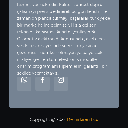
hizmet vermektedir. Kaliteli , dürüst doğru
çalışmayı prensip edinerek bu gün kendini her
zaman ön planda tutmayı başararak türkiye’de
bir marka haline gelmiştir. Hızla gelişen
teknoloji karşısında kendini yenileyerek
Otomotiv elektroniği konusunda , özel cihaz
ve ekipman sayesinde servis bünyesinde
çözülmesi mümkün olmayan ya da yüksek
maliyet getiren tüm elektronik modülleri
onarım,programlama işlemlerini garantili bir
şekilde yapmaktayız..
Copyright @ 2022
Demirkıran Ecu