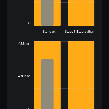
0
Standart
Stage 1 (Etap, safha)
455nm
430nm
0