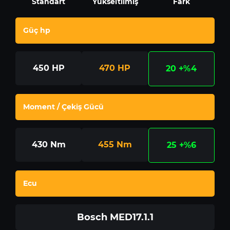
Standart
Yükseltilmiş
Fark
Güç hp
450
HP
470
HP
20
+%4
Moment / Çekiş Gücü
430
Nm
455
Nm
25
+%6
Ecu
Bosch MED17.1.1