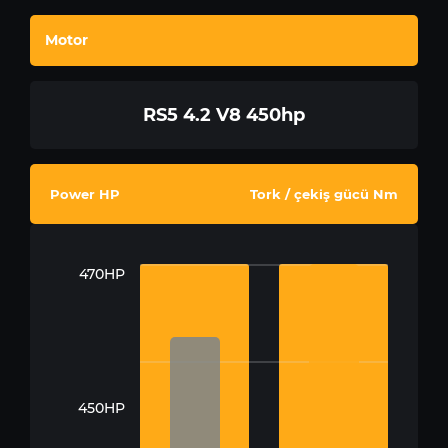
Motor
RS5 4.2 V8 450hp
Power HP
Tork / çekiş gücü Nm
470HP
450HP