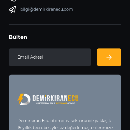
bilgi@demirkiranecu.com
Bülten
Demirkıran Ecu otomotiv sektoründe yaklaşık
15 yıllık tecrübesiyle siz değerli müşterilerimize