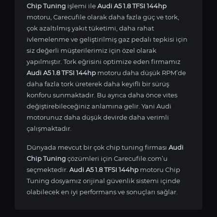
Chip Tuning
işlemi ile
Audi A5 1.8 TFSI 144hp
motoru, Carecufile olarak daha fazla güç ve tork,
çok azaltılmış yakıt tüketimi, daha rahat
ivlemelenme ve geliştirilmiş gaz pedalı tepkisi için
siz değerli müşterilerimiz için özel olarak
yapılmıştır. Tork eğrisini optimize eden firmamız
Audi A5 1.8 TFSI 144hp
motoru daha düşük RPM’de
daha fazla tork üreterek daha keyifli bir sürüş
konforu sunmaktadır. Bu ayrıca daha önce vites
değiştirebileceğiniz anlamına gelir. Yani Audi
motorunuz daha düşük devirde daha verimli
çalışmaktadır.
Dünyada mevcut bir çok chip tuning firması
Audi
Chip Tuning
çözümleri için Carecufile.com’u
seçmektedir.
Audi A5 1.8 TFSI 144hp
motoru Chip
Tuning dosyamız orijinal güvenlik sistemi içinde
olabilecek en iyi performans ve sonuçları sağlar.