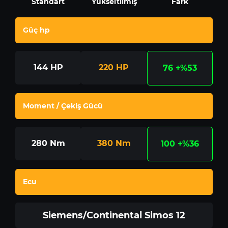
Standart
Yükseltilmiş
Fark
Güç hp
144
HP
220
HP
76
+%53
Moment / Çekiş Gücü
280
Nm
380
Nm
100
+%36
Ecu
Siemens/Continental Simos 12