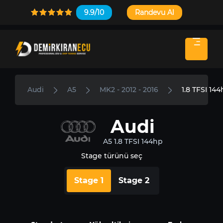
9.9/10
Randevu Al
Audi
A5
MK2 - 2012 - 2016
1.8 TFSI 14
Audi
A5 1.8 TFSI 144hp
Stage türünü seç
Stage 1
Stage 2