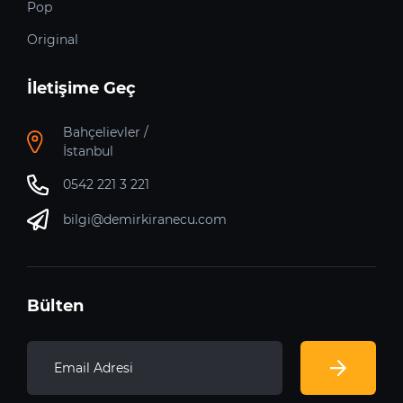
Pop
Original
İletişime Geç
Bahçelievler /
İstanbul
0542 221 3 221
bilgi@demirkiranecu.com
Bülten