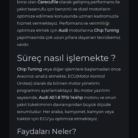
birisi olan
Carecufile
olarak gelişmiş performans ile
yakıt tasarrufu için benzinli ve dizel motorların
optimize edilmesi konusunda uzman kadromuzla
hizmet vermekteyiz. Performans ve verimliliği
optimize etmek için
Audi
motorlarına
Chip Tuning
yapılmasında çok uzun yıllara dayanan tecrübemiz
vardır.
Süreç nasıl işlemekte ?
Chip Tuning
veya diğer işlemlere başlamadan önce
Aracınızı analiz etmekte, ECU(Motor Kontrol
Ünitesi) olarak da bilinen motor yönetimi
programını ayarlamaktayız. Bu motor yazılımı
sayesinde,
Audi A5 1.8 TFSI 144hp
motoru ve onun
yakıt tüketiminin davranışından büyük ölçüde
sorumludur. Her araba, kamyonet, kamyon veya
traktör için ECU’yu optimize etmekteyiz.
Faydaları Neler?