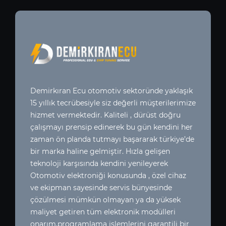
Demirkıran Ecu otomotiv sektoründe yaklaşık
15 yıllık tecrübesiyle siz değerli müşterilerimize
hizmet vermektedir. Kaliteli , dürüst doğru
çalışmayı prensip edinerek bu gün kendini her
zaman ön planda tutmayı başararak türkiye’de
bir marka haline gelmiştir. Hızla gelişen
teknoloji karşısında kendini yenileyerek
Otomotiv elektroniği konusunda , özel cihaz
ve ekipman sayesinde servis bünyesinde
çözülmesi mümkün olmayan ya da yüksek
maliyet getiren tüm elektronik modülleri
onarım,programlama işlemlerini garantili bir