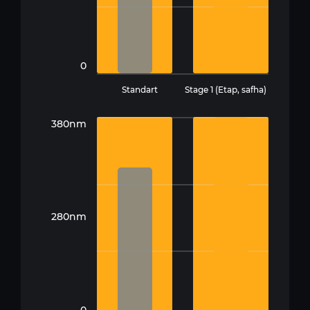
0
Standart
Stage 1 (Etap, safha)
380nm
280nm
0