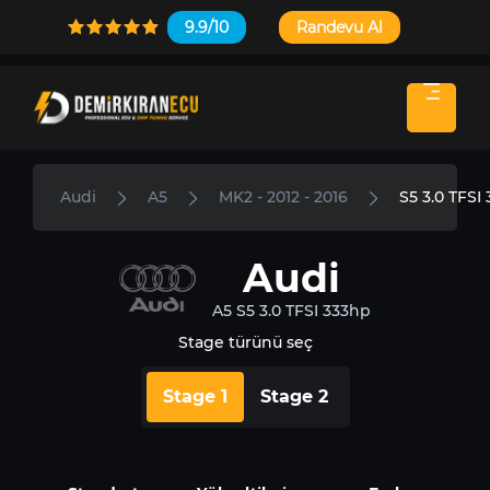
9.9/10
Randevu Al
Audi
A5
MK2 - 2012 - 2016
S5 3.0 TFSI
Audi
A5 S5 3.0 TFSI 333hp
Stage türünü seç
Stage 1
Stage 2