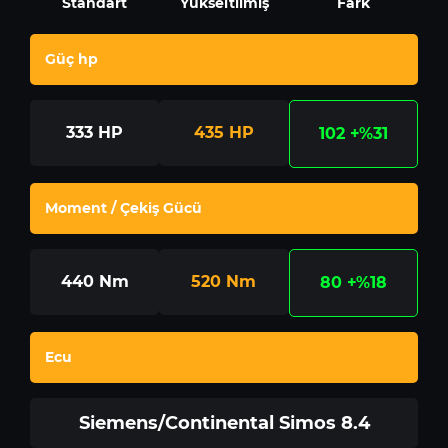
Standart
Yükseltilmiş
Fark
Güç hp
333
HP
435
HP
102
+%31
Moment / Çekiş Gücü
440
Nm
520
Nm
80
+%18
Ecu
Siemens/Continental Simos 8.4