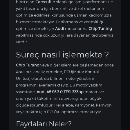
birisi olan
Carecufile
olarak gelişmiş performans ile
yakıt tasarrufu için benzinli ve dizel motorların
optimize edilmesi konusunda uzman kadromuzla
hizmet vermekteyiz. Performans ve verimliliği
optimize etmek için
Audi
motorlarına
Chip Tuning
yapılmasında çok uzun yıllara dayanan tecrübemiz
vardır.
Süreç nasıl işlemekte ?
Chip Tuning
veya diğer işlemlere başlamadan önce
Aracınızı analiz etmekte, ECU(Motor Kontrol
Ünitesi) olarak da bilinen motor yönetimi
programını ayarlamaktayız. Bu motor yazılımı
sayesinde,
Audi A5 S5 3.0 TFSI 333hp
motoru ve
onun yakıt tüketiminin davranışından büyük
ölçüde sorumludur. Her araba, kamyonet, kamyon
veya traktör için ECU’yu optimize etmekteyiz.
Faydaları Neler?