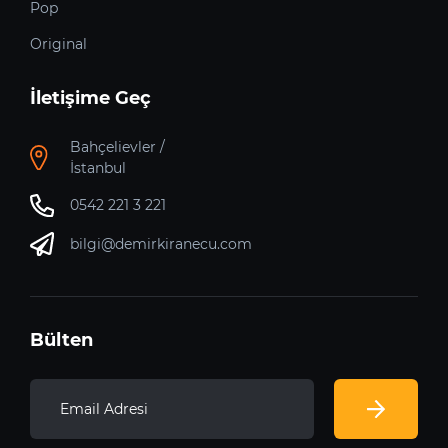
Pop
Original
İletişime Geç
Bahçelievler /
İstanbul
0542 221 3 221
bilgi@demirkiranecu.com
Bülten