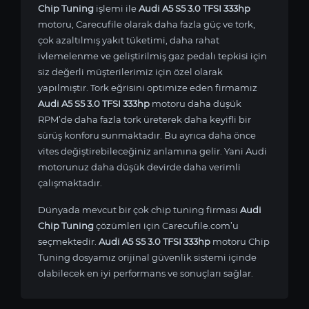
Chip Tuning
işlemi ile
Audi A5 S5 3.0 TFSI 333hp
motoru, Carecufile olarak daha fazla güç ve tork,
çok azaltılmış yakıt tüketimi, daha rahat
ivlemelenme ve geliştirilmiş gaz pedalı tepkisi için
siz değerli müşterilerimiz için özel olarak
yapılmıştır. Tork eğrisini optimize eden firmamız
Audi A5 S5 3.0 TFSI 333hp
motoru daha düşük
RPM’de daha fazla tork üreterek daha keyifli bir
sürüş konforu sunmaktadır. Bu ayrıca daha önce
vites değiştirebileceğiniz anlamına gelir. Yani Audi
motorunuz daha düşük devirde daha verimli
çalışmaktadır.
Dünyada mevcut bir çok chip tuning firması
Audi
Chip Tuning
çözümleri için Carecufile.com’u
seçmektedir.
Audi A5 S5 3.0 TFSI 333hp
motoru Chip
Tuning dosyamız orijinal güvenlik sistemi içinde
olabilecek en iyi performans ve sonuçları sağlar.