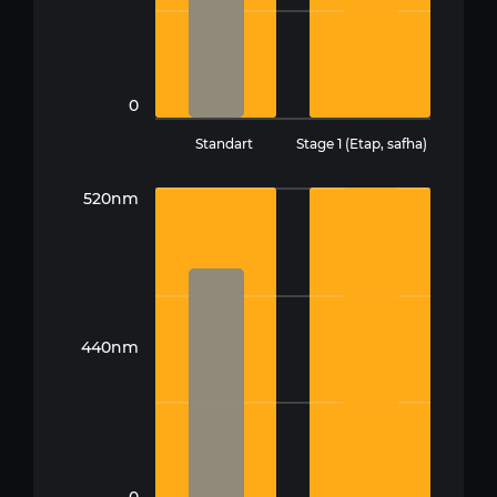
0
Standart
Stage 1 (Etap, safha)
520nm
440nm
0