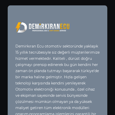
Demirkıran Ecu otomotiv sektoründe yaklaşık
15 yıllık tecrübesiyle siz değerli müşterilerimize
hizmet vermektedir. Kaliteli , dürüst doğru
çalışmayı prensip edinerek bu gün kendini her
zaman ön planda tutmayı başararak türkiye’de
bir marka haline gelmiştir. Hızla gelişen
teknoloji karşısında kendini yenileyerek
Otomotiv elektroniği konusunda , özel cihaz
ve ekipman sayesinde servis bünyesinde
çözülmesi mümkün olmayan ya da yüksek
maliyet getiren tüm elektronik modülleri
onarım,programlama işlemlerini garantili bir