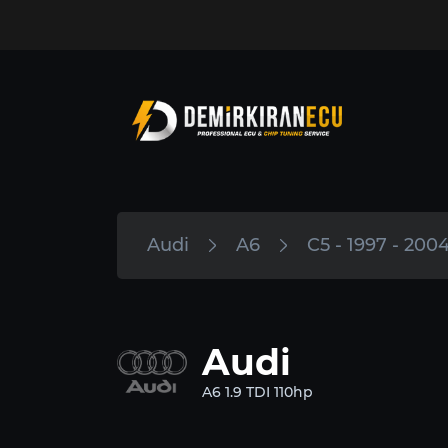
Audi
A6
C5 - 1997 - 200
Audi
A6 1.9 TDI 110hp