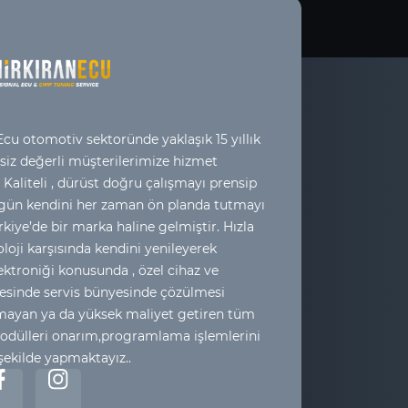
cu otomotiv sektoründe yaklaşık 15 yıllık
 siz değerli müşterilerimize hizmet
 Kaliteli , dürüst doğru çalışmayı prensip
 gün kendini her zaman ön planda tutmayı
kiye’de bir marka haline gelmiştir. Hızla
loji karşısında kendini yenileyerek
ktroniği konusunda , özel cihaz ve
esinde servis bünyesinde çözülmesi
yan ya da yüksek maliyet getiren tüm
odülleri onarım,programlama işlemlerini
 şekilde yapmaktayız..