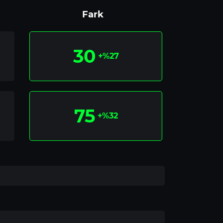
Fark
30
+%27
75
+%32