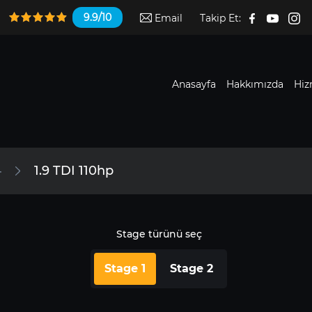
9.9/10
Email
Takip Et:
Anasayfa
Hakkımızda
Hiz
4
1.9 TDI 110hp
Stage türünü seç
Stage 1
Stage 2