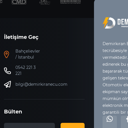
İletişime Geç
Demirkıran E
tecrübesiyle
Bahçelievler
/ İstanbul
vermektedir.
edinerek bu
0542 221 3
başararak tür
221
gelişen tekno
bilgi@demirkiranecu.com
Otomotiv ele
ekipman say
mümkün olma
elektronik m
Bülten
garantili bir