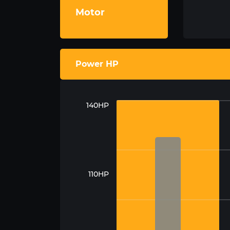
Motor
Power HP
140HP
110HP