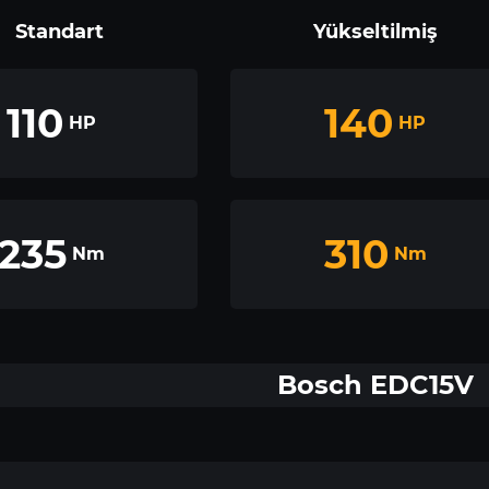
Standart
Yükseltilmiş
110
140
HP
HP
235
310
Nm
Nm
Bosch EDC15V