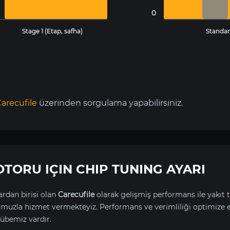
0
Stage 1 (Etap, safha)
Standar
arecufile
üzerinden sorgulama yapabilirsiniz.
 MOTORU IÇIN CHIP TUNING AYARI
rdan birisi olan
Carecufile
olarak gelişmiş performans ile yakıt t
uzla hizmet vermekteyiz. Performans ve verimliliği optimize 
übemiz vardır.