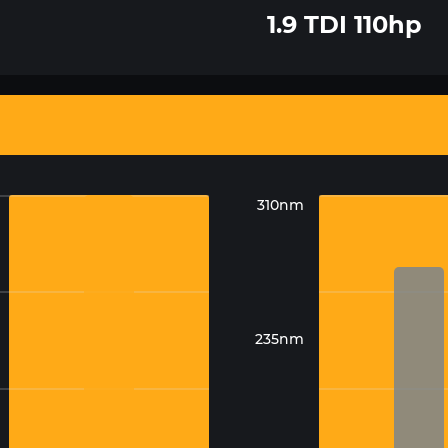
1.9 TDI 110hp
310nm
235nm