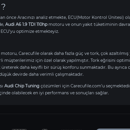
 ?
an önce Aracınızı analiz etmekte, ECU(Motor Kontrol Ünitesi) o
de,
Audi A6 1.9 TDI 110hp
motoru ve onun yakıt tüketiminin davra
 ECU’yu optimize etmekteyiz.
motoru, Carecufile olarak daha fazla güç ve tork, çok azaltılmış
erli müşterilerimiz için özel olarak yapılmıştır. Tork eğrisini opt
reterek daha keyifli bir sürüş konforu sunmaktadır. Bu ayrıca d
düşük devirde daha verimli çalışmaktadır.
sı
Audi Chip Tuning
çözümleri için Carecufile.com’u seçmektedi
çinde olabilecek en iyi performans ve sonuçları sağlar.