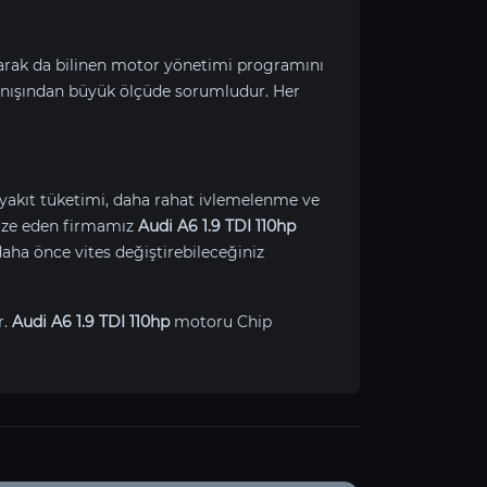
larak da bilinen motor yönetimi programını
nışından büyük ölçüde sorumludur. Her
 yakıt tüketimi, daha rahat ivlemelenme ve
imize eden firmamız
Audi A6 1.9 TDI 110hp
aha önce vites değiştirebileceğiniz
r.
Audi A6 1.9 TDI 110hp
motoru Chip