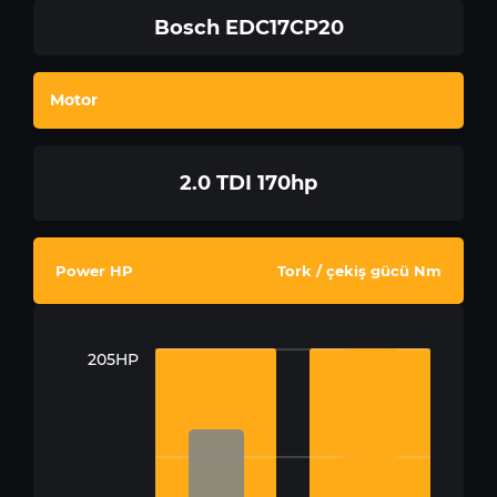
Bosch EDC17CP20
Motor
2.0 TDI 170hp
Power HP
Tork / çekiş gücü Nm
205HP