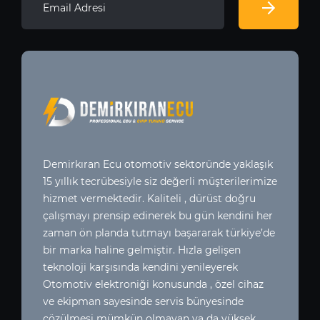
Demirkıran Ecu otomotiv sektoründe yaklaşık
15 yıllık tecrübesiyle siz değerli müşterilerimize
hizmet vermektedir. Kaliteli , dürüst doğru
çalışmayı prensip edinerek bu gün kendini her
zaman ön planda tutmayı başararak türkiye’de
bir marka haline gelmiştir. Hızla gelişen
teknoloji karşısında kendini yenileyerek
Otomotiv elektroniği konusunda , özel cihaz
ve ekipman sayesinde servis bünyesinde
çözülmesi mümkün olmayan ya da yüksek