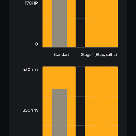
170HP
0
Standart
Stage 1 (Etap, safha)
430nm
350nm