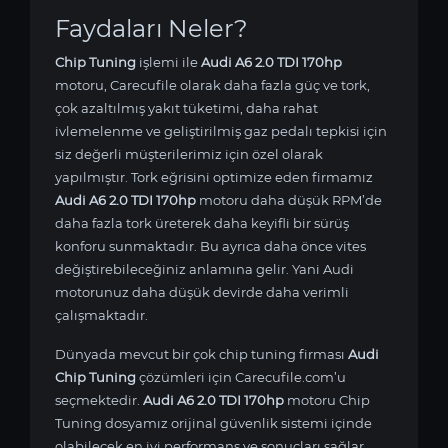
Faydaları Neler?
Chip Tuning
işlemi ile
Audi A6 2.0 TDI 170hp
motoru, Carecufile olarak daha fazla güç ve tork,
çok azaltılmış yakıt tüketimi, daha rahat
ivlemelenme ve geliştirilmiş gaz pedalı tepkisi için
siz değerli müşterilerimiz için özel olarak
yapılmıştır. Tork eğrisini optimize eden firmamız
Audi A6 2.0 TDI 170hp
motoru daha düşük RPM’de
daha fazla tork üreterek daha keyifli bir sürüş
konforu sunmaktadır. Bu ayrıca daha önce vites
değiştirebileceğiniz anlamına gelir. Yani Audi
motorunuz daha düşük devirde daha verimli
çalışmaktadır.
Dünyada mevcut bir çok chip tuning firması
Audi
Chip Tuning
çözümleri için Carecufile.com’u
seçmektedir.
Audi A6 2.0 TDI 170hp
motoru Chip
Tuning dosyamız orijinal güvenlik sistemi içinde
olabilecek en iyi performans ve sonuçları sağlar.