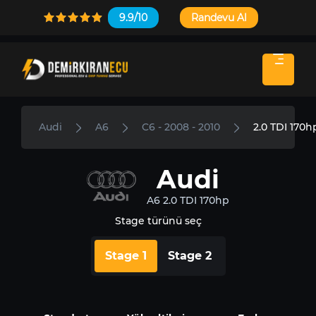
9.9/10
Randevu Al
Audi
A6
C6 - 2008 - 2010
2.0 TDI 170h
Audi
A6 2.0 TDI 170hp
Stage türünü seç
Stage 1
Stage 2