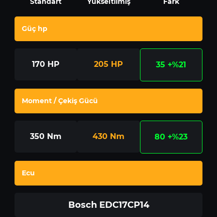
Standart
Yükseltilmiş
Fark
Güç hp
170
HP
205
HP
35
+%21
Moment / Çekiş Gücü
350
Nm
430
Nm
80
+%23
Ecu
Bosch EDC17CP14