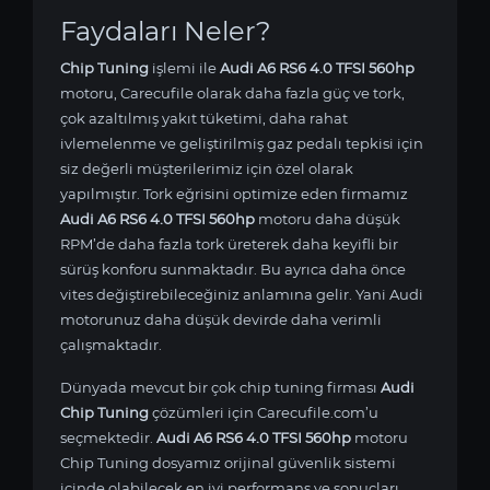
Faydaları Neler?
Chip Tuning
işlemi ile
Audi A6 RS6 4.0 TFSI 560hp
motoru, Carecufile olarak daha fazla güç ve tork,
çok azaltılmış yakıt tüketimi, daha rahat
ivlemelenme ve geliştirilmiş gaz pedalı tepkisi için
siz değerli müşterilerimiz için özel olarak
yapılmıştır. Tork eğrisini optimize eden firmamız
Audi A6 RS6 4.0 TFSI 560hp
motoru daha düşük
RPM’de daha fazla tork üreterek daha keyifli bir
sürüş konforu sunmaktadır. Bu ayrıca daha önce
vites değiştirebileceğiniz anlamına gelir. Yani Audi
motorunuz daha düşük devirde daha verimli
çalışmaktadır.
Dünyada mevcut bir çok chip tuning firması
Audi
Chip Tuning
çözümleri için Carecufile.com’u
seçmektedir.
Audi A6 RS6 4.0 TFSI 560hp
motoru
Chip Tuning dosyamız orijinal güvenlik sistemi
içinde olabilecek en iyi performans ve sonuçları