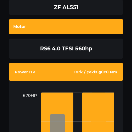
ZF AL551
Motor
RS6 4.0 TFSI 560hp
Power HP
Tork / çekiş gücü Nm
670HP