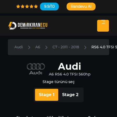
9.9/10
Randevu Al
Audi
A6
C7 - 2011 - 2018
RS6 4.0 TFSI
Audi
A6 RS6 4.0 TFSI 560hp
Stage türünü seç
Stage 1
Stage 2