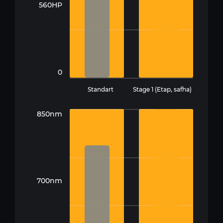
560HP
0
Standart
Stage 1 (Etap, safha)
850nm
700nm