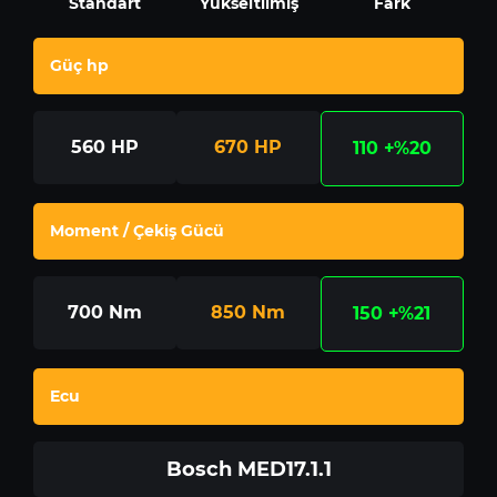
Standart
Yükseltilmiş
Fark
Güç hp
560
HP
670
HP
110
+%20
Moment / Çekiş Gücü
700
Nm
850
Nm
150
+%21
Ecu
Bosch MED17.1.1