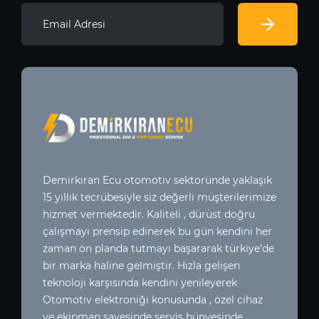
Demirkıran Ecu otomotiv sektoründe yaklaşık
15 yıllık tecrübesiyle siz değerli müşterilerimize
hizmet vermektedir. Kaliteli , dürüst doğru
çalışmayı prensip edinerek bu gün kendini her
zaman ön planda tutmayı başararak türkiye’de
bir marka haline gelmiştir. Hızla gelişen
teknoloji karşısında kendini yenileyerek
Otomotiv elektroniği konusunda , özel cihaz
ve ekipman sayesinde servis bünyesinde