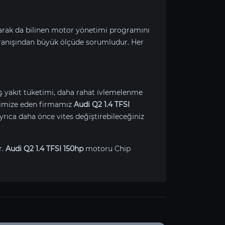
larak da bilinen motor yönetimi programını
ranışından büyük ölçüde sorumludur. Her
ış yakıt tüketimi, daha rahat ivlemelenme
optimize eden firmamız
Audi Q2 1.4 TFSI
rıca daha önce vites değiştirebileceğiniz
r.
Audi Q2 1.4 TFSI 150hp
motoru Chip