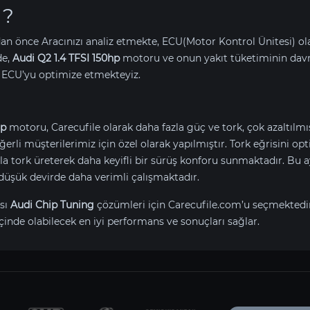
 ?
an önce Aracınızı analiz etmekte, ECU(Motor Kontrol Ünitesi) o
de,
Audi Q2 1.4 TFSI 150hp
motoru ve onun yakıt tüketiminin dav
 ECU’yu optimize etmekteyiz.
hp
motoru, Carecufile olarak daha fazla güç ve tork, çok azaltılm
değerli müşterilerimiz için özel olarak yapılmıştır. Tork eğrisini 
tork üreterek daha keyifli bir sürüş konforu sunmaktadır. Bu ay
düşük devirde daha verimli çalışmaktadır.
sı
Audi Chip Tuning
çözümleri için Carecufile.com’u seçmektedi
çinde olabilecek en iyi performans ve sonuçları sağlar.