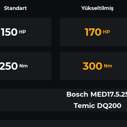
Standart
Yükseltilmiş
150
170
HP
HP
250
300
Nm
Nm
Bosch MED17.5.2
Temic DQ200