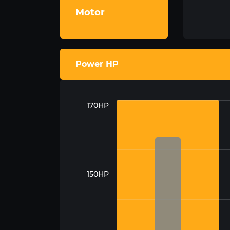
Motor
Power HP
170HP
150HP