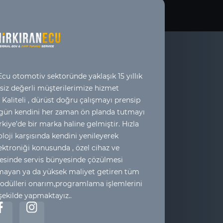
cu otomotiv sektoründe yaklaşık 15 yıllık
 siz değerli müşterilerimize hizmet
 Kaliteli , dürüst doğru çalışmayı prensip
 gün kendini her zaman ön planda tutmayı
kiye’de bir marka haline gelmiştir. Hızla
loji karşısında kendini yenileyerek
ktroniği konusunda , özel cihaz ve
esinde servis bünyesinde çözülmesi
yan ya da yüksek maliyet getiren tüm
odülleri onarım,programlama işlemlerini
 şekilde yapmaktayız..