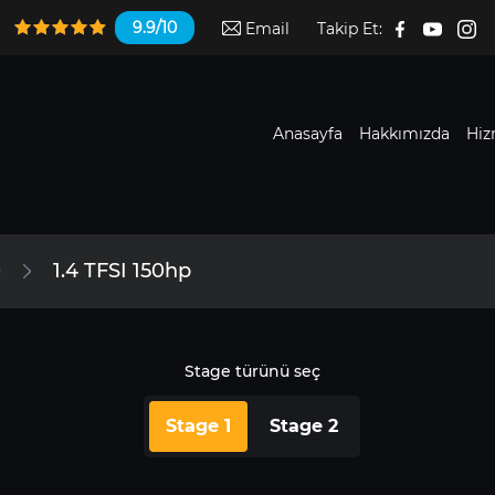
9.9/10
Email
Takip Et:
Anasayfa
Hakkımızda
Hiz
9
1.4 TFSI 150hp
Stage türünü seç
Stage 1
Stage 2