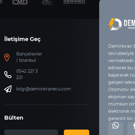
İletişime Geç
Demirkıran E
tecrübesiyle
Bahçelievler
/ İstanbul
vermektedir.
edinerek bu
0542 221 3
başararak tür
221
gelişen tekno
bilgi@demirkiranecu.com
Otomotiv ele
ekipman say
mümkün olma
elektronik m
Bülten
garantili bir