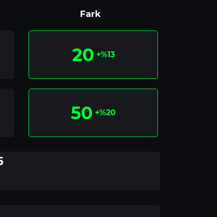
Fark
20
+%13
50
+%20
5