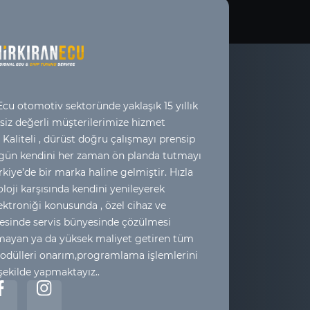
cu otomotiv sektoründe yaklaşık 15 yıllık
 siz değerli müşterilerimize hizmet
 Kaliteli , dürüst doğru çalışmayı prensip
 gün kendini her zaman ön planda tutmayı
kiye’de bir marka haline gelmiştir. Hızla
loji karşısında kendini yenileyerek
ktroniği konusunda , özel cihaz ve
esinde servis bünyesinde çözülmesi
yan ya da yüksek maliyet getiren tüm
odülleri onarım,programlama işlemlerini
 şekilde yapmaktayız..