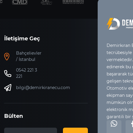
İletişime Geç
Demirkıran E
tecrübesiyle
Bahçelievler
/ İstanbul
vermektedir.
edinerek bu
0542 221 3
başararak tür
221
gelişen tekno
bilgi@demirkiranecu.com
Otomotiv ele
ekipman say
mümkün olma
elektronik m
Bülten
garantili bir