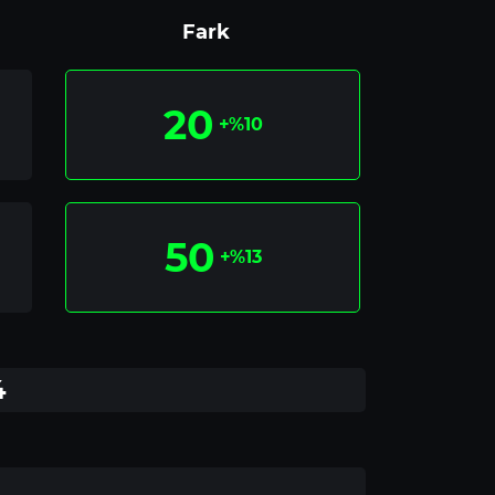
Fark
20
+%10
50
+%13
4