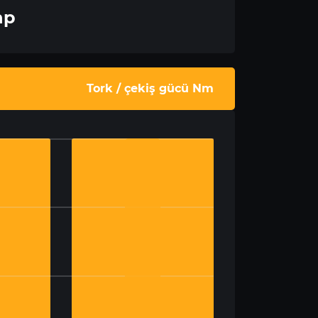
hp
Tork / çekiş gücü Nm