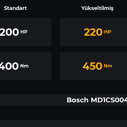
Standart
Yükseltilmiş
200
220
HP
HP
400
450
Nm
Nm
Bosch MD1CS00