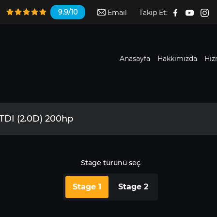
9.9/10
Email
Takip Et:
Anasayfa
Hakkımızda
Hiz
TDI (2.0D) 200hp
Stage türünü seç
Stage 1
Stage 2