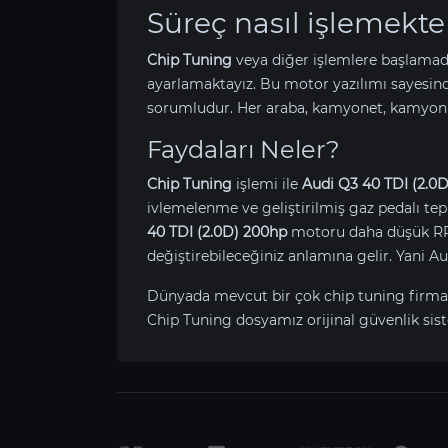
Süreç nasıl işlemekte
Chip Tuning
veya diğer işlemlere başlamad
ayarlamaktayız. Bu motor yazılımı sayesin
sorumludur. Her araba, kamyonet, kamyon v
Faydaları Neler?
Chip Tuning
işlemi ile
Audi Q3 40 TDI (2.0
ivlemelenme ve geliştirilmiş gaz pedalı tepk
40 TDI (2.0D) 200hp
motoru daha düşük RPM’
değiştirebileceğiniz anlamına gelir. Yani 
Dünyada mevcut bir çok chip tuning firma
Chip Tuning dosyamız orijinal güvenlik sist