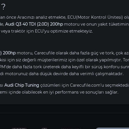
 ?
an önce Aracınızı analiz etmekte, ECU(Motor Kontrol Ünitesi) o
de,
Audi Q3 40 TDI (2.0D) 200hp
motoru ve onun yakıt tüketimin
eya traktör için ECU’yu optimize etmekteyiz.
D) 200hp
motoru, Carecufile olarak daha fazla güç ve tork, çok aza
isi için siz değerli müşterilerimiz için özel olarak yapılmıştır. 
de daha fazla tork üreterek daha keyifli bir sürüş konforu sun
Audi motorunuz daha düşük devirde daha verimli çalışmaktadır.
sı
Audi Chip Tuning
çözümleri için Carecufile.com’u seçmektedi
emi içinde olabilecek en iyi performans ve sonuçları sağlar.