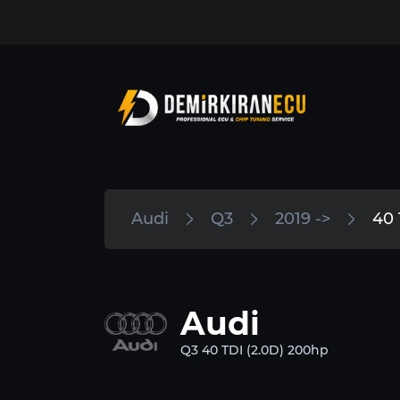
Audi
Q3
2019 ->
40 
Audi
Q3 40 TDI (2.0D) 200hp