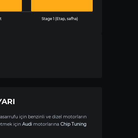
t
Stage 1 (Etap, safha)
YARI
asarrufu için benzinli ve dizel motorların
etmek için
Audi
motorlarına
Chip Tuning