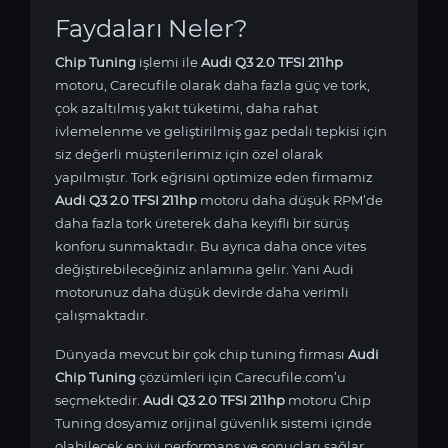
Faydaları Neler?
Chip Tuning
işlemi ile
Audi Q3 2.0 TFSI 211hp
motoru, Carecufile olarak daha fazla güç ve tork,
çok azaltılmış yakıt tüketimi, daha rahat
ivlemelenme ve geliştirilmiş gaz pedalı tepkisi için
siz değerli müşterilerimiz için özel olarak
yapılmıştır. Tork eğrisini optimize eden firmamız
Audi Q3 2.0 TFSI 211hp
motoru daha düşük RPM’de
daha fazla tork üreterek daha keyifli bir sürüş
konforu sunmaktadır. Bu ayrıca daha önce vites
değiştirebileceğiniz anlamına gelir. Yani Audi
motorunuz daha düşük devirde daha verimli
çalışmaktadır.
Dünyada mevcut bir çok chip tuning firması
Audi
Chip Tuning
çözümleri için Carecufile.com’u
seçmektedir.
Audi Q3 2.0 TFSI 211hp
motoru Chip
Tuning dosyamız orijinal güvenlik sistemi içinde
olabilecek en iyi performans ve sonuçları sağlar.