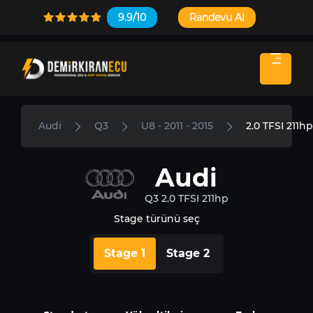
9.9/10
Randevu Al
Audi
Q3
U8 - 2011 - 2015
2.0 TFSI 211hp
Audi
Q3 2.0 TFSI 211hp
Stage türünü seç
Stage 1
Stage 2