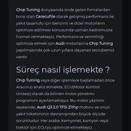
Chip Tuning
dünyasında önde gelen firmalardan
birisi olan
Carecufile
olarak gelişmiş performans ile
yakıt tasarrufu için benzinli ve dizel motorların
optimize edilmesi konusunda uzman kadromuzla
hizmet vermekteyiz. Performans ve verimliliği
optimize etmek için
Audi
motorlarına
Chip Tuning
yapılmasında çok uzun yıllara dayanan tecrübemiz
vardır.
Süreç nasıl işlemekte ?
Chip Tuning
veya diğer işlemlere başlamadan önce
Aracınızı analiz etmekte, ECU(Motor Kontrol
Ünitesi) olarak da bilinen motor yönetimi
programını ayarlamaktayız. Bu motor yazılımı
sayesinde,
Audi Q3 2.0 TFSI 211hp
motoru ve onun
yakıt tüketiminin davranışından büyük ölçüde
sorumludur. Her araba, kamyonet, kamyon veya
traktör için ECU’yu optimize etmekteyiz.