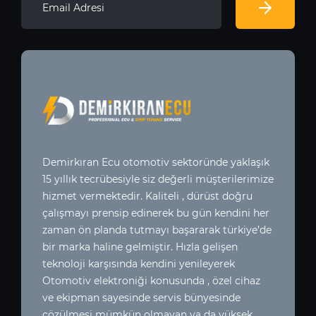
Demirkıran Ecu otomotiv sektoründe yaklaşık
15 yıllık tecrübesiyle siz değerli müşterilerimize
hizmet vermektedir. Kaliteli , dürüst doğru
çalışmayı prensip edinerek bu gün kendini her
zaman ön planda tutmayı başararak türkiye’de
bir marka haline gelmiştir. Hızla gelişen
teknoloji karşısında kendini yenileyerek
Otomotiv elektroniği konusunda , özel cihaz
ve ekipman sayesinde servis bünyesinde
çözülmesi mümkün olmayan ya da yüksek