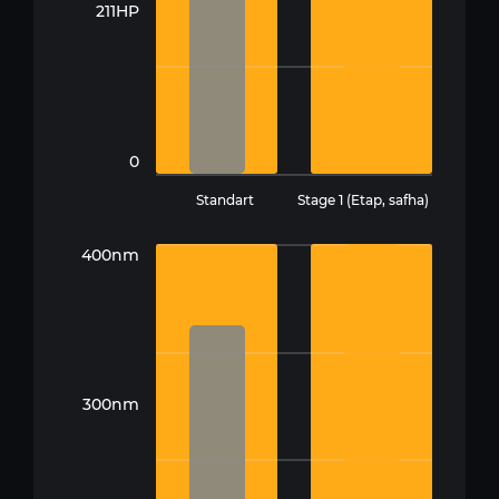
211HP
0
Standart
Stage 1 (Etap, safha)
400nm
300nm