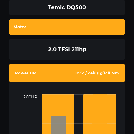
Temic DQ500
Motor
2.0 TFSI 211hp
Power HP
Tork / çekiş gücü Nm
260HP