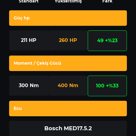
Standart
Yükseltilmiş
Fark
Güç hp
211
HP
260
HP
49
+%23
Moment / Çekiş Gücü
300
Nm
400
Nm
100
+%33
Ecu
Bosch MED17.5.2