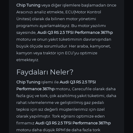
Chip Tuning
veya diğer işlemlere başlamadan önce
Aracınızı analiz etmekte, ECU(Motor Kontrol
Ünitesi) olarak da bilinen motor yönetimi
programını ayarlamaktayız. Bu motor yazılımı
sayesinde,
Audi Q3 RS 2.5 TFSI Performance 367hp
motoru ve onun yakıt tüketiminin davranışından
büyük ölçüde sorumludur. Her araba, kamyonet,
kamyon veya traktör için ECU’yu optimize
etmekteyiz.
Faydaları Neler?
Chip Tuning
işlemi ile
Audi Q3 RS 2.5 TFSI
Performance 367hp
motoru, Carecufile olarak daha
fazla güç ve tork, çok azaltılmış yakıt tüketimi, daha
rahat ivlemelenme ve geliştirilmiş gaz pedalı
tepkisi için siz değerli müşterilerimiz için özel
olarak yapılmıştır. Tork eğrisini optimize eden
firmamız
Audi Q3 RS 2.5 TFSI Performance 367hp
motoru daha düşük RPM’de daha fazla tork