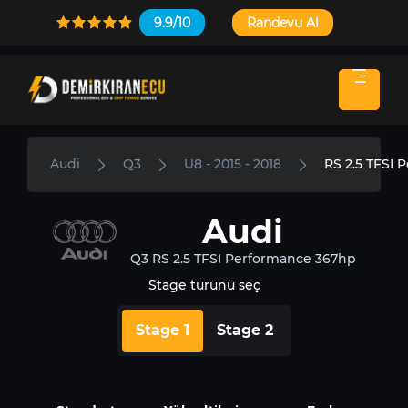
9.9/10
Randevu Al
Audi
Q3
U8 - 2015 - 2018
RS 2.5 TFSI
Audi
Q3 RS 2.5 TFSI Performance 367hp
Stage türünü seç
Stage 1
Stage 2