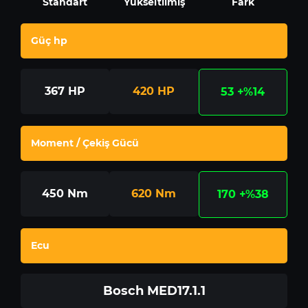
Standart
Yükseltilmiş
Fark
Güç hp
367
HP
420
HP
53
+%14
Moment / Çekiş Gücü
450
Nm
620
Nm
170
+%38
Ecu
Bosch MED17.1.1