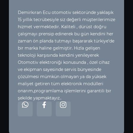
Demirkıran Ecu otomotiv sektoründe yaklaşık
15 yıllık tecrübesiyle siz değerli müşterilerimize
hizmet vermektedir. Kaliteli , dürüst doğru
çalışmayı prensip edinerek bu gün kendini her
zaman ön planda tutmayı başararak türkiye’de
bir marka haline gelmiştir. Hızla gelişen
teknoloji karşısında kendini yenileyerek
Otomotiv elektroniği konusunda , özel cihaz
ve ekipman sayesinde servis bünyesinde
çözülmesi mümkün olmayan ya da yüksek
maliyet getiren tüm elektronik modülleri
onarım,programlama işlemlerini garantili bir
şekilde yapmaktayız..