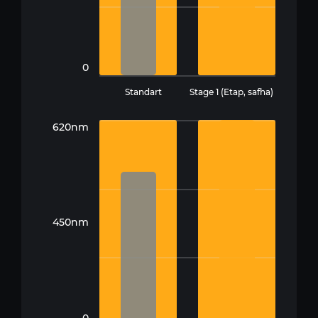
0
Standart
Stage 1 (Etap, safha)
620nm
450nm
0