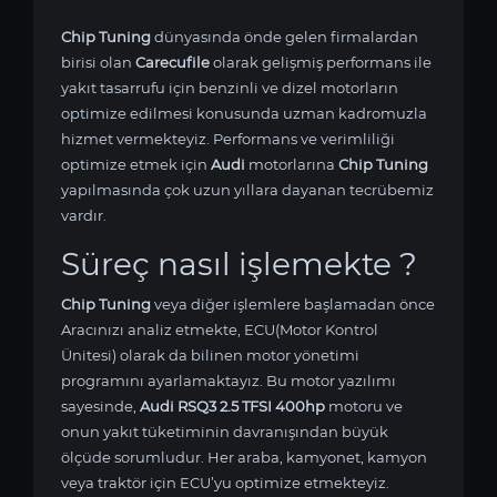
Chip Tuning
dünyasında önde gelen firmalardan
birisi olan
Carecufile
olarak gelişmiş performans ile
yakıt tasarrufu için benzinli ve dizel motorların
optimize edilmesi konusunda uzman kadromuzla
hizmet vermekteyiz. Performans ve verimliliği
optimize etmek için
Audi
motorlarına
Chip Tuning
yapılmasında çok uzun yıllara dayanan tecrübemiz
vardır.
Süreç nasıl işlemekte ?
Chip Tuning
veya diğer işlemlere başlamadan önce
Aracınızı analiz etmekte, ECU(Motor Kontrol
Ünitesi) olarak da bilinen motor yönetimi
programını ayarlamaktayız. Bu motor yazılımı
sayesinde,
Audi RSQ3 2.5 TFSI 400hp
motoru ve
onun yakıt tüketiminin davranışından büyük
ölçüde sorumludur. Her araba, kamyonet, kamyon
veya traktör için ECU’yu optimize etmekteyiz.