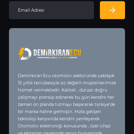
Demirkıran Ecu otomotiv sektoründe yaklaşık
15 yıllık tecrübesiyle siz değerli müşterilerimize
hizmet vermektedir. Kaliteli , dürüst doğru
çalışmayı prensip edinerek bu gün kendini her
zaman ön planda tutmayı başararak türkiye’de
bir marka haline gelmiştir. Hızla gelişen
teknoloji karşısında kendini yenileyerek
Otomotiv elektroniği konusunda , özel cihaz
ve ekipman sayesinde servis bünyesinde