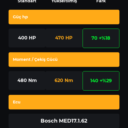
Standart
Yükseltilmiş
Fark
Güç hp
400
HP
470
HP
70
+%18
Moment / Çekiş Gücü
480
Nm
620
Nm
140
+%29
Ecu
Bosch MED17.1.62