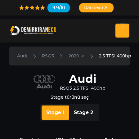
9.9/10
Randevu Al
Audi
RSQ3
2020 ->
2.5 TFSI 400hp
Audi
RSQ3 2.5 TFSI 400hp
Stage türünü seç
Stage 1
Stage 2