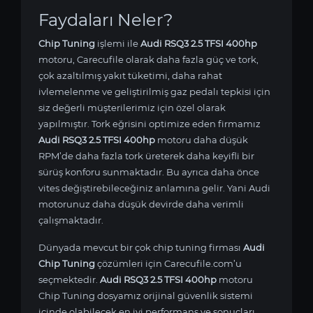
Faydaları Neler?
Chip Tuning
işlemi ile
Audi RSQ3 2.5 TFSI 400hp
motoru, Carecufile olarak daha fazla güç ve tork,
çok azaltılmış yakıt tüketimi, daha rahat
ivlemelenme ve geliştirilmiş gaz pedalı tepkisi için
siz değerli müşterilerimiz için özel olarak
yapılmıştır. Tork eğrisini optimize eden firmamız
Audi RSQ3 2.5 TFSI 400hp
motoru daha düşük
RPM’de daha fazla tork üreterek daha keyifli bir
sürüş konforu sunmaktadır. Bu ayrıca daha önce
vites değiştirebileceğiniz anlamına gelir. Yani Audi
motorunuz daha düşük devirde daha verimli
çalışmaktadır.
Dünyada mevcut bir çok chip tuning firması
Audi
Chip Tuning
çözümleri için Carecufile.com’u
seçmektedir.
Audi RSQ3 2.5 TFSI 400hp
motoru
Chip Tuning dosyamız orijinal güvenlik sistemi
içinde olabilecek en iyi performans ve sonuçları