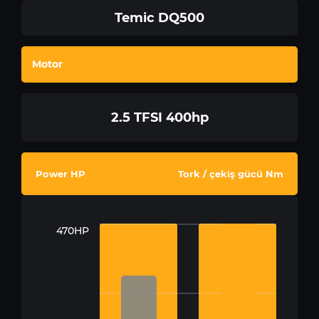
Temic DQ500
Motor
2.5 TFSI 400hp
Power HP
Tork / çekiş gücü Nm
470HP