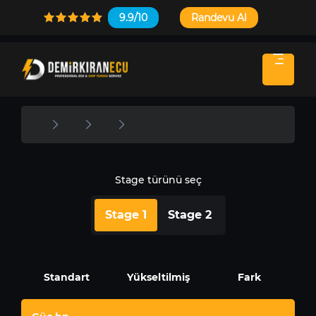
9.9/10
Randevu Al
Stage türünü seç
Stage 1
Stage 2
Standart
Yükseltilmiş
Fark