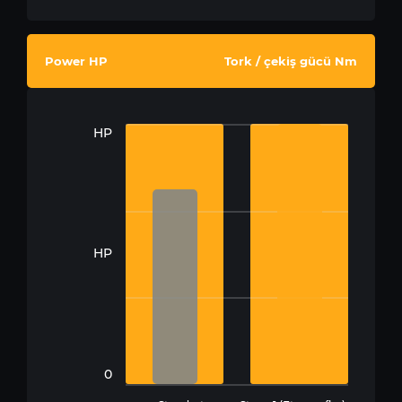
Power HP
Tork / çekiş gücü Nm
HP
HP
0