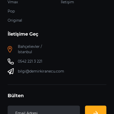
Vmax
İletişim
Pop
Original
İletişime Geç
Bahçelievler /
İstanbul
0542 221 3 221
bilgi@demirkiranecu.com
Bülten