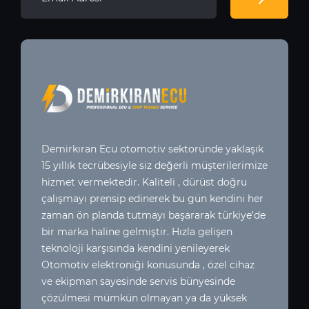
Demirkıran Ecu otomotiv sektoründe yaklaşık
15 yıllık tecrübesiyle siz değerli müşterilerimize
hizmet vermektedir. Kaliteli , dürüst doğru
çalışmayı prensip edinerek bu gün kendini her
zaman ön planda tutmayı başararak türkiye’de
bir marka haline gelmiştir. Hızla gelişen
teknoloji karşısında kendini yenileyerek
Otomotiv elektroniği konusunda , özel cihaz
ve ekipman sayesinde servis bünyesinde
çözülmesi mümkün olmayan ya da yüksek