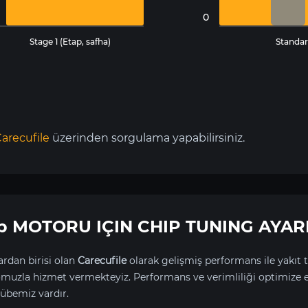
0
Stage 1 (Etap, safha)
Standar
arecufile
üzerinden sorgulama yapabilirsiniz.
7hp MOTORU IÇIN CHIP TUNING AYAR
rdan birisi olan
Carecufile
olarak gelişmiş performans ile yakıt t
uzla hizmet vermekteyiz. Performans ve verimliliği optimize 
übemiz vardır.