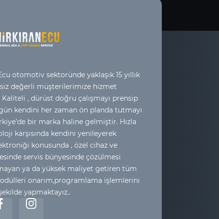
cu otomotiv sektoründe yaklaşık 15 yıllık
 siz değerli müşterilerimize hizmet
 Kaliteli , dürüst doğru çalışmayı prensip
 gün kendini her zaman ön planda tutmayı
kiye’de bir marka haline gelmiştir. Hızla
loji karşısında kendini yenileyerek
ktroniği konusunda , özel cihaz ve
esinde servis bünyesinde çözülmesi
yan ya da yüksek maliyet getiren tüm
odülleri onarım,programlama işlemlerini
 şekilde yapmaktayız..