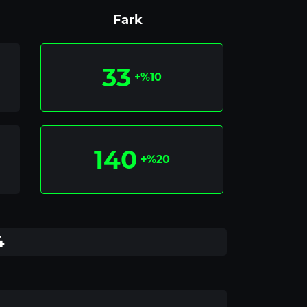
Fark
33
+%10
140
+%20
4