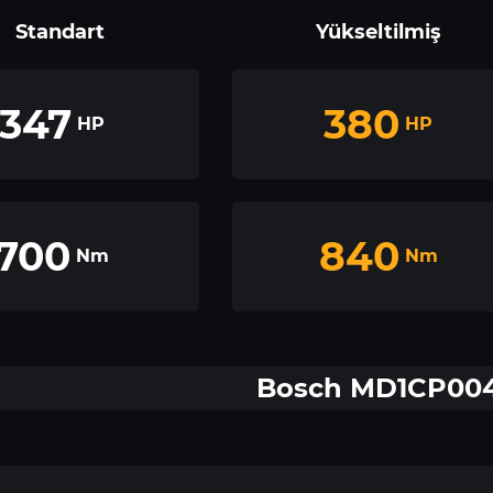
Standart
Yükseltilmiş
347
380
HP
HP
700
840
Nm
Nm
Bosch MD1CP00