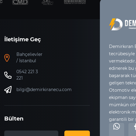
İletişime Geç
Demirkıran E
tecrübesiyle
Bahçelievler
/ İstanbul
vermektedir.
edinerek bu
0542 221 3
başararak tür
221
gelişen tekno
bilgi@demirkiranecu.com
Otomotiv ele
ekipman say
mümkün olma
elektronik m
Bülten
garantili bir