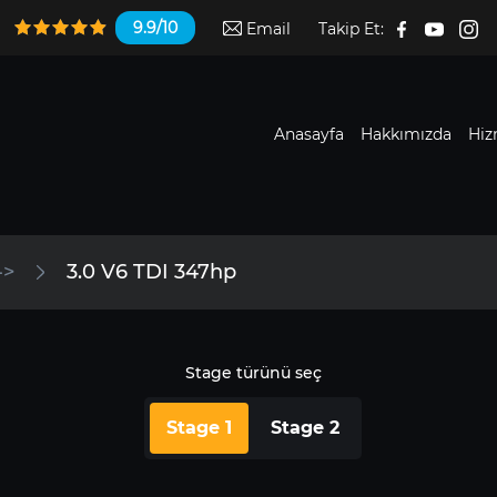
9.9/10
Email
Takip Et:
Anasayfa
Hakkımızda
Hiz
->
3.0 V6 TDI 347hp
Stage türünü seç
Stage 1
Stage 2