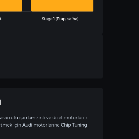
t
Stage 1 (Etap, safha)
I
asarrufu için benzinli ve dizel motorların
etmek için
Audi
motorlarına
Chip Tuning