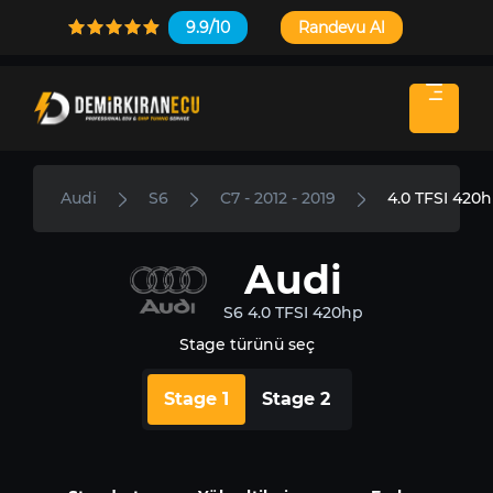
9.9/10
Randevu Al
Audi
S6
C7 - 2012 - 2019
4.0 TFSI 420
Audi
S6 4.0 TFSI 420hp
Stage türünü seç
Stage 1
Stage 2