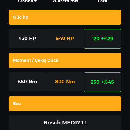
Standart
Yükseltilmiş
Fark
Güç hp
420
HP
540
HP
120
+%29
Moment / Çekiş Gücü
550
Nm
800
Nm
250
+%45
Ecu
Bosch MED17.1.1