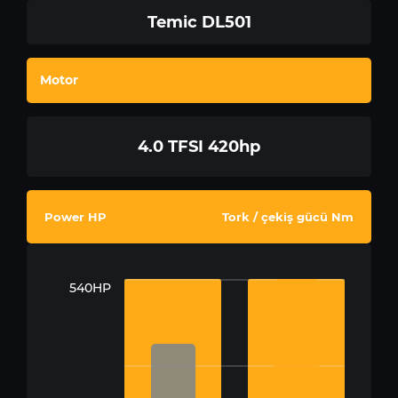
Temic DL501
Motor
4.0 TFSI 420hp
Power HP
Tork / çekiş gücü Nm
540HP