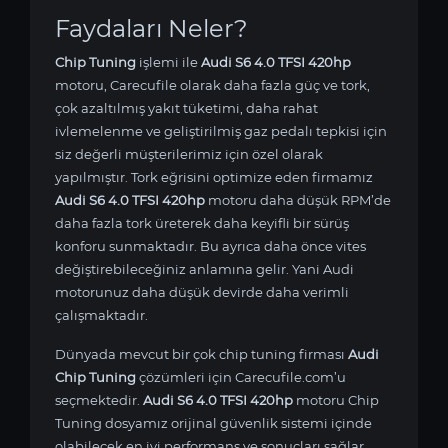
Faydaları Neler?
Chip Tuning
işlemi ile
Audi S6 4.0 TFSI 420hp
motoru, Carecufile olarak daha fazla güç ve tork,
çok azaltılmış yakıt tüketimi, daha rahat
ivlemelenme ve geliştirilmiş gaz pedalı tepkisi için
siz değerli müşterilerimiz için özel olarak
yapılmıştır. Tork eğrisini optimize eden firmamız
Audi S6 4.0 TFSI 420hp
motoru daha düşük RPM’de
daha fazla tork üreterek daha keyifli bir sürüş
konforu sunmaktadır. Bu ayrıca daha önce vites
değiştirebileceğiniz anlamına gelir. Yani Audi
motorunuz daha düşük devirde daha verimli
çalışmaktadır.
Dünyada mevcut bir çok chip tuning firması
Audi
Chip Tuning
çözümleri için Carecufile.com’u
seçmektedir.
Audi S6 4.0 TFSI 420hp
motoru Chip
Tuning dosyamız orijinal güvenlik sistemi içinde
olabilecek en iyi performans ve sonuçları sağlar.