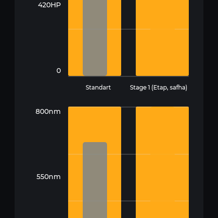
420HP
0
Standart
Stage 1 (Etap, safha)
800nm
550nm