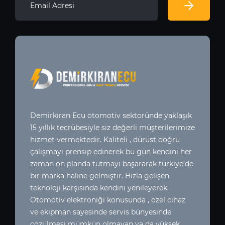
Demirkıran Ecu otomotiv sektoründe yaklaşık
15 yıllık tecrübesiyle siz değerli müşterilerimize
hizmet vermektedir. Kaliteli , dürüst doğru
çalışmayı prensip edinerek bu gün kendini her
zaman ön planda tutmayı başararak türkiye’de
bir marka haline gelmiştir. Hızla gelişen
teknoloji karşısında kendini yenileyerek
Otomotiv elektroniği konusunda , özel cihaz
ve ekipman sayesinde servis bünyesinde
çözülmesi mümkün olmayan ya da yüksek