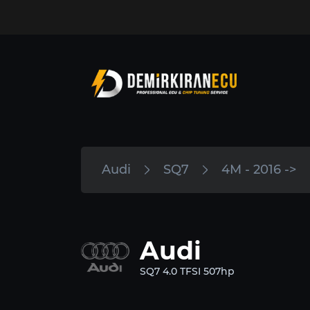
Audi
SQ7
4M - 2016 ->
Audi
SQ7 4.0 TFSI 507hp