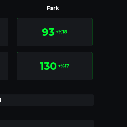
Fark
93
+%18
130
+%17
8