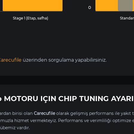
0
Stage 1 (Etap, safha)
Standar
arecufile
üzerinden sorgulama yapabilirsiniz.
hp MOTORU IÇIN CHIP TUNING AYARI
rdan birisi olan
Carecufile
olarak gelişmiş performans ile yakıt t
uzla hizmet vermekteyiz. Performans ve verimliliği optimize 
übemiz vardır.