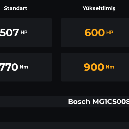
Standart
Yükseltilmiş
507
600
HP
HP
770
900
Nm
Nm
Bosch MG1CS00