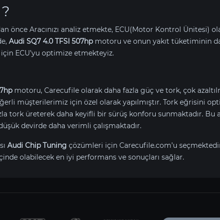
 ?
an önce Aracınızı analiz etmekte, ECU(Motor Kontrol Ünitesi) o
de,
Audi SQ7 4.0 TFSI 507hp
motoru ve onun yakıt tüketiminin d
için ECU’yu optimize etmekteyiz.
07hp
motoru, Carecufile olarak daha fazla güç ve tork, çok azaltı
değerli müşterilerimiz için özel olarak yapılmıştır. Tork eğrisini 
tork üreterek daha keyifli bir sürüş konforu sunmaktadır. Bu ay
düşük devirde daha verimli çalışmaktadır.
sı
Audi Chip Tuning
çözümleri için Carecufile.com’u seçmektedi
çinde olabilecek en iyi performans ve sonuçları sağlar.