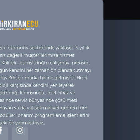
cu otomotiv sektoründe yaklaşık 15 yıllık
 siz değerli müşterilerimize hizmet
 Kaliteli , dürüst doğru çalışmayı prensip
 gün kendini her zaman ön planda tutmayı
kiye’de bir marka haline gelmiştir. Hızla
loji karşısında kendini yenileyerek
ktroniği konusunda , özel cihaz ve
esinde servis bünyesinde çözülmesi
yan ya da yüksek maliyet getiren tüm
odülleri onarım,programlama işlemlerini
 şekilde yapmaktayız..