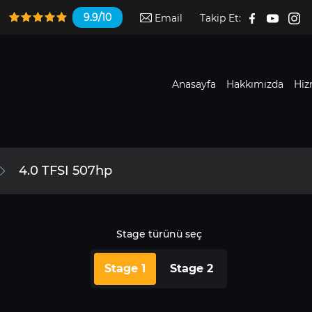
9.9/10
Email
Takip Et:
Anasayfa
Hakkımızda
Hiz
4.0 TFSI 507hp
Stage türünü seç
Stage 1
Stage 2