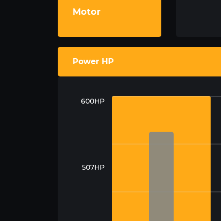
Motor
Power HP
600HP
507HP