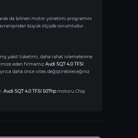
larak da bilinen motor yönetimi programını
avranışından büyük ölçüde sorumludur.
lmış yakıt tüketimi, daha rahat ivlemelenme
optimize eden firmamız
Audi SQ7 4.0 TFSI
rıca daha önce vites değiştirebileceğiniz
r.
Audi SQ7 4.0 TFSI 507hp
motoru Chip