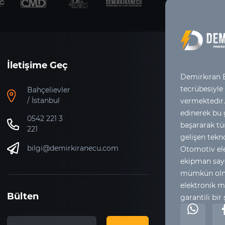
İletişime Geç
Demirkıran E
tecrübesiyle
Bahçelievler
/ İstanbul
vermektedir.
edinerek bu
0542 221 3
başararak tür
221
gelişen tekno
bilgi@demirkiranecu.com
Otomotiv ele
ekipman say
mümkün olma
elektronik m
Bülten
garantili bir