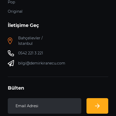
Pop
Original
İletişime Geç
Bahçelievler /
İstanbul
0542 221 3 221
bilgi@demirkiranecu.com
Bülten