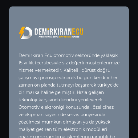
Demirkıran Ecu otomotiv sektoründe yaklaşık
15 yıllık tecrübesiyle siz değerli müşterilerimize
hizmet vermektedir. Kaliteli , dürüst doğru
çalışmayı prensip edinerek bu gün kendini her
zaman ön planda tutmayı başararak türkiye’de
bir marka haline gelmiştir. Hızla gelişen
teknoloji karşısında kendini yenileyerek
Otomotiv elektroniği konusunda , özel cihaz
ve ekipman sayesinde servis bünyesinde
çözülmesi mümkün olmayan ya da yüksek
maliyet getiren tüm elektronik modülleri
onarım,programlama işlemlerini garantili bir