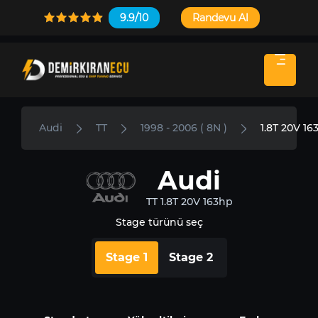
9.9/10
Randevu Al
Audi
TT
1998 - 2006 ( 8N )
1.8T 20V 16
Audi
TT 1.8T 20V 163hp
Stage türünü seç
Stage 1
Stage 2