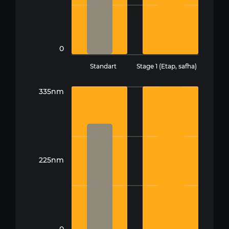
0
Standart
Stage 1 (Etap, safha)
335nm
225nm
0