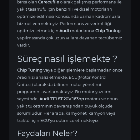
birisi olan
Carecufile
olarak gelişmiş performans ile
yakıt tasarrufu için benzinli ve dizel motorların
optimize edilmesi konusunda uzman kadromuzla
hizmet vermekteyiz. Performans ve verimliliği
optimize etmek için
Audi
motorlarına
Chip Tuning
yapılmasında çok uzun yıllara dayanan tecrübemiz
vardır.
Süreç nasıl işlemekte ?
Chip Tuning
veya diğer işlemlere başlamadan önce
Aracınızı analiz etmekte, ECU(Motor Kontrol
Ünitesi) olarak da bilinen motor yönetimi
programını ayarlamaktayız. Bu motor yazılımı
sayesinde,
Audi TT 1.8T 20V 163hp
motoru ve onun
yakıt tüketiminin davranışından büyük ölçüde
sorumludur. Her araba, kamyonet, kamyon veya
traktör için ECU’yu optimize etmekteyiz.
Faydaları Neler?