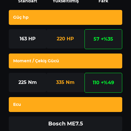
Standart
Yükseltilmiş
Fark
Güç hp
163
HP
220
HP
57
+%35
Moment / Çekiş Gücü
225
Nm
335
Nm
110
+%49
Ecu
Bosch ME7.5