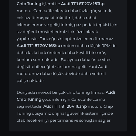
Chip Tuning
işlemi ile
Audi TT 1.8T 20V 163hp
motoru, Carecufile olarak daha fazla güç ve tork,
çok azaltılmış yakıt tüketimi, daha rahat
ivlemelenme ve geliştirilmiş gaz pedalı tepkisi için
siz değerli müşterilerimiz için özel olarak
yapılmıştır. Tork eğrisini optimize eden firmamız
Audi TT 1.8T 20V 163hp
motoru daha düşük RPM’de
daha fazla tork üreterek daha keyifli bir sürüş
konforu sunmaktadır. Bu ayrıca daha önce vites
değiştirebileceğiniz anlamına gelir. Yani Audi
motorunuz daha düşük devirde daha verimli
çalışmaktadır.
Dünyada mevcut bir çok chip tuning firması
Audi
Chip Tuning
çözümleri için Carecufile.com’u
seçmektedir.
Audi TT 1.8T 20V 163hp
motoru Chip
Tuning dosyamız orijinal güvenlik sistemi içinde
olabilecek en iyi performans ve sonuçları sağlar.